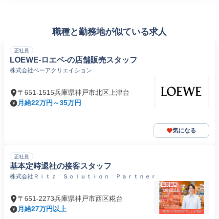
職種と勤務地が似ている求人
正社員
LOEWE-ロエベ-の店舗販売スタッフ
株式会社ベーアクリエイション
〒651-1515兵庫県神戸市北区上津台
月給22万円～35万円
気になる
正社員
基本定時退社の接客スタッフ
株式会社Ｒｉｔｚ Ｓｏｌｕｔｉｏｎ Ｐａｒｔｎｅｒ
〒651-2273兵庫県神戸市西区糀台
月給27万円以上