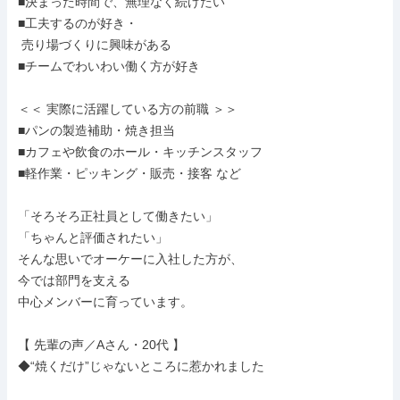
■決まった時間で、無理なく続けたい

■工夫するのが好き・

 売り場づくりに興味がある

■チームでわいわい働く方が好き

＜＜ 実際に活躍している方の前職 ＞＞

■パンの製造補助・焼き担当

■カフェや飲食のホール・キッチンスタッフ

■軽作業・ピッキング・販売・接客 など

「そろそろ正社員として働きたい」

「ちゃんと評価されたい」

そんな思いでオーケーに入社した方が、

今では部門を支える

中心メンバーに育っています。

【 先輩の声／Aさん・20代 】

◆“焼くだけ”じゃないところに惹かれました
