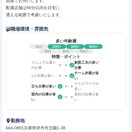
面接でお伺いします。

配属店舗は90分以内を目安に

通える範囲で考慮いたします。
職場環境・雰囲気
多い年齢層
10
20
30
40
代
代
代
代
50
60
70
代
代
代〜
特徴・ポイント
マニュアル通り
創意工夫の多い
の仕事
仕事
チーム作業が多
1人作業が多い
い
デスクワークが
立ち仕事が多い
多い
室内の仕事が多
室外の仕事が多
い
い
勤務地
664-0891兵庫県伊丹市北園1-38