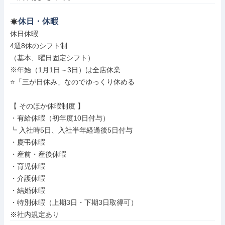
休日・休暇
休日休暇

4週8休のシフト制

（基本、曜日固定シフト）

※年始（1月1日～3日）は全店休業

⭐「三が日休み」なのでゆっくり休める

【 そのほか休暇制度 】

・有給休暇（初年度10日付与）

┗ 入社時5日、入社半年経過後5日付与

・慶弔休暇

・産前・産後休暇

・育児休暇

・介護休暇

・結婚休暇

・特別休暇（上期3日・下期3日取得可）

※社内規定あり