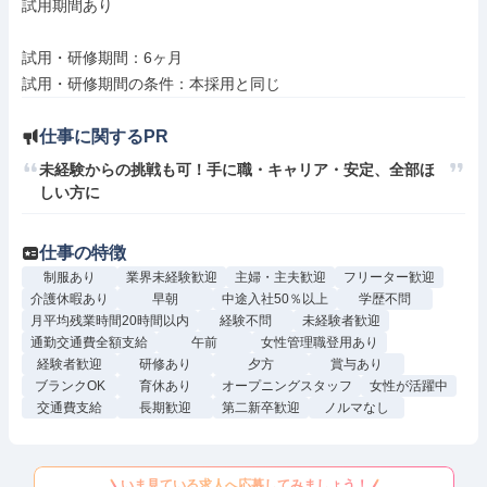
試用期間あり

試用・研修期間：6ヶ月

仕事に関するPR
未経験からの挑戦も可！手に職・キャリア・安定、全部ほ
しい方に
仕事の特徴
制服あり
業界未経験歓迎
主婦・主夫歓迎
フリーター歓迎
介護休暇あり
早朝
中途入社50％以上
学歴不問
月平均残業時間20時間以内
経験不問
未経験者歓迎
通勤交通費全額支給
午前
女性管理職登用あり
経験者歓迎
研修あり
夕方
賞与あり
ブランクOK
育休あり
オープニングスタッフ
女性が活躍中
交通費支給
長期歓迎
第二新卒歓迎
ノルマなし
いま見ている求人へ応募してみましょう！