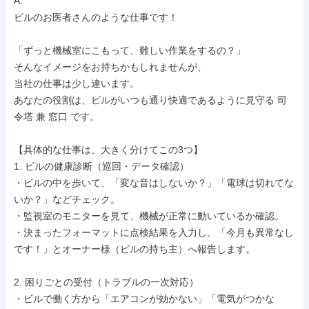
A.

ビルのお医者さんのような仕事です！

「ずっと機械室にこもって、難しい作業をするの？」

そんなイメージをお持ちかもしれませんが、

当社の仕事は少し違います。

あなたの役割は、ビルがいつも通り快適であるように見守る 司
令塔 兼 窓口 です。

【具体的な仕事は、大きく分けてこの3つ】

1. ビルの健康診断（巡回・データ確認）

・ビルの中を歩いて、「変な音はしないか？」「電球は切れてな
いか？」などチェック。

・監視室のモニターを見て、機械が正常に動いているか確認。

・決まったフォーマットに点検結果を入力し、「今月も異常なし
です！」とオーナー様（ビルの持ち主）へ報告します。

2. 困りごとの受付（トラブルの一次対応）

・ビルで働く方から「エアコンが効かない」「電気がつかな