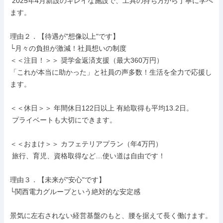
 2025年4月新設のキレイな施設で、工具の持ち方から丁寧に学べ
ます。

理由２．【待遇が"想像以上"です】

└月々の負担が激減！社員想いの制度

＜＜注目！＞＞ 奨学金返済支援（最大360万円）

「これが本当に助かった」と社員の声多数！生活を全力で応援し
ます。

＜＜休日＞＞ 年間休日122日以上 有給取得も平均13.2日。

 プライベートも大切にできます。

＜＜おまけ＞＞ カフェテリアプラン（年4万円）

 旅行、育児、資格取得など…使い道は自由です！

理由３．【未来が"安心"です】

└関西電力グループという絶対的な安定感

景気に左右されない経営基盤のもと、腰を据えて長く働けます。
