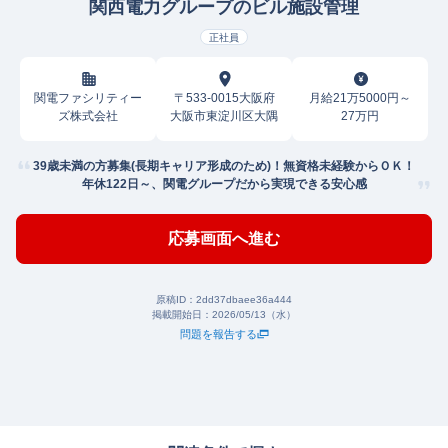
関西電力グループのビル施設管理
正社員
関電ファシリティー
〒533-0015大阪府
月給21万5000円～
ズ株式会社
大阪市東淀川区大隅
27万円
39歳未満の方募集(長期キャリア形成のため)！無資格未経験からＯＫ！
年休122日～、関電グループだから実現できる安心感
応募画面へ進む
原稿ID：
2dd37dbaee36a444
掲載開始日：
2026/05/13（水）
問題を報告する