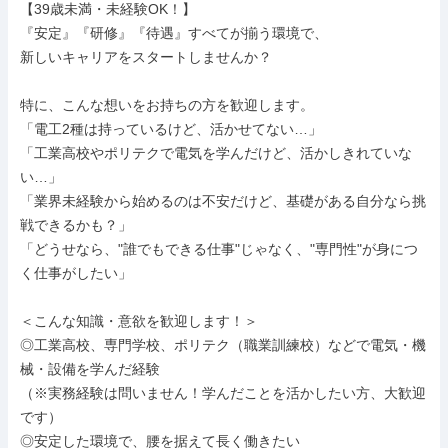
【39歳未満・未経験OK！】

『安定』『研修』『待遇』すべてが揃う環境で、

新しいキャリアをスタートしませんか？

特に、こんな想いをお持ちの方を歓迎します。

「電工2種は持っているけど、活かせてない…」

「工業高校やポリテクで電気を学んだけど、活かしきれていな
い…」

「業界未経験から始めるのは不安だけど、基礎がある自分なら挑
戦できるかも？」

「どうせなら、"誰でもできる仕事"じゃなく、"専門性"が身につ
く仕事がしたい」

＜こんな知識・意欲を歓迎します！＞

◎工業高校、専門学校、ポリテク（職業訓練校）などで電気・機
械・設備を学んだ経験

（※実務経験は問いません！学んだことを活かしたい方、大歓迎
です）

◎安定した環境で、腰を据えて長く働きたい
