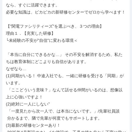
なら、すぐに活躍できます。

必要な知識は、ピカピカの新研修センターでゼロから学べます！

【"関電ファシリティーズ"を選ぶべき、３つの理由】

理由１．【充実した研修】

└未経験の不安が"自信"に変わる環境＜

「本当に自分にできるかな…」 その不安を解消するため、私た
ちは教育体制にどこよりも自信があります。

なぜなら…

(1)同期がいる！ 中途入社でも、一緒に研修を受ける「同期」が
います。

 「ここどういう意味？」なんて話せる仲間がいるのは、想像以
上に心強いですよ！

(2)絶対に一人にしない"

 「一度見たから次一人で、は本当にないです。」/先輩社員談

 分かるまで、隣で先輩が何度でもサポートします。

(3)最新の研修センターあり！
