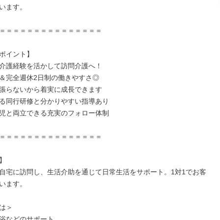
います。

＝＝＝＝＝＝＝＝＝＝＝＝＝＝＝

ポイント】

介護経験を活かして訪問介護へ！

＆完全週休2日制の働きやすさ◎

張らないから着実に成長できます

る同行研修と分かりやすい指導あり

児と両立できる充実のフォロー体制

＝＝＝＝＝＝＝＝＝＝＝＝＝＝＝



自宅に訪問し、生活介助を通じて日常生活をサポート。1対1でお客
います。

は＞

浴などのサポート
