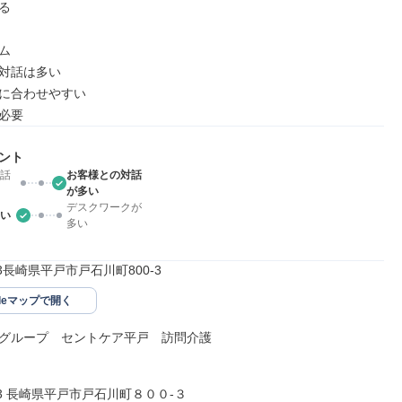




対話は多い

に合わせやすい

必要
ント
話
お客様との対話
が多い
デスクワークが
い
多い
153長崎県平戸市戸石川町800‐3
gleマップで開く
グループ　セントケア平戸　訪問介護

153 長崎県平戸市戸石川町８００‐３
