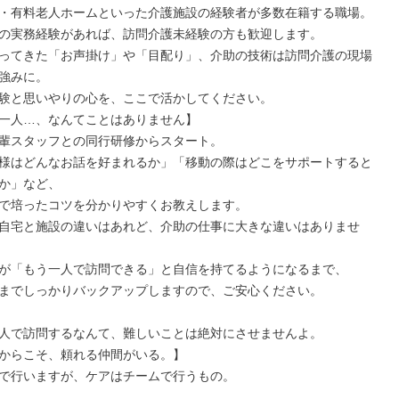
・有料老人ホームといった介護施設の経験者が多数在籍する職場。

の実務経験があれば、訪問介護未経験の方も歓迎します。

ってきた「お声掛け」や「目配り」、介助の技術は訪問介護の現場
強みに。

験と思いやりの心を、ここで活かしてください。

一人…、なんてことはありません】

輩スタッフとの同行研修からスタート。

様はどんなお話を好まれるか」「移動の際はどこをサポートすると
か」など、

で培ったコツを分かりやすくお教えします。

自宅と施設の違いはあれど、介助の仕事に大きな違いはありませ
が「もう一人で訪問できる」と自信を持てるようになるまで、

までしっかりバックアップしますので、ご安心ください。

人で訪問するなんて、難しいことは絶対にさせませんよ。

からこそ、頼れる仲間がいる。】

で行いますが、ケアはチームで行うもの。
