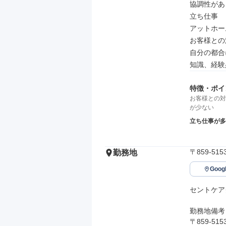
協調性がある
立ち仕事

アットホーム
お客様との
自分の都合
知識、経験
特徴・ポイ
お客様との対
が少ない
立ち仕事が多
〒859-5
勤務地
Goo
セントケア
勤務地備考

〒859-5