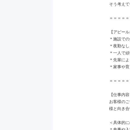
そう考えて
＝＝＝＝＝
【アピール
＊施設での
＊夜勤なし
＊一人で頑
＊先輩によ
＊家事や育
＝＝＝＝＝
【仕事内容】
お客様のご
様と向き合
＜具体的に
＊食事や入