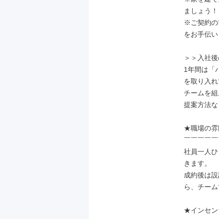
ましょう！

※ご契約の
をお手伝い
＞＞入社後
1年間は「
を取り入れ
チームを組
提案方法な
★職場の雰
￣￣￣￣￣
社員一人ひ
きます。

成約後は設
ら、チーム
★インセン