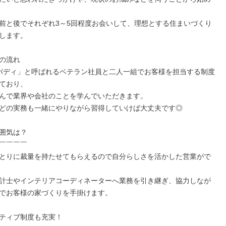
前と後でそれぞれ3～5回程度お会いして、理想とする住まいづくり
します。

の流れ

バディ」と呼ばれるベテラン社員と二人一組でお客様を担当する制度
ており、

んで業界や会社のことを学んでいただきます。

どの実務も一緒にやりながら習得していけば大丈夫です◎

囲気は？

￣￣￣￣

とりに裁量を持たせてもらえるので自分らしさを活かした営業がで
計士やインテリアコーディネーターへ業務を引き継ぎ、協力しなが
でお客様の家づくりを手掛けます。

ティブ制度も充実！
