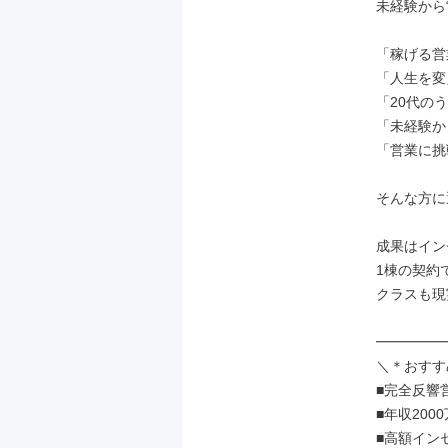
未経験から
「稼げる営
「人生を変
「20代の
「未経験か
「営業に挑
そんな方に
成果はイン
1棟の契約
クラスも現
━━━━━
＼＊おすすめ
■完全反響
■年収200
■高額イン