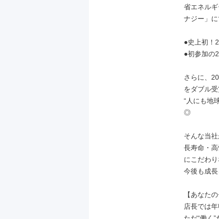
省エネルギ
ナジー」に
●史上初！
●初参加の2
さらに、2
をダブル受
“人にも地
◎

そんな当社
長寿命・高
にこだわり
今後も成長
【あなたの
店長では年収
ただ“働く