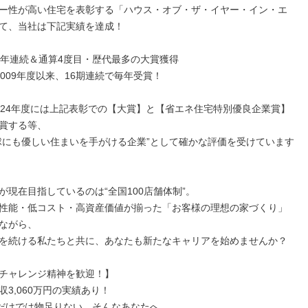
ー性が高い住宅を表彰する「ハウス・オブ・ザ・イヤー・イン・エ
て、当社は下記実績を達成！

2年連続＆通算4度目・歴代最多の大賞獲得

009年度以来、16期連続で毎年受賞！

024年度には上記表彰での【大賞】と【省エネ住宅特別優良企業賞】
賞する等、

球にも優しい住まいを手がける企業”として確かな評価を受けています
が現在目指しているのは“全国100店舗体制”。

性能・低コスト・高資産価値が揃った「お客様の理想の家づくり」
ながら、

を続ける私たちと共に、あなたも新たなキャリアを始めませんか？

チャレンジ精神を歓迎！】

3,060万円の実績あり！

”だけでは物足りない…そんなあなたへ。
