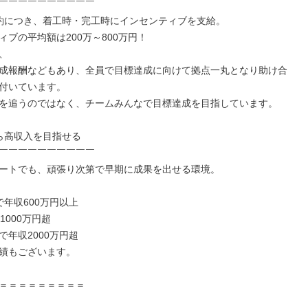
￣￣￣￣￣￣￣￣￣￣

約につき、着工時・完工時にインセンティブを支給。

ブの平均額は200万～800万円！



成報酬などもあり、全員で目標達成に向けて拠点一丸となり助け合
付いています。

を追うのではなく、チームみんなで目標達成を目指しています。

ら高収入を目指せる

￣￣￣￣￣￣￣￣￣￣

ートでも、頑張り次第で早期に成果を出せる環境。

年収600万円以上

1000万円超

年収2000万円超

績もございます。

＝＝＝＝＝＝＝＝＝
