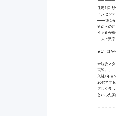
￣￣￣￣￣
住宅1棟成
インセンティ
――他にも、
拠点への達
う文化が根
一人で数字
★1年目か
￣￣￣￣￣
未経験スタ
実際に、

入社1年目で
20代で年収
店長クラスで
といった実
＝＝＝＝＝