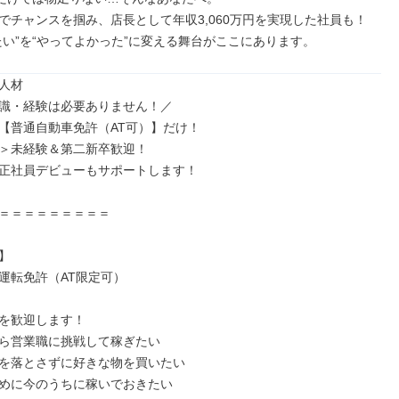
でチャンスを掴み、店長として年収3,060万円を実現した社員も！

たい”を“やってよかった”に変える舞台がここにあります。
人材

識・経験は必要ありません！／

【普通自動車免許（AT可）】だけ！

＞未経験＆第二新卒歓迎！

正社員デビューもサポートします！

＝＝＝＝＝＝＝＝＝



運転免許（AT限定可）

を歓迎します！

ら営業職に挑戦して稼ぎたい

を落とさずに好きな物を買いたい

めに今のうちに稼いでおきたい
