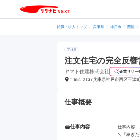
転職・求人トップ
/
兵庫県
/
神戸市
/
西区
/
正社員
注文住宅の完全反響
ヤマト住建株式会社
企業リサー
〒651-2137兵庫県神戸市西区玉津
仕事概要
仕事内容
仕事内容

＼「稼ぎた