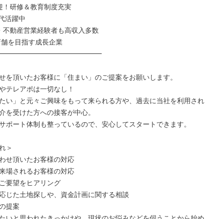
迎！研修＆教育制度充実

0代活躍中

・不動産営業経験者も高収入多数

店舗を目指す成長企業

━━━━━━━━━━━━━━━

せを頂いたお客様に「住まい」のご提案をお願いします。

やテレアポは一切なし！

たい」と元々ご興味をもって来られる方や、過去に当社を利用され
介を受けた方への接客が中心。

サポート体制も整っているので、安心してスタートできます。

れ＞

わせ頂いたお客様の対応

来場されるお客様の対応

ご要望をヒアリング

応じた土地探しや、資金計画に関する相談

の提案

たいと思われたきっかけや、現状のお悩みなどを伺うことから始め