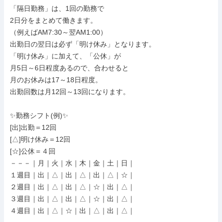
「隔日勤務」は、1回の勤務で

2日分をまとめて働きます。

（例えばAM7:30～翌AM1:00）

出勤日の翌日は必ず「明け休み」となります。

「明け休み」に加えて、「公休」が

月5日～6日程度あるので、合わせると

月のお休みは17～18日程度。

出勤回数は月12回～13回になります。

✨勤務シフト(例)✨

[出]出勤＝12回

[△]明け休み＝12回

[☆]公休＝４回

－－－｜月｜火｜水｜木｜金｜土｜日｜

１週目｜出｜△｜出｜△｜出｜△｜☆｜

２週目｜出｜△｜出｜△｜☆｜出｜△｜

３週目｜出｜△｜出｜△｜☆｜出｜△｜

４週目｜出｜△｜☆｜出｜△｜出｜△｜
