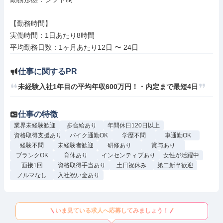
【勤務時間】

実働時間：1日あたり8時間

仕事に関するPR
未経験入社1年目の平均年収600万円！・内定まで最短4日
仕事の特徴
業界未経験歓迎
歩合給あり
年間休日120日以上
資格取得支援あり
バイク通勤OK
学歴不問
車通勤OK
経験不問
未経験者歓迎
研修あり
賞与あり
ブランクOK
育休あり
インセンティブあり
女性が活躍中
面接1回
資格取得手当あり
土日祝休み
第二新卒歓迎
ノルマなし
入社祝い金あり
いま見ている求人へ応募してみましょう！