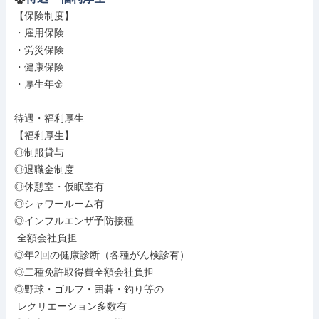
【保険制度】

・雇用保険

・労災保険

・健康保険

・厚生年金

待遇・福利厚生

【福利厚生】

◎制服貸与

◎退職金制度

◎休憩室・仮眠室有

◎シャワールーム有

◎インフルエンザ予防接種

 全額会社負担

◎年2回の健康診断（各種がん検診有）

◎二種免許取得費全額会社負担

◎野球・ゴルフ・囲碁・釣り等の

 レクリエーション多数有
