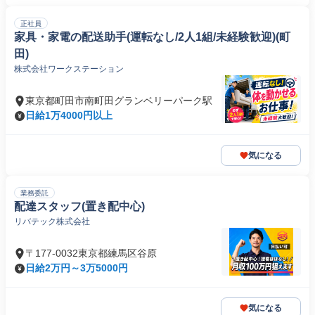
正社員
家具・家電の配送助手(運転なし/2人1組/未経験歓迎)(町
田)
株式会社ワークステーション
東京都町田市南町田グランベリーパーク駅
日給1万4000円以上
気になる
業務委託
配達スタッフ(置き配中心)
リバテック株式会社
〒177-0032東京都練馬区谷原
日給2万円～3万5000円
気になる