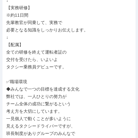
↓

【実務研修】

※約11日間

先輩教官が同乗して、実務で

必要となる知識をしっかりお伝えします。

↓

【配属】

全ての研修を終えて運転者証の

交付を受けたら、いよいよ

タクシー乗務員デビューです。

✅職場環境

◆みんなで一つの目標を達成する文化

弊社では、一人ひとりの努力が

チーム全体の成功に繋がるという

考え方を大切にしています。

一見個人で動くことが多いように

見えるタクシードライバーですが、

班長制度がありグループのみんなで
