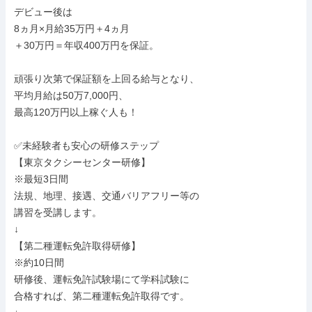
デビュー後は

8ヵ月×月給35万円＋4ヵ月

＋30万円＝年収400万円を保証。

頑張り次第で保証額を上回る給与となり、

平均月給は50万7,000円、

最高120万円以上稼ぐ人も！

✅未経験者も安心の研修ステップ

【東京タクシーセンター研修】

※最短3日間

法規、地理、接遇、交通バリアフリー等の

講習を受講します。

↓

【第二種運転免許取得研修】

※約10日間

研修後、運転免許試験場にて学科試験に

合格すれば、第二種運転免許取得です。
