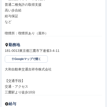
普通二種免許の取得支援

高い歩合給

給与保証

など

喫煙所：喫煙所あり（屋外）
勤務地
181-0013東京都三鷹市下連雀3-4-11
Googleマップで開く
大和自動車交通吉祥寺株式会社

【交通手段】

交通・アクセス

三鷹駅より徒歩10分
給与