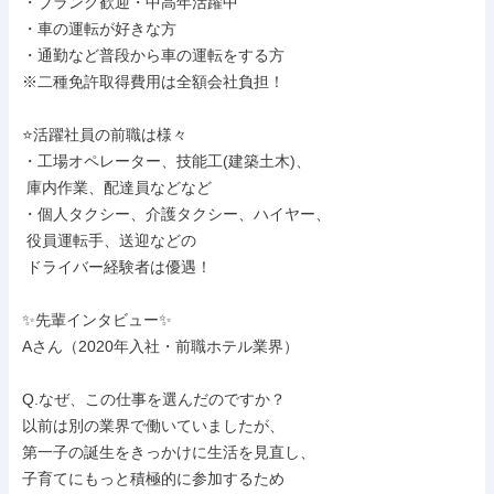
・ブランク歓迎・中高年活躍中

・車の運転が好きな方

・通勤など普段から車の運転をする方

※二種免許取得費用は全額会社負担！

⭐活躍社員の前職は様々

・工場オペレーター、技能工(建築土木)、

 庫内作業、配達員などなど

・個人タクシー、介護タクシー、ハイヤー、

 役員運転手、送迎などの

 ドライバー経験者は優遇！

✨先輩インタビュー✨

Aさん（2020年入社・前職ホテル業界）

Q.なぜ、この仕事を選んだのですか？

以前は別の業界で働いていましたが、

第一子の誕生をきっかけに生活を見直し、

子育てにもっと積極的に参加するため
