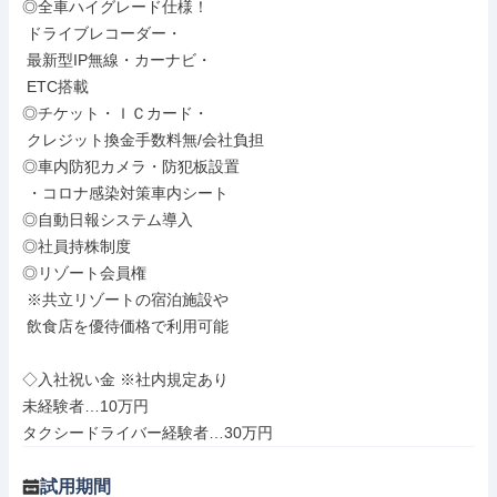
◎全車ハイグレード仕様！

 ドライブレコーダー・

 最新型IP無線・カーナビ・

 ETC搭載

◎チケット・ＩＣカード・

 クレジット換金手数料無/会社負担

◎車内防犯カメラ・防犯板設置

 ・コロナ感染対策車内シート

◎自動日報システム導入

◎社員持株制度

◎リゾート会員権

 ※共立リゾートの宿泊施設や

 飲食店を優待価格で利用可能

◇入社祝い金 ※社内規定あり

未経験者…10万円

タクシードライバー経験者…30万円
試用期間