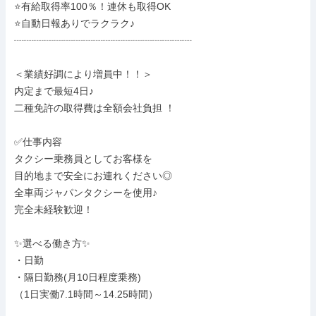
⭐有給取得率100％！連休も取得OK

⭐自動日報ありでラクラク♪

┈┈┈┈┈┈┈┈┈┈┈┈┈┈┈┈┈┈

＜業績好調により増員中！！＞

内定まで最短4日♪

二種免許の取得費は全額会社負担 ！

✅仕事内容

タクシー乗務員としてお客様を

目的地まで安全にお連れください◎

全車両ジャパンタクシーを使用♪

完全未経験歓迎！

✨選べる働き方✨

・日勤

・隔日勤務(月10日程度乗務)

（1日実働7.1時間～14.25時間）
