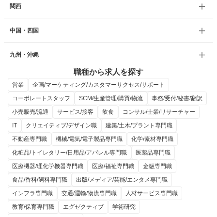
関西
中国・四国
九州・沖縄
職種から求人を探す
営業
企画/マーケティング/カスタマーサクセス/サポート
コーポレートスタッフ
SCM/生産管理/購買/物流
事務/受付/秘書/翻訳
小売販売/流通
サービス/接客
飲食
コンサル/士業/リサーチャー
IT
クリエイティブ/デザイン職
建築/土木/プラント専門職
不動産専門職
機械/電気/電子製品専門職
化学/素材専門職
化粧品/トイレタリー/日用品/アパレル専門職
医薬品専門職
医療機器/理化学機器専門職
医療/福祉専門職
金融専門職
食品/香料/飼料専門職
出版/メディア/芸能/エンタメ専門職
インフラ専門職
交通/運輸/物流専門職
人材サービス専門職
教育/保育専門職
エグゼクティブ
学術研究