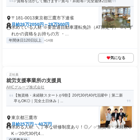
✅資格を活かして働けます✅賞与・昇給有✅完全週休2日制
〒181-0013東京都三鷹市下連雀
月給26万2050円～28万500円
求めている人材 ※要普通自動車運転免許（AT限定可） ※いず
れかの資格をお持ちの方 ・...
年間休日120日以上
+14個
気になる
正社員
就労支援事業所の支援員
AHCグループ株式会社
【無資格・未経験スタートが9割】20代30代40代活躍中｜第二新
卒もOK◎｜完全土日休み｜...
東京都三鷹市
月給25万円～40万円
求める人材: ＼丁寧な研修制度あり！◎／ ✅無資格・未経験O
K ✅20代30代4...