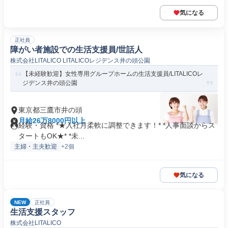
気になる
正社員
障がい者施設での生活支援員/世話人
株式会社LITALICO LITALICOレジデンス井の頭公園
【未経験歓迎】女性専用グループホームの生活支援員/LITALICOレ
ジデンス井の頭公園
東京都三鷹市井の頭
月給26万8000円以上
経験・資格 *★入社月柔軟に調整できます！* *人事面談からス
タートもOK★* *未...
主婦・主夫歓迎
+2個
気になる
NEW
正社員
生活支援スタッフ
株式会社LITALICO