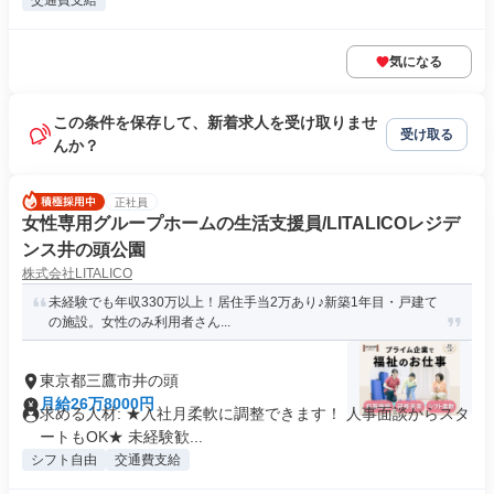
交通費支給
気になる
この条件を保存して、新着求人を受け取りませ
受け取る
んか？
正社員
女性専用グループホームの生活支援員/LITALICOレジデ
ンス井の頭公園
株式会社LITALICO
未経験でも年収330万以上！居住手当2万あり♪新築1年目・戸建て
の施設。女性のみ利用者さん...
東京都三鷹市井の頭
月給26万8000円
求める人材: ★入社月柔軟に調整できます！ 人事面談からスタ
ートもOK★ 未経験歓...
シフト自由
交通費支給