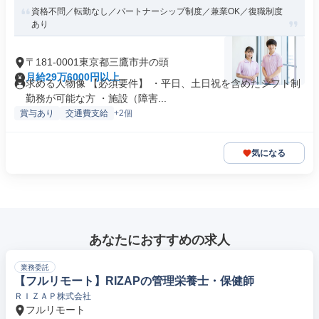
資格不問／転勤なし／パートナーシップ制度／兼業OK／復職制度
あり
〒181-0001東京都三鷹市井の頭
月給29万6000円以上
求める人物像 【必須要件】 ・平日、土日祝を含めたシフト制
勤務が可能な方 ・施設（障害...
賞与あり
交通費支給
+2個
気になる
あなたにおすすめの求人
業務委託
【フルリモート】RIZAPの管理栄養士・保健師
ＲＩＺＡＰ株式会社
フルリモート