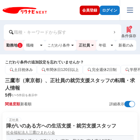
会員登録
ログイン
職種・キーワードから探す
条件保存
勤務地
職種
こだわり条件
正社員
年収
新着のみ
1
こだわり条件の追加設定を忘れていませんか？
土日祝休み
年間休日120日以上
完全週休2日制
学歴
三鷹市（東京都）、正社員の就労支援スタッフの転職・求
人情報
5
件
1
〜
5
件目を表示中
関連度順
新着順
詳細表示
正社員
障がいのある方への生活支援・就労支援スタッフ
社会福祉法人三鷹ひまわり会