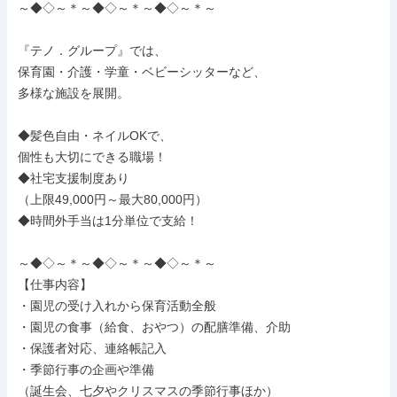
～◆◇～＊～◆◇～＊～◆◇～＊～

『テノ．グループ』では、

保育園・介護・学童・ベビーシッターなど、

多様な施設を展開。

◆髪色自由・ネイルOKで、

個性も大切にできる職場！

◆社宅支援制度あり

（上限49,000円～最大80,000円）

◆時間外手当は1分単位で支給！

～◆◇～＊～◆◇～＊～◆◇～＊～

【仕事内容】

・園児の受け入れから保育活動全般

・園児の食事（給食、おやつ）の配膳準備、介助

・保護者対応、連絡帳記入

・季節行事の企画や準備

（誕生会、七夕やクリスマスの季節行事ほか）
