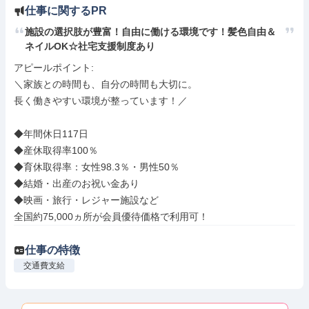
仕事に関するPR
施設の選択肢が豊富！自由に働ける環境です！髪色自由＆
ネイルOK☆社宅支援制度あり
アピールポイント: 

＼家族との時間も、自分の時間も大切に。

長く働きやすい環境が整っています！／

◆年間休日117日

◆産休取得率100％

◆育休取得率：女性98.3％・男性50％

◆結婚・出産のお祝い金あり

◆映画・旅行・レジャー施設など

全国約75,000ヵ所が会員優待価格で利用可！
仕事の特徴
交通費支給