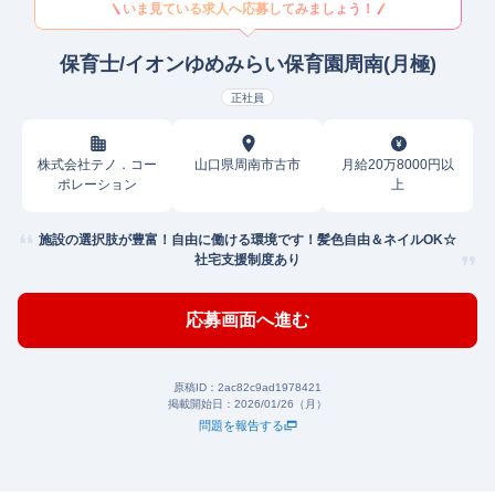
いま見ている求人へ応募してみましょう！
保育士/イオンゆめみらい保育園周南(月極)
正社員
株式会社テノ．コー
山口県周南市古市
月給20万8000円以
ポレーション
上
施設の選択肢が豊富！自由に働ける環境です！髪色自由＆ネイルOK☆
社宅支援制度あり
応募画面へ進む
原稿ID：
2ac82c9ad1978421
掲載開始日：
2026/01/26（月）
問題を報告する