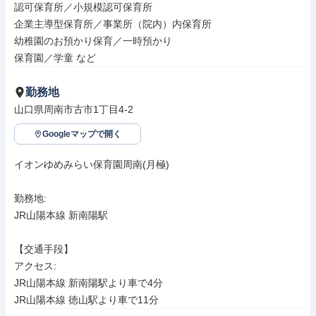
認可保育所／小規模認可保育所

企業主導型保育所／事業所（院内）内保育所

幼稚園のお預かり保育／一時預かり

保育園／学童 など
勤務地
山口県周南市古市1丁目4-2
Googleマップで開く
イオンゆめみらい保育園周南(月極)

勤務地: 

JR山陽本線 新南陽駅

【交通手段】

アクセス: 

JR山陽本線 新南陽駅より車で4分

JR山陽本線 徳山駅より車で11分