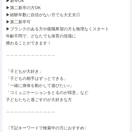
▶新卒OK

▶第二新卒の方OK

▶経験年数に自信がない方でも大丈夫◎

▶第二新卒可

▶ブランクのある方や復職希望の方も無理なくスタート

年齢不問で、どなたでも保育の現場に

携わることができます！

⌒⌒⌒⌒⌒⌒⌒⌒⌒⌒⌒⌒

「子どもが大好き」

「子どもの相手はずっとできる」

「一緒に身体を動かして遊びたい♪」

「コミュニケーションをとるのが得意」など

子どもたちと過ごすのが大好きな方

⌒⌒⌒⌒⌒⌒⌒⌒⌒⌒⌒⌒

〈下記キーワードで検索中の方におすすめ〉
