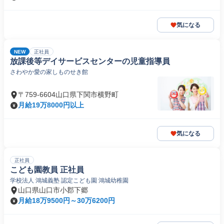
気になる
NEW
正社員
放課後等デイサービスセンターの児童指導員
さわやか愛の家しものせき館
〒759-6604山口県下関市横野町
月給19万8000円以上
気になる
正社員
こども園教員 正社員
学校法人 鴻城義塾 認定こども園 鴻城幼稚園
山口県山口市小郡下郷
月給18万9500円～30万6200円