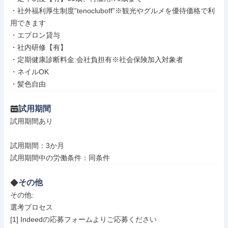
・社外福利厚生制度”tenocluboff”※観光やグルメを優待価格で利
用できます

・エプロン貸与

・社内研修【有】

・定期健康診断料金:会社負担有※社会保険加入対象者

・ネイルOK

・髪色自由
試用期間
試用期間あり

試用期間：3か月

試用期間中の労働条件：同条件
その他
その他: 

選考プロセス 

[1] Indeedの応募フォームよりご応募ください
