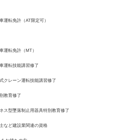
車運転免許（AT限定可）

車運転免許（MT）

車運転技能講習修了

式クレーン運転技能講習修了

別教育修了

ネス型墜落制止用器具特別教育修了

士など建設業関連の資格
