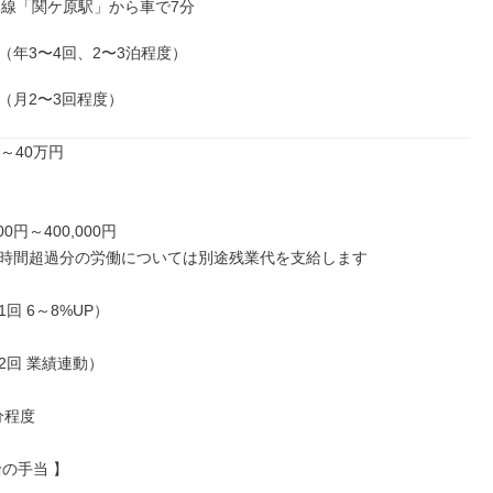
本線「関ケ原駅」から車で7分

（年3〜4回、2〜3泊程度）

（月2〜3回程度）
～40万円

00円～400,000円

時間超過分の労働については別途残業代を支給します

回 6～8%UP）

回 業績連動）

分程度

の手当 】
