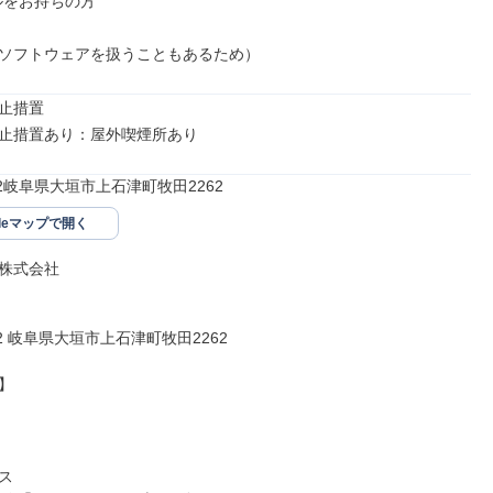
ルをお持ちの方

ソフトウェアを扱うこともあるため）
止措置

止措置あり：屋外喫煙所あり
602岐阜県大垣市上石津町牧田2262
gleマップで開く
株式会社

602 岐阜県大垣市上石津町牧田2262




