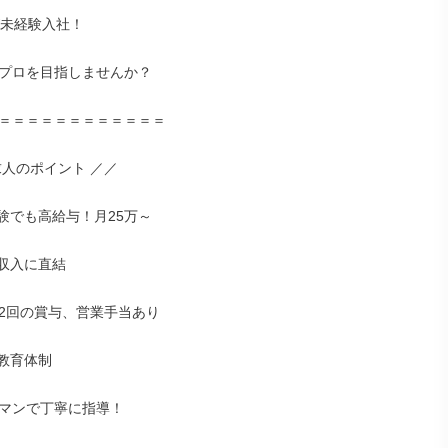
未経験入社！

プロを目指しませんか？

＝＝＝＝＝＝＝＝＝＝＝＝

人のポイント ／／

験でも高給与！月25万～

収入に直結

2回の賞与、営業手当あり

教育体制

マンで丁寧に指導！
