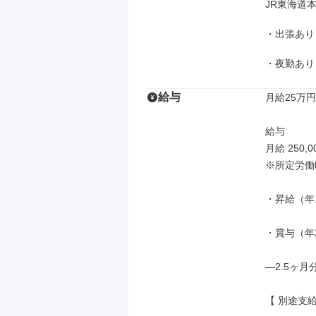
JR東海道
・出張あり
・夜勤あり
給与
月給25万円
給与

月給 250,0
※所定労働
・昇給（年1
・賞与（年2
―2.5ヶ月
【 別途支給