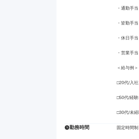
・通勤手当
・皆勤手当
・休日手当（
・営業手当
＜給与例＞

□20代/入社
□50代/経
□30代/未
勤務時間
固定時間制
