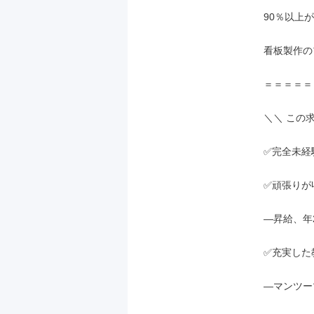
90％以上が
看板製作の
＝＝＝＝＝
＼＼ この求
✅完全未経
✅頑張りが
―昇給、年
✅充実した
―マンツー