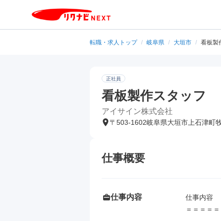
転職・求人トップ
/
岐阜県
/
大垣市
/
看板製
正社員
看板製作スタッフ
アイサイン株式会社
〒503-1602岐阜県大垣市上石津町
仕事概要
仕事内容
仕事内容

＝＝＝＝＝