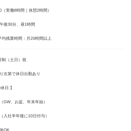
8:00（実働8時間｜休憩2時間）

後30分、昼1時間

平均残業時間：月20時間以上
日制（土日）祝

り次第で休日出勤あり

休日 】

（GW、お盆、年末年始）

（入社半年後に10日付与）

休OK