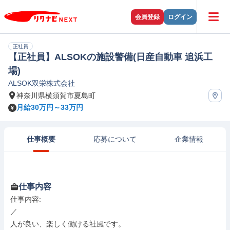
会員登録
ログイン
正社員
【正社員】ALSOKの施設警備(日産自動車 追浜工
場)
ALSOK双栄株式会社
神奈川県横須賀市夏島町
月給30万円～33万円
仕事概要
応募について
企業情報
仕事内容
仕事内容: 

／

人が良い、楽しく働ける社風です。
