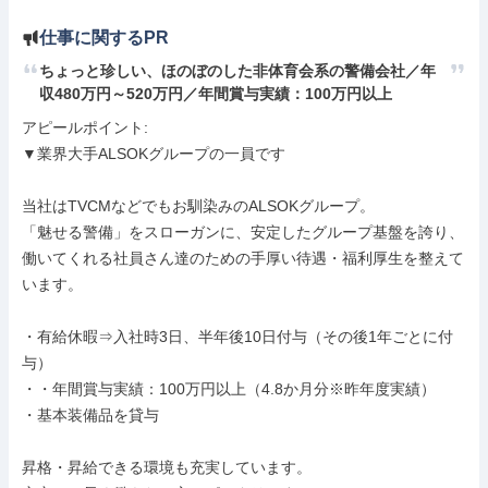
仕事に関するPR
ちょっと珍しい、ほのぼのした非体育会系の警備会社／年
収480万円～520万円／年間賞与実績：100万円以上
アピールポイント: 

▼業界大手ALSOKグループの一員です

当社はTVCMなどでもお馴染みのALSOKグループ。

「魅せる警備」をスローガンに、安定したグループ基盤を誇り、

働いてくれる社員さん達のための手厚い待遇・福利厚生を整えて
います。

・有給休暇⇒入社時3日、半年後10日付与（その後1年ごとに付
与）

・・年間賞与実績：100万円以上（4.8か月分※昨年度実績）

・基本装備品を貸与

昇格・昇給できる環境も充実しています。
