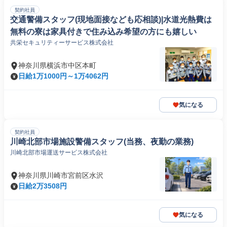
契約社員
交通警備スタッフ(現地面接なども応相談)|水道光熱費は
無料の寮は家具付きで住み込み希望の方にも嬉しい
共栄セキュリティーサービス株式会社
神奈川県横浜市中区本町
日給1万1000円～1万4062円
気になる
契約社員
川崎北部市場施設警備スタッフ(当務、夜勤の業務)
川崎北部市場運送サービス株式会社
神奈川県川崎市宮前区水沢
日給2万3508円
気になる