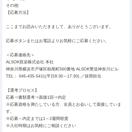
その他: 

【応募方法】

ここまでお読みいただきまして、ありがとうございます。

応募ボタンまたはお電話よりお気軽にご応募ください。

＜応募連絡先＞

ALSOK双栄株式会社 本社

神奈川県横浜市戸塚区柏尾町560番地 ALSOK警送神奈川ビル

TEL： 045-435-5411(平日8:30～17:30) ／採用担当

【選考プロセス】

応募⇒書類選考⇒面接1回⇒内定

※応募資格を満たしている方、全員とお会いして面接していま
す。

※応募～内定までは1～2週間程度

※入社時期はお気軽にご相談ください
