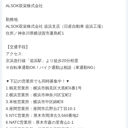
ALSOK双栄株式会社

勤務地: 

ALSOK双栄株式会社 追浜支店（日産自動車 追浜工場）

住所／神奈川県横須賀市夏島町1

【交通手段】

アクセス: 

京浜急行線「追浜駅」より徒歩20分程度

※自転車通勤OK！バイク通勤は相談（車通勤NG）

▼下記の営業所でも同時募集中！▼

1.鶴見営業所：横浜市鶴見区大黒町6番1号

2.横浜営業所：横浜市神奈川区宝町2

3.本牧営業所：横浜市中区錦町8

4.座間営業所：座間市広野台2丁目10-1

5.NTC営業所：厚木市岡津古久560番地2

6.NATC営業所：厚木市森の里青山1-1
