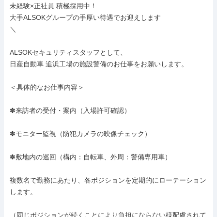
未経験×正社員 積極採用中！

大手ALSOKグループの手厚い待遇でお迎えします

＼

ALSOKセキュリティスタッフとして、

日産自動車 追浜工場の施設警備のお仕事をお願いします。

＜具体的なお仕事内容＞

✽来訪者の受付・案内（入場許可確認）

✽モニター監視（防犯カメラの映像チェック）

✽敷地内の巡回（構内：自転車、外周：警備専用車）

複数名で勤務にあたり、各ポジションを定期的にローテーション
します。

（同じポジションが続くことにより負担にならない様配慮されて