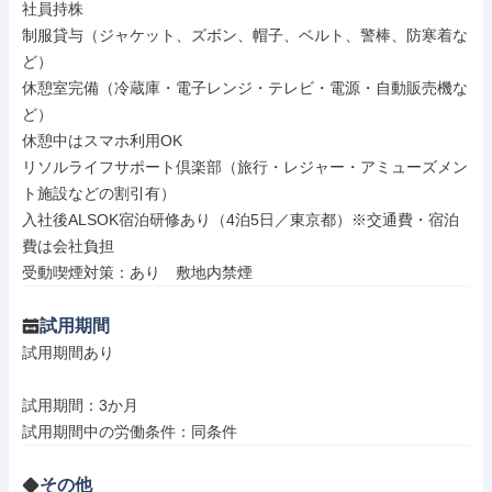
社員持株

制服貸与（ジャケット、ズボン、帽子、ベルト、警棒、防寒着な
ど）

休憩室完備（冷蔵庫・電子レンジ・テレビ・電源・自動販売機な
ど）

休憩中はスマホ利用OK

リソルライフサポート倶楽部（旅行・レジャー・アミューズメン
ト施設などの割引有）

入社後ALSOK宿泊研修あり（4泊5日／東京都）※交通費・宿泊
費は会社負担

受動喫煙対策：あり　敷地内禁煙
試用期間
試用期間あり

試用期間：3か月

試用期間中の労働条件：同条件
その他