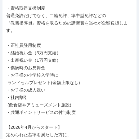
・資格取得支援制度

普通免許だけでなく、二輪免許、準中型免許などの

『教習指導員』資格を取るための講習費を当社が全額負担しま
す。

・正社員登用制度

・結婚祝い金（3万円支給）

・出産祝い金（1万円支給）

・傷病時のお見舞金

・お子様の小学校入学時に

 ランドセルプレゼント(金額上限なし)

・お子様の成人祝い

・社内割引

 (飲食店やアミューズメント施設)

・共通ポイントサービスの付与制度

【2026年4月からスタート】

定められた基準を満たした方に、
