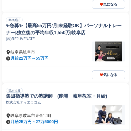
気になる
業務委託
✨️急募✨️【最高55万円/月|未経験OK】パーソナルトレー
ナー|独立後の平均年収1,550万|岐阜店
(株)REJUVENATE
岐阜県岐阜市
月給22万円～55万円
気になる
契約社員
集団指導塾での塾講師 (能開 岐阜教室・月給)
株式会社ティエラコム
岐阜県岐阜市東金宝町
月給25万円～27万5000円