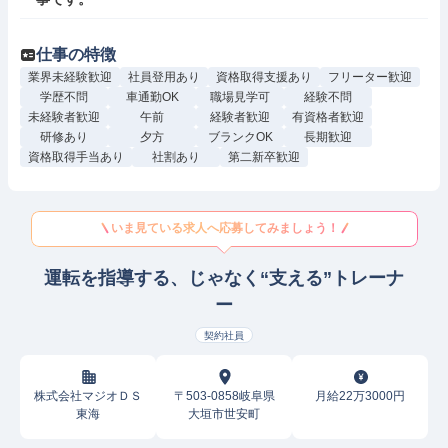
仕事の特徴
業界未経験歓迎
社員登用あり
資格取得支援あり
フリーター歓迎
学歴不問
車通勤OK
職場見学可
経験不問
未経験者歓迎
午前
経験者歓迎
有資格者歓迎
研修あり
夕方
ブランクOK
長期歓迎
資格取得手当あり
社割あり
第二新卒歓迎
いま見ている求人へ応募してみましょう！
運転を指導する、じゃなく“支える”トレーナ
ー
契約社員
株式会社マジオＤＳ
〒503-0858岐阜県
月給22万3000円
東海
大垣市世安町