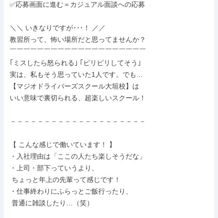
✅応募画面に進む＝カジュアル面談への応募

＼＼ いきなりですが･･･！ ／／

教習所って、怖い場所だと思ってませんか？

￣￣￣￣￣￣￣￣￣￣￣￣￣￣￣￣￣￣￣￣

｢ミスしたら怒られる｣ ｢ピリピリしてそう｣

実は、私もそう思っていた1人です。でも…

【マジオドライバーズスクール大垣校】は

いい意味で裏切られる、超楽しいスクール！

－－－－－－－－－－－－－－－－－－－－

【 こんな感じで働いています！ 】

・入社理由は「ここの人たち楽しそうだな」

・上司・部下っていうより、

 ちょっと年上の先輩って感じです！

・仕事終わりにふらっとご飯行ったり、

 普通に雑談したり…（笑）
