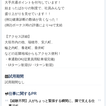
大手共通ポイントを付与しています！

始まったばかりの制度で、社員みんなで

盛り上がりを見せています！！

(例1)健康診断の数値が良くなった！

(例2)ボーナス時の評価により+αで支給

【アクセス詳細】

大垣市内の他、瑞穂市、安八町、

輪之内町、養老町、垂井町

などの近隣地域からもアクセス便利！

・車通勤OK(従業員用駐車場完備)

・UIターン歓迎(U・Iターン歓迎)
試用期間
試用期間なし
仕事に関するPR
【経験不問】人がちょっと緊張する瞬間に、隣で支える仕
事です。