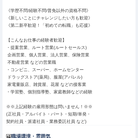
《学歴不問/経験不問/普免以外の資格不問》

《新しいことにチャレンジしたい方も歓迎》

《第二新卒歓迎！「初めての転職」も応援》

【こんなお仕事の経験者歓迎】

・提案営業、ルート営業(ルートセールス)

 企画営業、個人営業、法人営業、保険営業

 不動産営業 などの営業職

・コンビニ、スーパー、ホームセンター

 ドラッグストア(薬局)、服屋(アパレル)

 家電量販店、雑貨屋、花屋 などの接客業

・学習塾、個別指導塾、家庭教師などの経験

※※上記経験の雇用形態は問いません！※※

(正社員・アルバイト・パート・短期/単発・

契約社員・派遣社員・業務委託社員 など)
職場環境・雰囲気