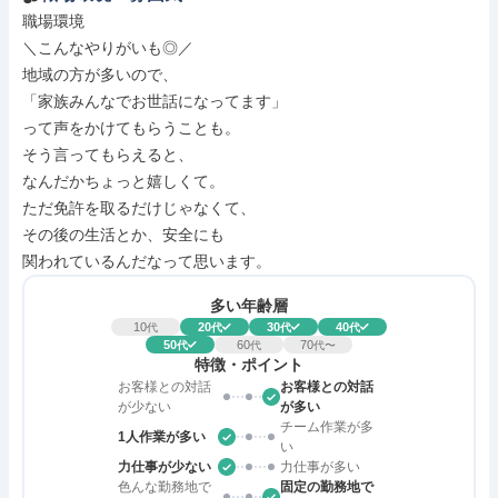
職場環境

＼こんなやりがいも◎／

地域の方が多いので、

「家族みんなでお世話になってます」

って声をかけてもらうことも。

そう言ってもらえると、

なんだかちょっと嬉しくて。

ただ免許を取るだけじゃなくて、

その後の生活とか、安全にも

関われているんだなって思います。
多い年齢層
10
20
30
40
代
代
代
代
50
60
70
代
代
代〜
特徴・ポイント
お客様との対話
お客様との対話
が少ない
が多い
チーム作業が多
1人作業が多い
い
力仕事が少ない
力仕事が多い
色んな勤務地で
固定の勤務地で