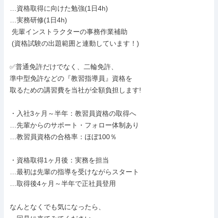
…資格取得に向けた勉強(1日4h)

…実務研修(1日4h)

 先輩インストラクターの事務作業補助

 (資格試験の出題範囲と連動しています！)

✅普通免許だけでなく、二輪免許、

準中型免許などの『教習指導員』資格を

取るための講習費を当社が全額負担します!

・入社3ヶ月～半年：教習員資格の取得へ

…先輩からのサポート・フォロー体制あり

…教習員資格の合格率：ほぼ100％

・資格取得1ヶ月後：実務を担当

…最初は先輩の指導を受けながらスタート

…取得後4ヶ月～半年で正社員登用

なんとなくでも気になったら、
