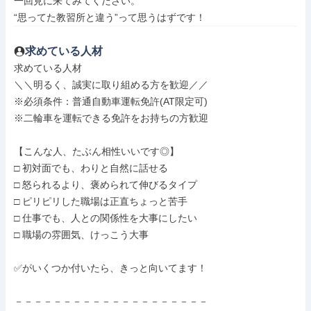
一回見に来てみてください。

“思ってた教習所と違う”って思うはずです！
求めている人材
求めている人材

＼＼明るく、誠実に取り組める方を歓迎／／

※必須条件：普通自動車運転免許(AT限定可)

※二輪車を運転できる免許をお持ちの方歓迎

【こんな人、たぶん相性いいです◎】

□ 初対面でも、わりと自然に話せる

□ 怒られるより、褒められて伸びるタイプ

□ ピリピリした職場は正直ちょっと苦手

□ 仕事でも、人との関係性を大事にしたい

□ 職場の雰囲気、けっこう大事

✅がいくつか付いたら、きっと向いてます！

－－－－－－－－－－－－－－－－－－－－
