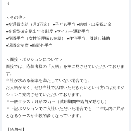
り！

＜その他＞

●交通費支給（月3万迄） ●子ども手当 ●結婚・出産祝い⾦

●企業型確定拠出年⾦制度 ●マイカー通勤手当

●役職⼿当（⼥性管理職も在籍） ●住宅⼿当、引越し補助

●退職金制度 ●時間外手当

＜面接・ポジションについて＞

面接では、応募者様の「人柄」を主に見させていただいておりま
す。

当社が求める基準を満たしていない場合でも、

お人柄が良く、ぜひ当社で活躍いただきたいという方には別ポジ
ションご案内させていただいております。

＊一般クラス：月給22万～（試用期間中給与変動なし）

＊上記ポジションでご入社いただいた場合でも、半年以内に昇給
となるケースが比較的多くなっています。

【給与例】
