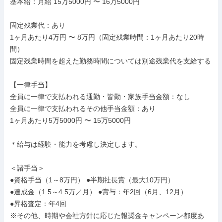
基本給：月給 15万5000円 〜 16万5000円

固定残業代：あり

1ヶ月あたり4万円 〜 8万円（固定残業時間：1ヶ月あたり20時
間）

固定残業時間を超えた勤務時間については別途残業代を支給する

【一律手当】

全員に一律で支払われる通勤・皆勤・家族手当金額：なし

全員に一律で支払われるその他手当金額：あり

1ヶ月あたり5万5000円 〜 15万5000円

＊給与は経験・能力を考慮し決定します。

＜諸手当＞

●資格手当（1～8万円） ●半期社長賞（最大10万円）

●達成金（1.5～4.5万／月） ●賞与：年2回（6月、12月）

●昇格査定：年4回

※その他、時期や会社方針に応じた報奨金キャンペーン都度あ