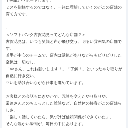
で先輩がサポートします。

ミスを指摘するのではなく、一緒に理解していくのがこの店舗の
育て方です。

-

＜ソフトバンク古賀花見ってどんな店舗？＞

古賀花見は、いつも笑顔と声が飛び交う、明るい雰囲気の店舗で
す。

若手が中心のチームで、店内は活気がありながらもピリピリした
空気は一切なし。

「○○さん、これお願いします！」「了解！」といったやり取りが
自然に行き交い、

互いを助け合いながら仕事を進めています。

お客様との会話もにぎやかで、冗談を交えたやり取りや、

常連さんとのちょっとした雑談など、自然体の接客がこの店舗ら
しさ。

「楽しく話していたら、気づけば信頼関係ができていた」、

そんな温かい瞬間が、毎日の中にあります。
