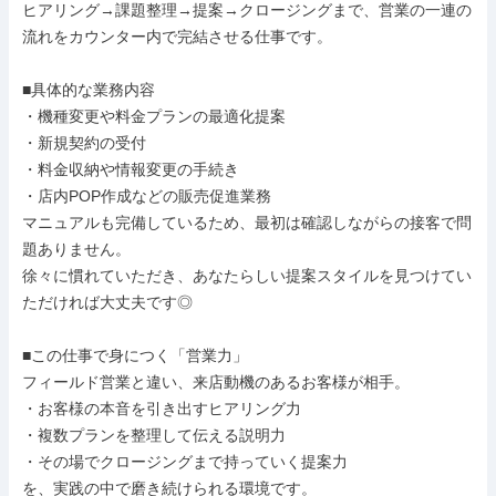
ヒアリング→課題整理→提案→クロージングまで、営業の一連の
流れをカウンター内で完結させる仕事です。

■具体的な業務内容

・機種変更や料金プランの最適化提案

・新規契約の受付

・料金収納や情報変更の手続き

・店内POP作成などの販売促進業務

マニュアルも完備しているため、最初は確認しながらの接客で問
題ありません。

徐々に慣れていただき、あなたらしい提案スタイルを見つけてい
ただければ大丈夫です◎

■この仕事で身につく「営業力」

フィールド営業と違い、来店動機のあるお客様が相手。

・お客様の本音を引き出すヒアリング力

・複数プランを整理して伝える説明力

・その場でクロージングまで持っていく提案力

を、実践の中で磨き続けられる環境です。
