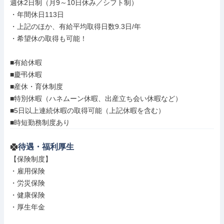
週休2日制（月9～10日休み／シフト制）

・年間休日113日

・上記のほか、有給平均取得日数9.3日/年

・希望休の取得も可能！

■有給休暇

■慶弔休暇

■産休・育休制度

■特別休暇（ハネムーン休暇、出産立ち会い休暇など）

■5日以上連続休暇の取得可能（上記休暇を含む）

■時短勤務制度あり
待遇・福利厚生
【保険制度】

・雇用保険

・労災保険

・健康保険

・厚生年金
