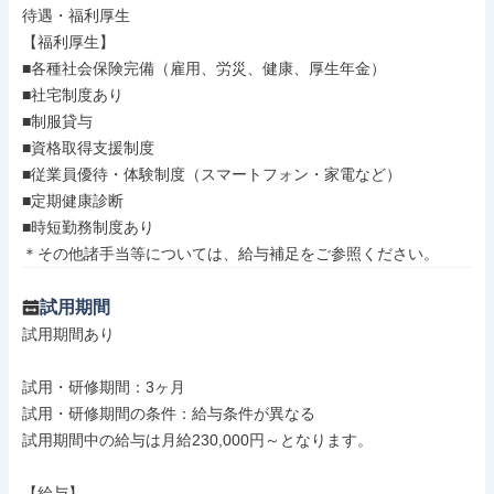
待遇・福利厚生

【福利厚生】

■各種社会保険完備（雇⽤、労災、健康、厚⽣年⾦）

■社宅制度あり

■制服貸与

■資格取得⽀援制度

■従業員優待・体験制度（スマートフォン・家電など）

■定期健康診断

■時短勤務制度あり

＊その他諸手当等については、給与補足をご参照ください。
試用期間
試用期間あり

試用・研修期間：3ヶ月

試用・研修期間の条件：給与条件が異なる

試用期間中の給与は月給230,000円～となります。

【給与】
