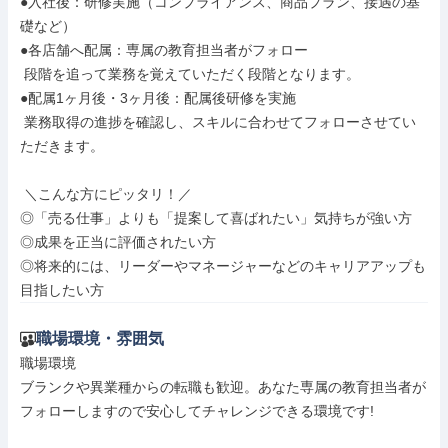
●入社後：研修実施（コンプライアンス、商品プラン、接遇の基
礎など）

●各店舗へ配属：専属の教育担当者がフォロー

 段階を追って業務を覚えていただく段階となります。

●配属1ヶ月後・3ヶ月後：配属後研修を実施

 業務取得の進捗を確認し、スキルに合わせてフォローさせてい
ただきます。

 ＼こんな方にピッタリ！／

◎「売る仕事」よりも「提案して喜ばれたい」気持ちが強い方

◎成果を正当に評価されたい方

◎将来的には、リーダーやマネージャーなどのキャリアアップも
目指したい方
職場環境・雰囲気
職場環境

ブランクや異業種からの転職も歓迎。あなた専属の教育担当者が
フォローしますので安心してチャレンジできる環境です!
