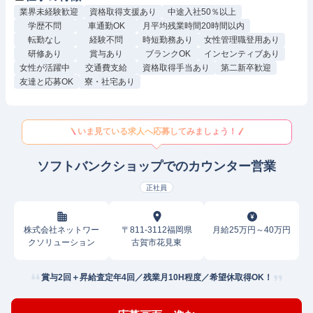
業界未経験歓迎
資格取得支援あり
中途入社50％以上
学歴不問
車通勤OK
月平均残業時間20時間以内
転勤なし
経験不問
時短勤務あり
女性管理職登用あり
研修あり
賞与あり
ブランクOK
インセンティブあり
女性が活躍中
交通費支給
資格取得手当あり
第二新卒歓迎
友達と応募OK
寮・社宅あり
いま見ている求人へ応募してみましょう！
ソフトバンクショップでのカウンター営業
正社員
株式会社ネットワー
〒811-3112福岡県
月給25万円～40万円
クソリューション
古賀市花見東
賞与2回＋昇給査定年4回／残業月10H程度／希望休取得OK！