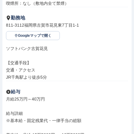
喫煙所：なし（敷地内全て禁煙）
勤務地
811-3112福岡県古賀市花見東7丁目1-1
Googleマップで開く
ソフトバンク古賀花見

【交通手段】

交通・アクセス

JR千鳥駅より徒歩5分
給与
月給25万円～40万円

給与詳細

※基本給・固定残業代・一律手当の総額
