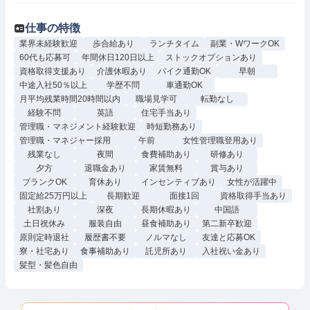
仕事の特徴
業界未経験歓迎
歩合給あり
ランチタイム
副業・WワークOK
60代も応募可
年間休日120日以上
ストックオプションあり
資格取得支援あり
介護休暇あり
バイク通勤OK
早朝
中途入社50％以上
学歴不問
車通勤OK
月平均残業時間20時間以内
職場見学可
転勤なし
経験不問
英語
住宅手当あり
管理職・マネジメント経験歓迎
時短勤務あり
管理職・マネジャー採用
午前
女性管理職登用あり
残業なし
夜間
食費補助あり
研修あり
夕方
退職金あり
家賃無料
賞与あり
ブランクOK
育休あり
インセンティブあり
女性が活躍中
固定給25万円以上
長期歓迎
面接1回
資格取得手当あり
社割あり
深夜
長期休暇あり
中国語
土日祝休み
服装自由
昼食補助あり
第二新卒歓迎
原則定時退社
履歴書不要
ノルマなし
友達と応募OK
寮・社宅あり
食事補助あり
託児所あり
入社祝い金あり
髪型・髪色自由