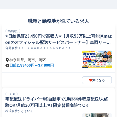
職種と勤務地が似ている求人
業務委託
⭐️日給保証23,450円で高収入⭐️【月収53万以上可能|Amaz
onのオフィシャル配送サービスパートナー】車両リース
合同会社ＴｓｕｒｕｏｋａＴｒａｎｓＰｏｒｔ
初月無料|ロイヤリティなしでしっかり稼ぐ
神奈川県川崎市川崎区
日給2万3450円～3万800円
気になる
正社員
宅配配送ドライバー/軽自動車で1時間4件程度配送/未経
験OK/月給30万円以上/AT限定普通免許でOK
株式会社ひとまいる