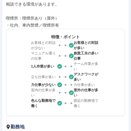
相談できる環境があります。

喫煙所：喫煙所あり（屋外）

・社内、車内禁煙／喫煙所有
特徴・ポイント
お客様との対話
お客様との対話
が少ない
が多い
マニュアル通り
創意工夫の多い
の仕事
仕事
チーム作業が多
1人作業が多い
い
デスクワークが
立ち仕事が多い
多い
力仕事が少ない
力仕事が多い
室内の仕事が多
室外の仕事が多
い
い
色んな勤務地で
固定の勤務地で
働く
働く
勤務地