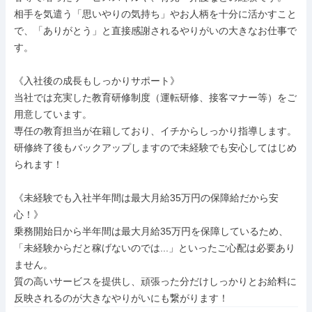
相手を気遣う「思いやりの気持ち」やお人柄を十分に活かすこと
で、「ありがとう」と直接感謝されるやりがいの大きなお仕事で
す。

《入社後の成長もしっかりサポート》

当社では充実した教育研修制度（運転研修、接客マナー等）をご
用意しています。

専任の教育担当が在籍しており、イチからしっかり指導します。
研修終了後もバックアップしますので未経験でも安心してはじめ
られます！

《未経験でも入社半年間は最大月給35万円の保障給だから安
心！》

乗務開始日から半年間は最大月給35万円を保障しているため、
「未経験からだと稼げないのでは...」といったご心配は必要あり
ません。

質の高いサービスを提供し、頑張った分だけしっかりとお給料に
反映されるのが大きなやりがいにも繋がります！