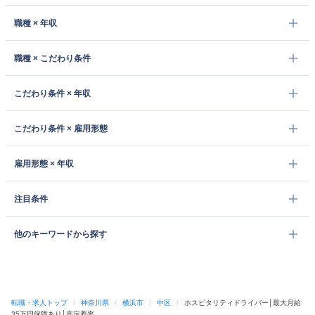
職種 × 年収
職種 × こだわり条件
こだわり条件 × 年収
こだわり条件 × 雇用形態
雇用形態 × 年収
注目条件
他のキーワードから探す
転職・求人トップ
/
神奈川県
/
横浜市
/
中区
/
ホスピタリティドライバー│最大月給
35万円保障あり│高定着率