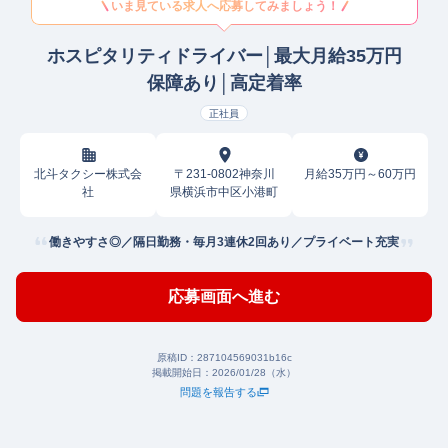
いま見ている求人へ応募してみましょう！
ホスピタリティドライバー│最大月給35万円
保障あり│高定着率
正社員
北斗タクシー株式会
〒231-0802神奈川
月給35万円～60万円
社
県横浜市中区小港町
働きやすさ◎／隔日勤務・毎月3連休2回あり／プライベート充実
応募画面へ進む
原稿ID：
287104569031b16c
掲載開始日：
2026/01/28（水）
問題を報告する