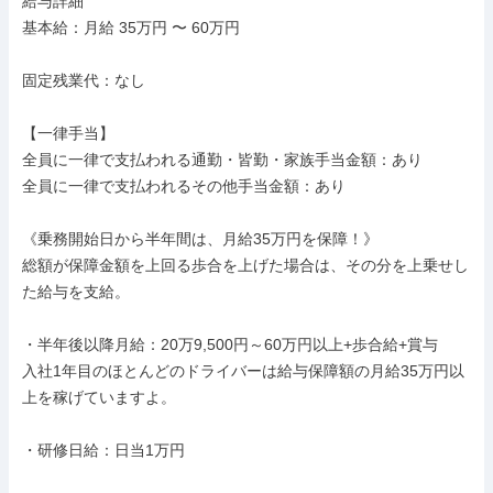
給与詳細

基本給：月給 35万円 〜 60万円

固定残業代：なし

【一律手当】

全員に一律で支払われる通勤・皆勤・家族手当金額：あり

全員に一律で支払われるその他手当金額：あり

《乗務開始日から半年間は、月給35万円を保障！》

総額が保障金額を上回る歩合を上げた場合は、その分を上乗せし
た給与を支給。

・半年後以降月給：20万9,500円～60万円以上+歩合給+賞与

入社1年目のほとんどのドライバーは給与保障額の月給35万円以
上を稼げていますよ。

・研修日給：日当1万円
