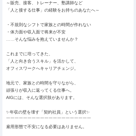
～販売、接客、トレーナー、塾講師など

「人と接する仕事」の経験をお持ちのあなたへ～

・不規則なシフトで家族との時間が作れない

・体力面や収入面で将来が不安

……そんな悩みを抱えていませんか？

これまでに培ってきた、

「人と向き合うスキル」を活かして、

オフィスワークへキャリアチェンジ。

地元で、家族との時間を守りながら、

頑張りが収入に返ってくる仕事へ。

AIGには、そんな選択肢があります。

✨年収の壁を壊す「契約社員」という選択✨

￣￣￣￣￣￣￣￣￣￣￣￣￣￣￣￣￣￣￣￣

雇用形態で不安になる必要はありません。
