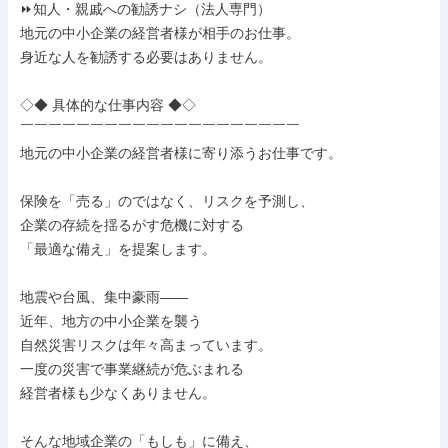
⏩知人・親戚への勧誘ナシ（法人専門）

地元の中小企業の経営者様が相手のお仕事。

身近な人を勧誘する必要はありません。

◇◆ 具体的な仕事内容 ◆◇

￣￣￣￣￣￣￣￣￣￣￣￣￣￣￣￣￣￣￣￣

地元の中小企業の経営者様に寄り添うお仕事です。

保険を「売る」のではなく、リスクを予測し、

企業の存続を揺るがす危機に対する

「最適な備え」を提案します。

地震や台風、集中豪雨——

近年、地方の中小企業を襲う

自然災害リスクは年々高まっています。

一度の災害で事業継続が危ぶまれる

経営者様も少なくありません。

そんな地域企業の「もしも」に備え、
