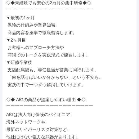
◇◆未経験でも安心の2カ月の集中研修◆◇

￣￣￣￣￣￣￣￣￣￣￣￣￣￣￣￣￣￣￣￣

▼最初の1ヶ月

 保険の仕組みや業界知識、

 商品内容を座学で徹底習得します。

▼2ヶ月目

 お客様へのアプローチ方法や

 商談でのトークを実践形式で練習します。

▼研修卒業後

 支店配属後も、専任担当が営業に同行します。

 「何を話せばいいか分からない」という不安も、

 実践の中で一つずつ解消していけます。

◇◆ AIGの商品が提案しやすい理由 ◆◇

￣￣￣￣￣￣￣￣￣￣￣￣￣￣￣￣￣￣￣￣

AIGは法人向け保険のパイオニア。

海外ネットワークや

最新のサイバーリスク対策など、

他社にはない強力な武器があります。
