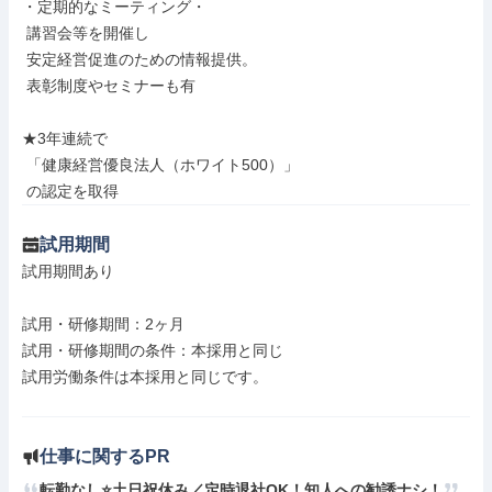
・定期的なミーティング・

 講習会等を開催し

 安定経営促進のための情報提供。

 表彰制度やセミナーも有

★3年連続で

 「健康経営優良法人（ホワイト500）」

 の認定を取得
試用期間
試用期間あり

試用・研修期間：2ヶ月

試用・研修期間の条件：本採用と同じ

試用労働条件は本採用と同じです。

仕事に関するPR
転勤なし⭐土日祝休み／定時退社OK！知人への勧誘ナシ！