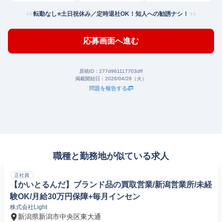
転勤なし⭐土日祝休み／定時退社OK！知人への勧誘ナシ！
応募画面へ進む
原稿ID：
277d961117703dff
掲載開始日：
2026/04/28（火）
問題を報告する
職種と勤務地が似ている求人
正社員
【かいとるんだ】ブランド品の買取営業/新潟営業所/未経
験OK/月給30万円保障+毎月インセン
株式会社Light
新潟県新潟市中央区東大通