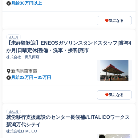
月給30万円以上
気になる
正社員
【未経験歓迎】ENEOSガソリンスタンドスタッフ|賞与4
か月|日曜定休|整備・洗車・接客|燕市
株式会社 青又商店
新潟県燕市燕
月給22万円～35万円
気になる
正社員
就労移行支援施設のセンター長候補//LITALICOワークス
新潟万代シテイ
株式会社LITALICO