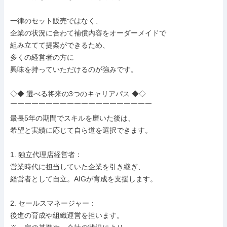
一律のセット販売ではなく、

企業の状況に合わて補償内容をオーダーメイドで

組み立てて提案ができるため、

多くの経営者の方に

興味を持っていただけるのが強みです。

◇◆ 選べる将来の3つのキャリアパス ◆◇

￣￣￣￣￣￣￣￣￣￣￣￣￣￣￣￣￣￣￣￣

最長5年の期間でスキルを磨いた後は、

希望と実績に応じて自ら道を選択できます。

1. 独立代理店経営者：

営業時代に担当していた企業を引き継ぎ、

経営者として自立。AIGが育成を支援します。

2. セールスマネージャー：

後進の育成や組織運営を担います。
