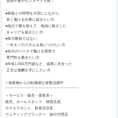
 資格不要からスタート可能！

●家族との時間を大切にしながら、

 長く働ける仕事に就きたい方

●地元で腰を据えて、地域に根ざした

 キャリアを築きたい方

●体力勝負ではない、

 一生モノのスキルを身につけたい方

●自分のペースで働ける環境で

 専門性を磨きたい方

●年収1,000万円超など、成果に見合った

 正当な報酬を手にしたい方

✅他業種からの転職者が多数活躍中

￣￣￣￣￣￣￣￣￣￣￣￣￣￣￣￣￣￣￣￣

＜サービス・販売・接客系＞

販売、ホールスタッフ、雑貨店員、

ホテルフロント、飲食店店長、

ウェディングプランナー、旅行代理店、
