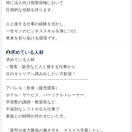
特に法人向け損害保険において

圧倒的な信頼を誇ります。

人と接する仕事の経験を活かし、

一生モノのビジネススキルを身につけ、

将来を切り拓ける環境です。
求めている人材
求めている人材

✅接客・販売など人と接する仕事から

次のキャリアへ踏み出したい方歓迎！

￣￣￣￣￣￣￣￣￣￣￣￣￣￣￣￣￣￣￣￣

アパレル・飲食（販売接客）、

ホテル・サービス、パーソナルトレーナー、

学習塾の講師・教室長など、

不規則なシフトや立ち仕事で

家族との時間が作れずにいた方。

「夜型や体力勝負の働き方を、そろそろ卒業したい」
