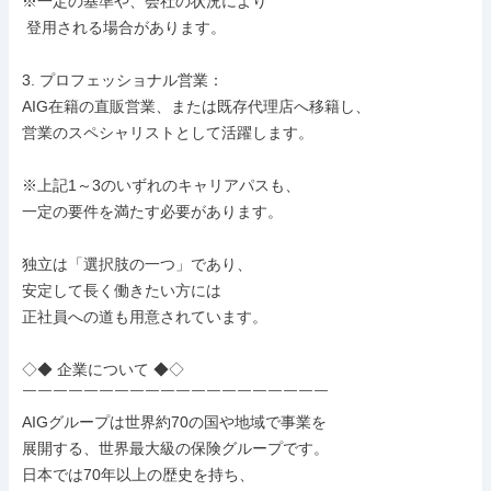
※一定の基準や、会社の状況により

 登用される場合があります。

3. プロフェッショナル営業：

AIG在籍の直販営業、または既存代理店へ移籍し、

営業のスペシャリストとして活躍します。

※上記1～3のいずれのキャリアパスも、

一定の要件を満たす必要があります。

独立は「選択肢の一つ」であり、

安定して長く働きたい方には

正社員への道も用意されています。

◇◆ 企業について ◆◇

￣￣￣￣￣￣￣￣￣￣￣￣￣￣￣￣￣￣￣￣

AIGグループは世界約70の国や地域で事業を

展開する、世界最大級の保険グループです。

日本では70年以上の歴史を持ち、
