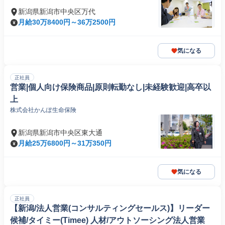
新潟県新潟市中央区万代
月給30万8400円～36万2500円
気になる
正社員
営業|個人向け保険商品|原則転勤なし|未経験歓迎|高卒以
上
株式会社かんぽ生命保険
新潟県新潟市中央区東大通
月給25万6800円～31万350円
気になる
正社員
【新潟/法人営業(コンサルティングセールス)】リーダー
候補/タイミー(Timee) 人材/アウトソーシング法人営業