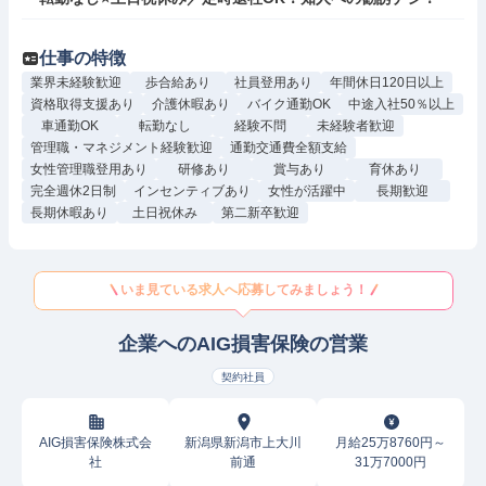
仕事の特徴
業界未経験歓迎
歩合給あり
社員登用あり
年間休日120日以上
資格取得支援あり
介護休暇あり
バイク通勤OK
中途入社50％以上
車通勤OK
転勤なし
経験不問
未経験者歓迎
管理職・マネジメント経験歓迎
通勤交通費全額支給
女性管理職登用あり
研修あり
賞与あり
育休あり
完全週休2日制
インセンティブあり
女性が活躍中
長期歓迎
長期休暇あり
土日祝休み
第二新卒歓迎
いま見ている求人へ応募してみましょう！
企業へのAIG損害保険の営業
契約社員
AIG損害保険株式会
新潟県新潟市上大川
月給25万8760円～
社
前通
31万7000円