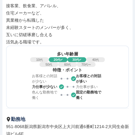
接客業、飲食業、アパレル、

住宅メーカーなど、

異業種から転職した

未経験スタートのメンバーが多く、

互いに切磋琢磨し合える

活気ある職場です。
多い年齢層
10
20
30
40
代
代
代
代
50
60
70
代
代
代〜
特徴・ポイント
お客様との対話
お客様との対話
が少ない
が多い
力仕事が少ない
力仕事が多い
色んな勤務地で
固定の勤務地で
働く
働く
勤務地
951-8068新潟県新潟市中央区上大川前通6番町1214-2大同生命新
潟ビル6F