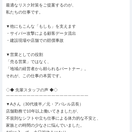
最適なリスク対策をご提案するのが、

私たちの仕事です。

▼他にもこんな「もしも」を支えます

・サイバー攻撃による顧客データ流出

・建設現場や店舗での賠償事故

▼営業としての役割

「売る営業」ではなく、

「地域の経営者から頼られるパートナー」。

それが、この仕事の本質です。

◇◆ 先輩スタッフの声 ◆◇

￣￣￣￣￣￣￣￣￣￣￣￣￣￣￣￣￣￣￣￣

▼Aさん（30代後半／元・アパレル店長）

店舗勤務で10年以上働いてきましたが、

不規則なシフトや立ち仕事による体力的な不安と、

家族との時間の少なさに悩んでいました。
