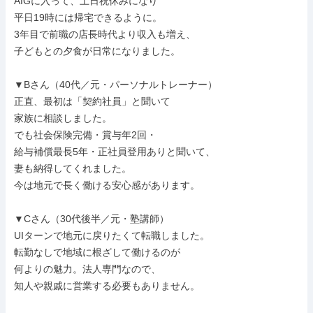
AIGに入って、土日祝休みになり

平日19時には帰宅できるように。

3年目で前職の店長時代より収入も増え、

子どもとの夕食が日常になりました。

▼Bさん（40代／元・パーソナルトレーナー）

正直、最初は「契約社員」と聞いて

家族に相談しました。

でも社会保険完備・賞与年2回・

給与補償最長5年・正社員登用ありと聞いて、

妻も納得してくれました。

今は地元で長く働ける安心感があります。

▼Cさん（30代後半／元・塾講師）

UIターンで地元に戻りたくて転職しました。

転勤なしで地域に根ざして働けるのが

何よりの魅力。法人専門なので、

知人や親戚に営業する必要もありません。
