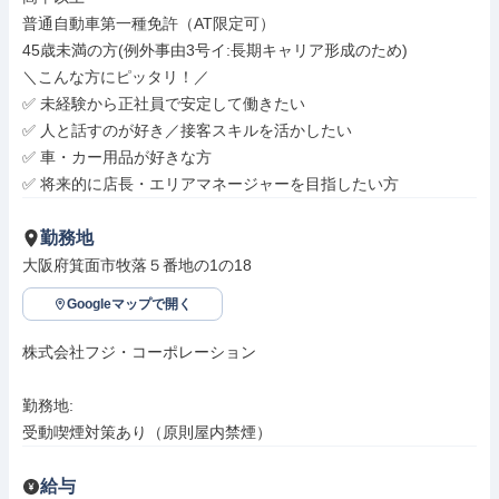
普通自動車第一種免許（AT限定可）

45歳未満の方(例外事由3号イ:長期キャリア形成のため)

＼こんな方にピッタリ！／

✅ 未経験から正社員で安定して働きたい

✅ 人と話すのが好き／接客スキルを活かしたい

✅ 車・カー用品が好きな方

✅ 将来的に店長・エリアマネージャーを目指したい方
勤務地
大阪府箕面市牧落５番地の1の18
Googleマップで開く
株式会社フジ・コーポレーション

勤務地: 

受動喫煙対策あり（原則屋内禁煙）
給与