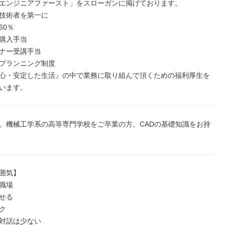
エンジニアファースト」をスローガンに掲げております。

技術者を第一に

0％

購入手当

ナー受講手当

プランニング制度

心・安定した生活』の中で業務に取り組んで頂くための福利厚生を
います。
、機械工学系の高等専門学校をご卒業の方、CADの基礎知識をお持
囲気】

職場

せる



対話は少ない
