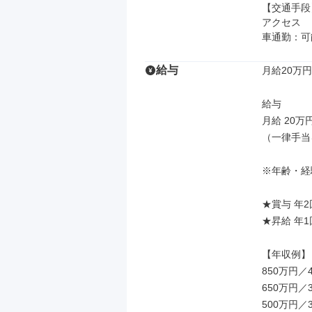
【交通手段】
アクセス

車通勤：可
給与
月給20万円
給与

月給 20万
（一律手当
※年齢・経
★賞与 年2回
★昇給 年1回
【年収例】

850万円
650万円
500万円／