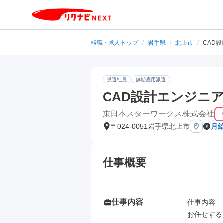
転職・求人トップ
/
岩手県
/
北上市
/
CAD
派遣社員
無期雇用派遣
CAD設計エンジニ
東日本スターワークス株式会社
〒024-0051岩手県北上市
月給
仕事概要
仕事内容
仕事内容

お任せする