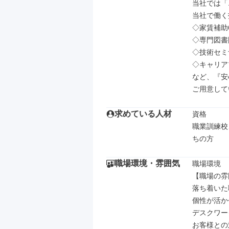
当社では「
当社で働く
◇家賃補助6
◇専門図書
◇技術セミ
◇キャリア
など、『安
ご用意して
求めている人材
資格

職業訓練校
ちの方
職場環境・雰囲気
職場環境

【職場の雰
落ち着いた
個性が活か
デスクワーク
お客様との