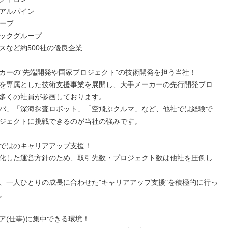
アルパイン

ープ

ックグループ

スなど約500社の優良企業

カーの"先端開発や国家プロジェクト"の技術開発を担う当社！

を専属とした技術支援事業を展開し、大手メーカーの先行開発プロ
多くの社員が参画しております。

バ」「深海探査ロボット」「空飛ぶクルマ」など、他社では経験で
ジェクトに挑戦できるのが当社の強みです。

ではのキャリアアップ支援！

化した運営方針のため、取引先数・プロジェクト数は他社を圧倒し
、一人ひとりの成長に合わせた"キャリアアップ支援"を積極的に行っ


ア(仕事)に集中できる環境！
