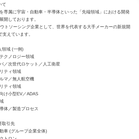
て

を専属に宇宙・自動車・半導体といった「先端領域」における開発
展開しております。

1アウトソーシング企業として、世界を代表する大手メーカーの新規開
で支えています。

領域 (一例)

テクノロジー領域

バ／次世代ロケット／人工衛星

リティ領域

ルマ／無人航空機

リティ領域

け小型EV／ADAS



導体／製造プロセス

取引先

車 (グループ企業全体)

クトロン
