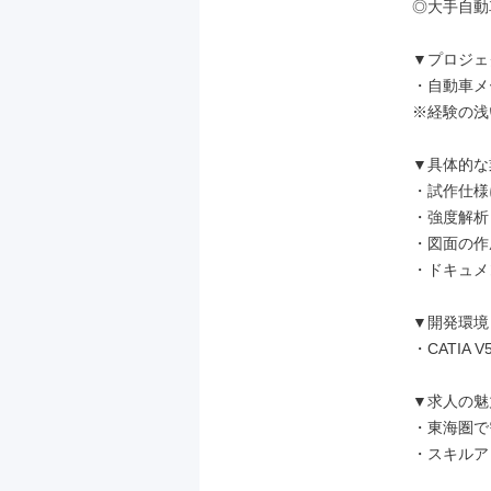
◎大手自動
▼プロジェ
・自動車メ
※経験の浅
▼具体的な
・試作仕様
・強度解析 
・図面の作
・ドキュメン
▼開発環境

・CATIA V5
▼求人の魅力
・東海圏で
・スキルア