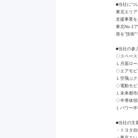
■当社につい
東北エリア
支援事業を
東北No.
発を"技術"
■当社の参入
◇スペース
Ｌ月面ロー
◇エアモビ
Ｌ空飛ぶク
◇電動モビ
Ｌ未来都市向
◇半導体領域
Ｌパワー半
■当社の主要
・トヨタ自動
・東京エレ