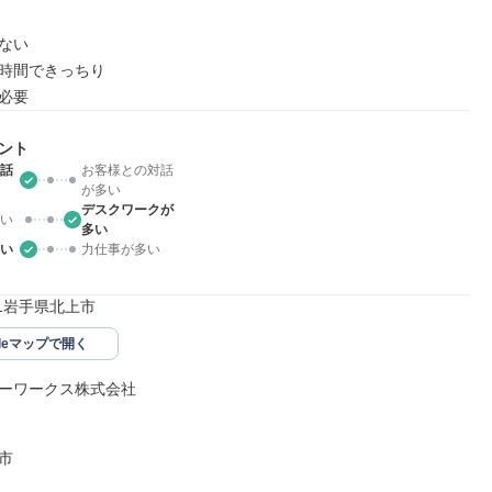
ない

時間できっちり

必要
ント
話
お客様との対話
が多い
デスクワークが
い
多い
い
力仕事が多い
051岩手県北上市
gleマップで開く
ーワークス株式会社


