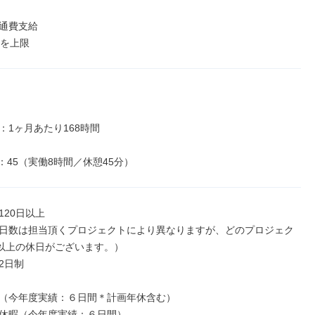
通費支給

円を上限
1ヶ月あたり168時間

7：45（実働8時間／休憩45分）
20日以上

日数は担当頂くプロジェクトにより異なりますが、どのプロジェク
日以上の休日がございます。）

日制

（今年度実績：６日間＊計画年休含む）

休暇（今年度実績：６日間）
