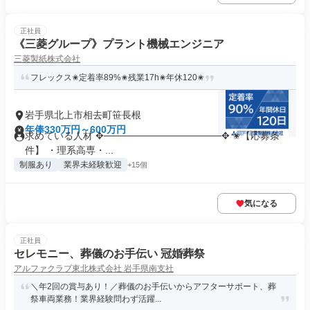
正社員
《三菱グループ》プラント機械エンジニア
三菱製紙株式会社
フレックス✬​​​定着率89%✬​残業17h✬年休120✬​
岩手県北上市相去町笹長根
年俸330万円～600万円
求めている人材 ✥─────────────────✥ ✬【応募条
件】 ・理系高専・...
制服あり
業界未経験歓迎
+15個
気になる
正社員
セレモニー、葬儀のお手伝い 冠婚葬祭
アルファクラブ東北株式会社 岩手県南支社
＼年2回の賞与あり！／葬儀のお手伝いからアフターサポート、葬
祭車両業務！業界経験問わず活躍...