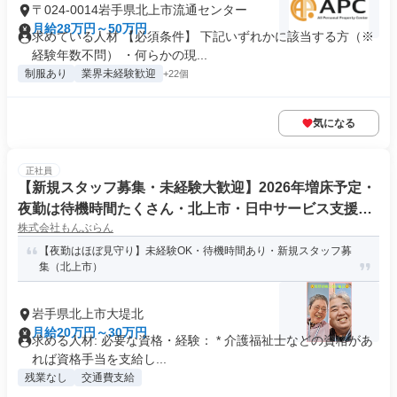
〒024-0014岩手県北上市流通センター
月給28万円～50万円
求めている人材 【必須条件】 下記いずれかに該当する方（※
経験年数不問） ・何らかの現...
制服あり
業界未経験歓迎
+22個
気になる
正社員
【新規スタッフ募集・未経験大歓迎】2026年増床予定・
夜勤は待機時間たくさん・北上市・日中サービス支援型
株式会社もんぶらん
グループホームの生活支援員・世話人・夜勤専従職員
【夜勤はほぼ見守り】未経験OK・待機時間あり・新規スタッフ募
集（北上市）
岩手県北上市大堤北
月給20万円～30万円
求める人材: 必要な資格・経験： * 介護福祉士などの資格があ
れば資格手当を支給し...
残業なし
交通費支給