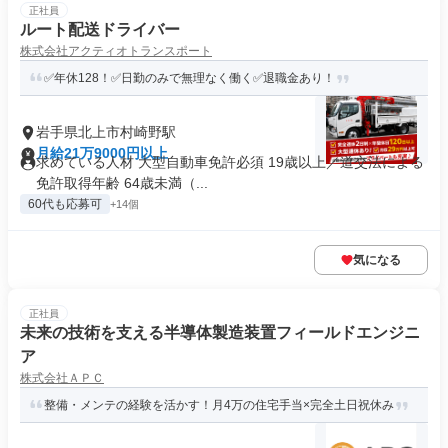
正社員
ルート配送ドライバー
株式会社アクティオトランスポート
✅年休128！✅日勤のみで無理なく働く✅退職金あり！
岩手県北上市村崎野駅
月給21万9000円以上
求めている人材 大型自動車免許必須 19歳以上／道交法による
免許取得年齢 64歳未満（...
60代も応募可
+14個
気になる
正社員
未来の技術を支える半導体製造装置フィールドエンジニ
ア
株式会社ＡＰＣ
整備・メンテの経験を活かす！月4万の住宅手当×完全土日祝休み