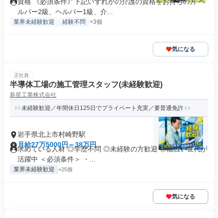
資格 《必須条件》下記いずれかの介護の資格をお持ちの方 ヘ
ルパー2級、ヘルパー1級、介...
業界未経験歓迎
経験不問
+3個
気になる
正社員
半導体工場の施工管理スタッフ(未経験歓迎)
新星工業株式会社
未経験歓迎／年間休日125日でプライベート充実／要普通免許
岩手県北上市村崎野駅
月給27万5000円～38万円
求めている人材 ◎学歴不問 ◎未経験の方歓迎 ◎幅広い世代が
活躍中 ＜必須条件＞ ・...
業界未経験歓迎
+25個
気になる