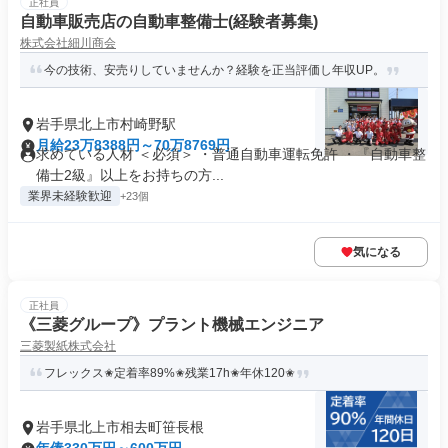
正社員
自動車販売店の自動車整備士(経験者募集)
株式会社細川商会
今の技術、安売りしていませんか？経験を正当評価し年収UP。
岩手県北上市村崎野駅
月給23万8388円～70万8769円
求めている人材 ＜必須＞ ・普通自動車運転免許 ・『自動車整
備士2級』以上をお持ちの方...
業界未経験歓迎
+23個
気になる
正社員
《三菱グループ》プラント機械エンジニア
三菱製紙株式会社
フレックス✬​​​定着率89%✬​残業17h✬年休120✬​
岩手県北上市相去町笹長根