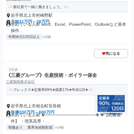
新社屋で一緒に働きましょう。
岩手県北上市村崎野駅
月給21万円～26万円
求めている人材 word、Excel、PowerPoint、Outlookなど基本
操作...
年間休日120日以上
+13個
気になる
正社員
《三菱グループ》生産技術・ボイラー保全
三菱製紙株式会社
フレックス✬​​​定着率89%✬​残業17h✬年休120✬​
岩手県北上市相去町笹長根
年俸330万円～600万円
求めている人材 ✥─────────────────✥ ✬【応募条
件】 ・理系高専・...
制服あり
業界未経験歓迎
+14個