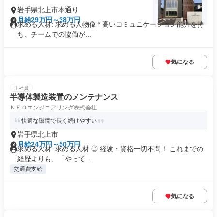
岩手県北上市本通り
月給29万円～38万円
求める人材: 求める人物像 * 高いコミュニケーション能力を持
ち、チームでの協働が...
気になる
正社員
半導体製造装置のメンテナンス
ＮＥＯエンジニアリング株式会社
快適な環境で長く続けやすい
岩手県北上市
月給24万円～50万円
求める人材: 求める人材 ◎ 経験・資格一切不問！ これまでの
経歴よりも、「やって...
交通費支給
気になる