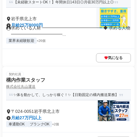
【未経験スタートOK！】年間休日143日◎月収30万円以上◎
岩手県北上市
月給25万8000円
求めている人材 ━━━━━━━━━━━━━━ ◆ 求める人物
━━━━━━━━━━━━...
業界未経験歓迎
+26個
気になる
契約社員
構内作業スタッフ
株式会社丸山運送
✨体を動かして、しっかり稼ぐ！✨【日勤固定の構内搬送業務】
〒024-0051岩手県北上市
月給27万円以上
車通勤OK
ブランクOK
+2個