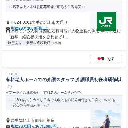
高卒以上／未経験応募可能／研修や手当充実
〒024-0061岩手県北上市大通り
月給26万3000円以上
求めている人材 未経験応募可能／人物重視の採用 年間を通じ
新卒・経験者採用を合わせて1...
制服あり
業界未経験歓迎
+25個
気になる
正社員
有料老人ホームでの介護スタッフ(介護職員初任者研修以
上)
ベアーライズ株式会社 有料老人ホームきたかみ
【夜勤あり】豊富な手当で高収入も◎託児所付きで子育て中の方も
安心の有料老人ホーム☆
岩手県北上市鬼柳町荒高
月給26万円～36万5000円