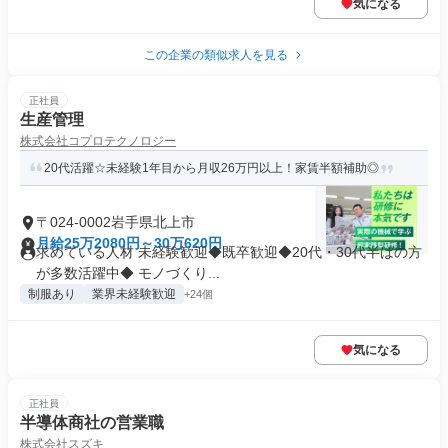
気になる
この企業の類似求人を見る
正社員
生産管理
株式会社コプロテクノロジー
20代活躍☆未経験1年目から月収26万円以上！家賃半額補助◎
〒024-0002岩手県北上市
月給25万2080円～30万620円
求めている人材 未経験歓迎◆既卒歓迎◆20代・30代半ばの方
が多数活躍中◆ モノづくり...
制服あり
業界未経験歓迎
+24個
気になる
正社員
半導体商社の営業職
株式会社スズキ