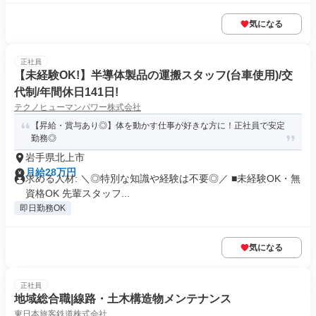
気になる
正社員
【未経験OK!】半導体製品の運搬スタッフ(台車使用)/交
代制/年間休日141日!
テクノヒューマンパワー株式会社
【昇給・賞与あり◎】体を動かす仕事が好きな方に！正社員で安定
勤務◎
岩手県北上市
月給28万円
求める人材: ＼◎特別な知識や経験は不要◎／ ■未経験OK・無
資格OK 先輩スタッフ...
即日勤務OK
気になる
正社員
地域総合職|線路・土木構造物メンテナンス
東日本旅客鉄道株式会社