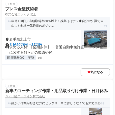
正社員
プレス金型技術者
株式会社エレック北上
年休110日／有給取得率80％以上！残業ほぼナシ◆自分の知識で自
由にやれる一気通貫のポジシ...
岩手県北上市
月給20万円～32万円
求める人材: 【必須条件】 ・普通自動車免許証 ・プレス金型
に関する何らかの知識や経...
即日勤務OK
英語
+1個
気になる
正社員
新車のコーティング作業・用品取り付け作業・日月休み
ＳＫ日陸エーライン株式会社
細かい作業が好きな方にピッタリ！車に詳しくなくても大丈夫◎