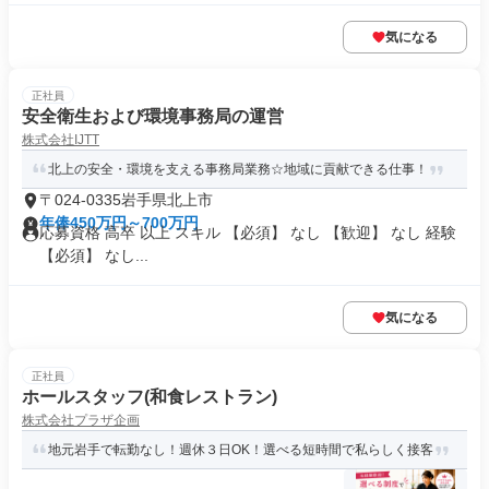
気になる
正社員
安全衛生および環境事務局の運営
株式会社IJTT
北上の安全・環境を支える事務局業務☆地域に貢献できる仕事！
〒024-0335岩手県北上市
年俸450万円～700万円
応募資格 高卒 以上 スキル 【必須】 なし 【歓迎】 なし 経験
【必須】 なし...
気になる
正社員
ホールスタッフ(和食レストラン)
株式会社プラザ企画
地元岩手で転勤なし！週休３日OK！選べる短時間で私らしく接客