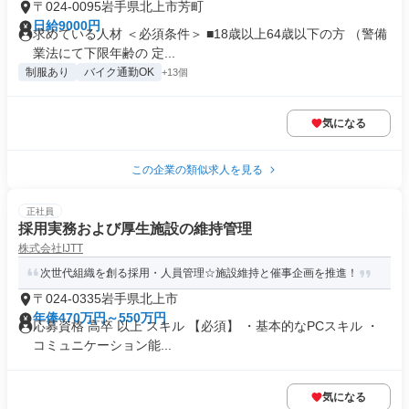
〒024-0095岩手県北上市芳町
日給9000円
求めている人材 ＜必須条件＞ ■18歳以上64歳以下の方 （警備
業法にて下限年齢の 定...
制服あり
バイク通勤OK
+13個
気になる
この企業の類似求人を見る
正社員
採用実務および厚生施設の維持管理
株式会社IJTT
次世代組織を創る採用・人員管理☆施設維持と催事企画を推進！
〒024-0335岩手県北上市
年俸470万円～550万円
応募資格 高卒 以上 スキル 【必須】 ・基本的なPCスキル ・
コミュニケーション能...
気になる