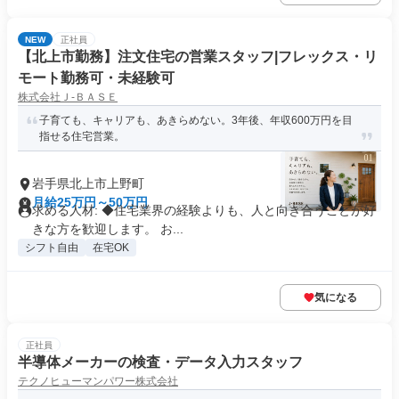
NEW
正社員
【北上市勤務】注文住宅の営業スタッフ|フレックス・リ
モート勤務可・未経験可
株式会社Ｊ‐ＢＡＳＥ
子育ても、キャリアも、あきらめない。3年後、年収600万円を目
指せる住宅営業。
岩手県北上市上野町
月給25万円～50万円
求める人材: ◆住宅業界の経験よりも、人と向き合うことが好
きな方を歓迎します。 お...
シフト自由
在宅OK
気になる
正社員
半導体メーカーの検査・データ入力スタッフ
テクノヒューマンパワー株式会社