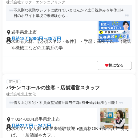
株式会社テック・エンジニアリング
不規則な夜勤やシフトに疲れていませんか？土日祝休み＆年休124
日のホワイト環境で未経験から...
岩手県北上市
月給18万5000円～25万円
求める人材: 【必須スキル・条件】 ・学歴：高校卒以上（電気
や機械工などの工業系の学...
気になる
正社員
パチンコホールの接客・店舗運営スタッフ
株式会社北上文化
借り上げ社宅・社員食堂完備✨賞与年2回有◆仙台勤務も可能！
〒024-0084岩手県北上市
月給22万円～24万円
求めている人材 ●業界未経験歓迎 ●無資格OK ●高卒以上 例え
ば、 ・居酒屋やカフ...