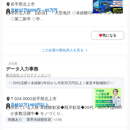
岩手県北上市
月給32万6000円～55万円
求める人材: 【必須】 ・大型免許 ◇未経験OK ◇ブランクOK
◇第二新卒 ◇学...
気になる
この企業の類似求人を見る
正社員
データ入力事務
株式会社コプロテクノロジー
20代活躍☆未経験1年目から月収35万円以上！家賃半額補助◎
〒024-0002岩手県北上市
月給32万1460円以上
求めている人材 未経験歓迎◆既卒歓迎◆20代・30代半ばの方
が多数活躍中◆ モノづくり...
制服あり
業界未経験歓迎
+23個