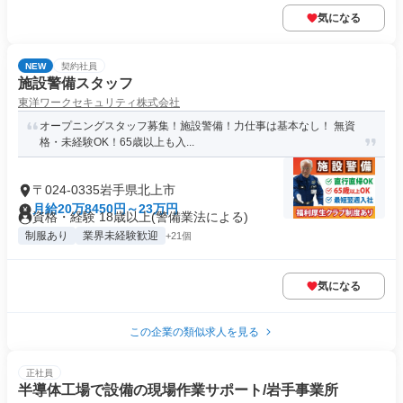
気になる
NEW
契約社員
施設警備スタッフ
東洋ワークセキュリティ株式会社
オープニングスタッフ募集！施設警備！力仕事は基本なし！ 無資
格・未経験OK！65歳以上も入...
〒024-0335岩手県北上市
月給20万8450円～23万円
資格・経験 18歳以上(警備業法による)
制服あり
業界未経験歓迎
+21個
気になる
この企業の類似求人を見る
正社員
半導体工場で設備の現場作業サポート/岩手事業所