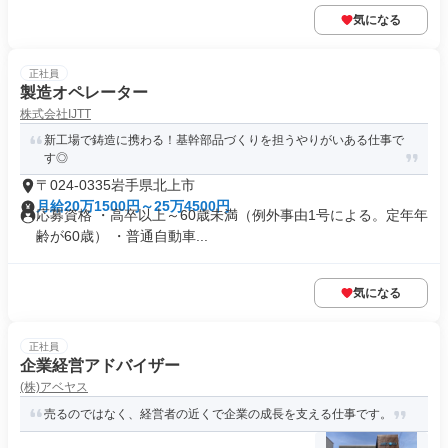
気になる
正社員
製造オペレーター
株式会社IJTT
新工場で鋳造に携わる！基幹部品づくりを担うやりがいある仕事で
す◎
〒024-0335岩手県北上市
月給20万1500円～25万4500円
応募資格 ・高卒以上～60歳未満（例外事由1号による。定年年
齢が60歳） ・普通自動車...
気になる
正社員
企業経営アドバイザー
(株)アベヤス
売るのではなく、経営者の近くで企業の成長を支える仕事です。