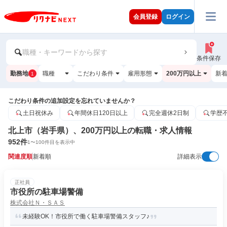
会員登録
ログイン
職種・キーワードから探す
条件保存
勤務地
職種
こだわり条件
雇用形態
200万円以上
新
1
こだわり条件の追加設定を忘れていませんか？
土日祝休み
年間休日120日以上
完全週休2日制
学歴
北上市（岩手県）、200万円以上の転職・求人情報
952
件
1
〜
100
件目を表示中
関連度順
新着順
詳細表示
正社員
市役所の駐車場警備
株式会社Ｎ・ＳＡＳ
未経験OK！市役所で働く駐車場警備スタッフ♪