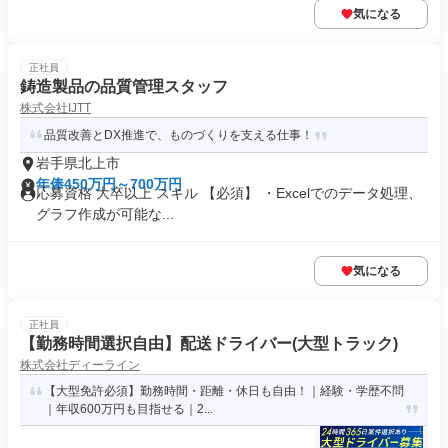
気になる
正社員
鋳造製品の品質管理スタッフ
株式会社IJTT
品質改善とDX推進で、ものづくりを支える仕事！
岩手県北上市
年俸450万円～700万円
応募資格 大卒以上 スキル 【必須】 ・Excelでのデータ処理、
グラフ作成が可能な...
気になる
正社員
【勤務時間選択自由】配送ドライバー(大型トラック)
株式会社ディーライン
【大型免許必須】勤務時間・距離・休日も自由！｜経験・学歴不問
｜年収600万円も目指せる｜2...