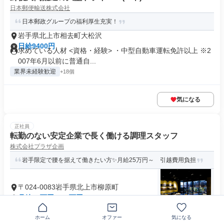
日本郵便輸送株式会社
日本郵政グループの福利厚生充実！
岩手県北上市相去町大松沢
日給9400円
求めている人材 <資格・経験> ・中型自動車運転免許以上 ※2
007年6月以前に普通自...
業界未経験歓迎
+18個
気になる
正社員
転勤のない安定企業で長く働ける調理スタッフ
株式会社プラザ企画
岩手限定で腰を据えて働きたい方✨月給25万円～ 引越費用負担
〒024-0083岩手県北上市柳原町
月給24万円～35万円
求めている人材 ＼＼学歴不問／／ 「地元岩手で腰を据えて働
きたい」 「地方に移住して自...
ホーム
オファー
気になる
業界未経験歓迎
+22個