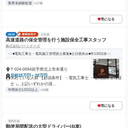
業界未経験歓迎
+17個
気になる
NEW
正社員
高速道路の保全管理を行う施設保全工事スタッフ
株式会社パートナーズ
■電気工事士・電気施工管理技士募集■土日祝休み■年130日休
〒024-0094岩手県北上市本通り
月給35万円～38万円
求めている人材 【必須条件】 ・電気工事士 ・電気施工管理技
士 ∟ 上記いずれかの資...
年間休日120日以上
+10個
気になる
契約社員
郵便局間配送の大型ドライバー(4t車)