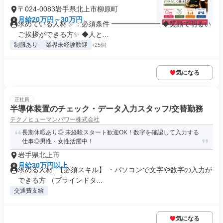
〒024-0083岩手県北上市柳原町
月給20万円～30万円
求めている人材 ✅：必須条件 ━━━━━━━ ◆笑顔で明るい
ご挨拶ができる方✨ ◆人と...
制服あり
業界未経験歓迎
+25個
気になる
正社員
半導体装置のチェック・データ入力スタッフ/交替勤務
テクノヒューマンパワー株式会社
長期休暇あり◎ 未経験スタート歓迎OK！数字を確認して入力する
仕事◎男性・女性活躍中！
岩手県北上市
月給30万円以上
求める人材: 【必須スキル】 ・パソコンで文字や数字の入力が
できる方 （ブラインドタ...
交通費支給
気になる