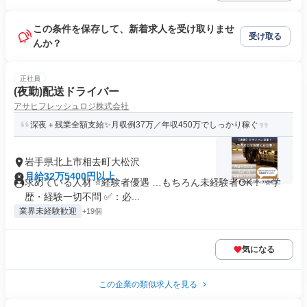
この条件を保存して、新着求人を受け取りませ
受け取る
んか？
正社員
(夜勤)配送ドライバー
アサヒフレッシュロジ株式会社
深夜＋残業全額支給✨月収例37万／年収450万でしっかり稼ぐ
岩手県北上市相去町大松沢
月給32万5400円以上
求めている人材 ⭐経験者優遇 …もちろん未経験者OK！ ⭐学
歴・経験一切不問 ✅：必...
業界未経験歓迎
+19個
気になる
この企業の類似求人を見る