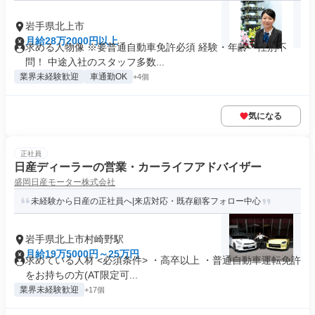
岩手県北上市
月給28万2000円以上
求める人物像 ※要普通自動車免許必須 経験・年齢・性別不
問！ 中途入社のスタッフ多数...
業界未経験歓迎
車通勤OK
+4個
気になる
正社員
日産ディーラーの営業・カーライフアドバイザー
盛岡日産モーター株式会社
未経験から日産の正社員へ|来店対応・既存顧客フォロー中心
岩手県北上市村崎野駅
月給19万5000円～25万円
求めている人材 <必須条件> ・高卒以上 ・普通自動車運転免許
をお持ちの方(AT限定可...
業界未経験歓迎
+17個