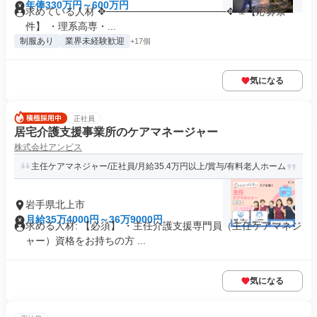
年俸330万円～600万円
求めている人材 ✥─────────────────✥ ✬【応募条
件】 ・理系高専・...
制服あり
業界未経験歓迎
+17個
気になる
正社員
居宅介護支援事業所のケアマネージャー
株式会社アンビス
主任ケアマネジャー/正社員/月給35.4万円以上/賞与/有料老人ホーム
岩手県北上市
月給35万4000円～36万9000円
求める人材: 【必須】 ・主任介護支援専門員（主任ケアマネジ
ャー）資格をお持ちの方 ...
気になる