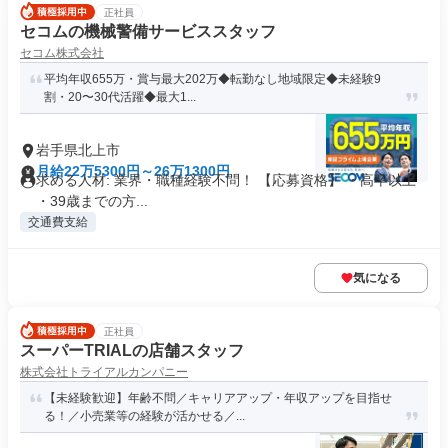
正社員
セコムの機械警備サービススタッフ
セコム株式会社
平均年収655万・賞与最大202万◆転勤なし地域限定◆未経験9
割・20〜30代活躍◆最大1...
岩手県北上市
月給22万5300円～26万1300円
求める人材: 業界・職種経験不問！ 【応募資格】 ・高卒以上
・39歳までの方...
交通費支給
気になる
正社員
スーパーTRIALの店舗スタッフ
株式会社トライアルカンパニー
【未経験歓迎】年齢不問／キャリアアップ・年収アップを目指せ
る！／小売業等の経験が活かせる／...