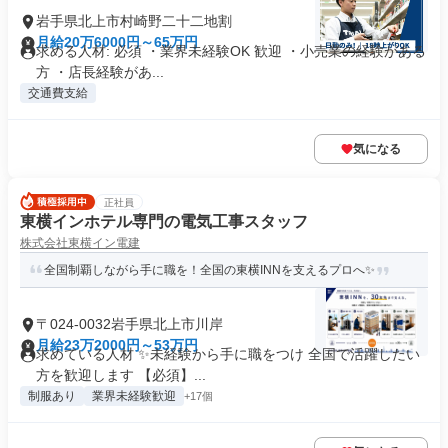
岩手県北上市村崎野二十二地割
月給20万6000円～65万円
求める人材: 必須 ・業界未経験OK 歓迎 ・小売業の経験がある
方 ・店長経験があ...
交通費支給
気になる
正社員
東横インホテル専門の電気工事スタッフ
株式会社東横イン電建
全国制覇しながら手に職を！全国の東横INNを支えるプロへ✨
〒024-0032岩手県北上市川岸
月給23万2000円～53万円
求めている人材 ✨未経験から手に職をつけ 全国で活躍したい
方を歓迎します 【必須】...
制服あり
業界未経験歓迎
+17個