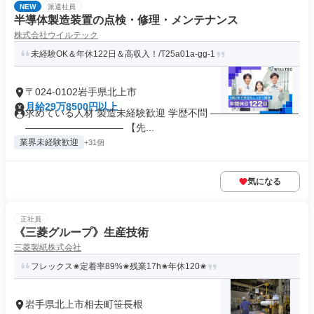
NEW
派遣社員
半導体製造装置の点検・修理・メンテナンス
株式会社ウイルテック
未経験OK＆年休122日＆高収入！/T25a01a-gg-1
〒024-0102岩手県北上市
月給29万8500円以上
求めている人材 製造未経験歓迎 学歴不問 ―――――――――
―――――――――― 【先...
業界未経験歓迎
+31個
気になる
正社員
《三菱グループ》生産技術
三菱製紙株式会社
フレックス✬​​​定着率89%✬​残業17h✬年休120✬​
岩手県北上市相去町笹長根