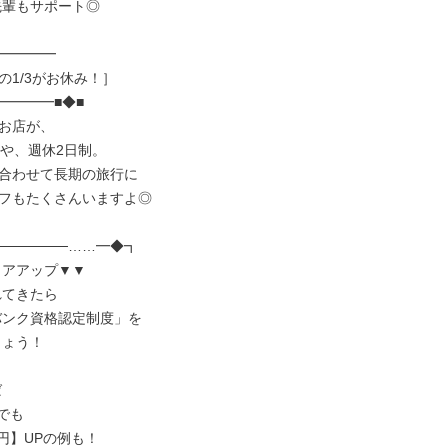
━━━━

1/3がお休み！］

━━━■◆■

お店が、

や、週休2日制。

合わせて長期の旅行に

フもたくさんいますよ◎

──────……━◆┓
