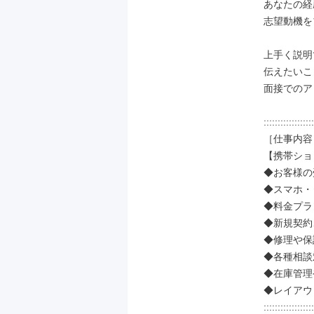
あなたの経
志望動機を
上手く説明
伝えたいこ
面接でのア
::::::::::::::::::
［仕事内容］
【携帯ショ
◆お客様の
◆スマホ・
◆料金プラ
◆新規契約
◆修理や保
◆各種相談
◆在庫管理
◆レイアウ
::::::::::::::::::