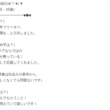
介(●'▽'●) ▼

━━━━━━━■◆■

？］

年フリーター。

職を…と入社しました。

め手は？］

リアならではの

が整っている！

して応援してくれました。

研修は社会人の基本から。

しくなくても問題ないです♪

は？］

んでもらうこと！

増えていて嬉しいです！
