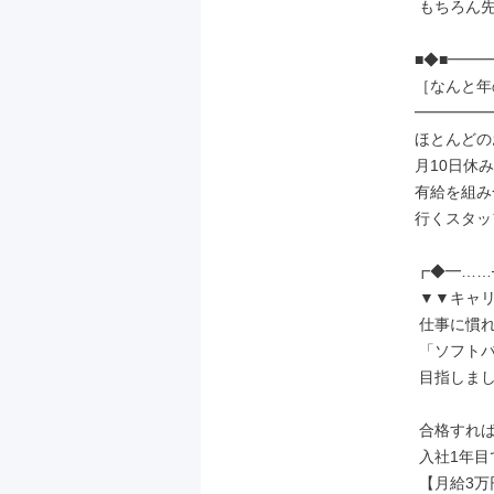
 もちろん先輩もサポート◎

■◆■━━━
［なんと年の
━━━━━━
ほとんどの
月10日休み
有給を組み
行くスタッ
┏◆━……─
 ▼▼キャリアアップ▼▼

 仕事に慣れてきたら

 「ソフトバンク資格認定制度」を

 目指しましょう！

 合格すれば

 入社1年目でも

 【月給3万円】UPの例も！
