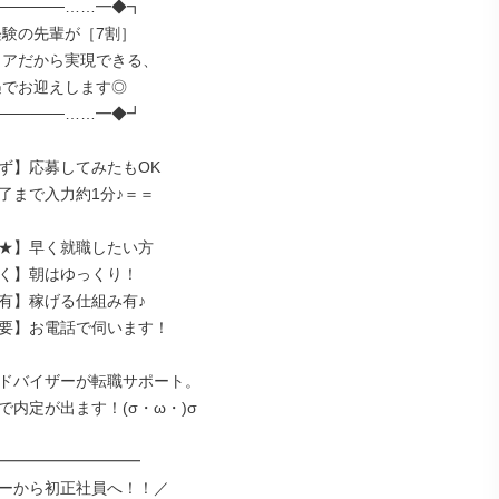
─────……━◆┓

─────……━◆┛

ず】応募してみたもOK

了まで入力約1分♪＝＝

★】早く就職したい方

く】朝はゆっくり！

有】稼げる仕組み有♪

要】お電話で伺います！

ドバイザーが転職サポート。

内定が出ます！(σ・ω・)σ

━━━━━━━━━━

ーから初正社員へ！！／
