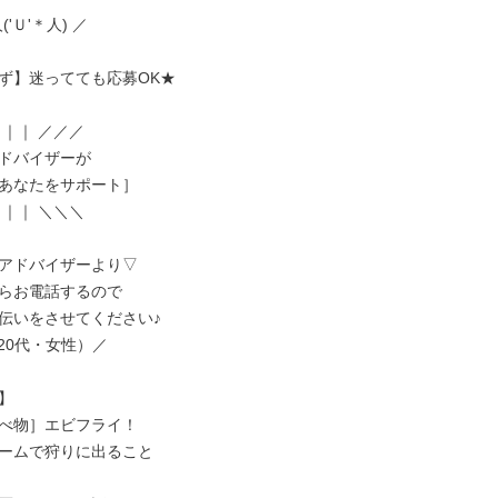
('Ｕ'＊人) ／

ず】迷ってても応募OK★

｜｜ ／／／

ドバイザーが

あなたをサポート］

｜｜ ＼＼＼

アドバイザーより▽

らお電話するので

伝いをさせてください♪

/（20代・女性）／



べ物］エビフライ！

ームで狩りに出ること
