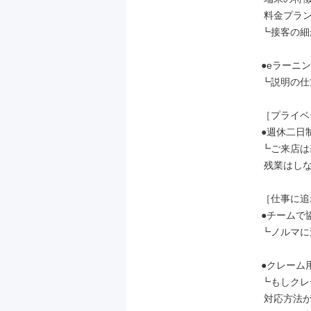
 料金プランなど

┗接客の細
●eラーニン
┗説明の仕
［プライベ
●週休二日
┗ご来店は
 残業はしないのが当たり前です。

［仕事に追
●チームで
┗ノルマに
●クレーム
┗もしクレ
 対応方法が明確だから安心♪
