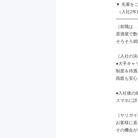
▼ 先輩をご紹
 （入社2年目・25歳）

━━━━━
［前職は…
居酒屋で数
そろそろ就
［入社の決
●大手キャ
制度＆待遇
両親も安心
●入社後の
スマホに詳
［ヤリガイ
お客様に喜
その機会が