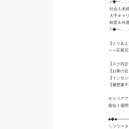
┏◆━……─
 社会人未経験の先輩が［7割］

 大手キャリアだから実現できる、

 制度＆待遇でお迎えします◎

┗◆━……─
【とりあえ
＝＝応募完
【スグ内定
【お家の近
【インセン
【履歴書不
キャリアア
最短１週間で
■◆■━━
＼フリータ