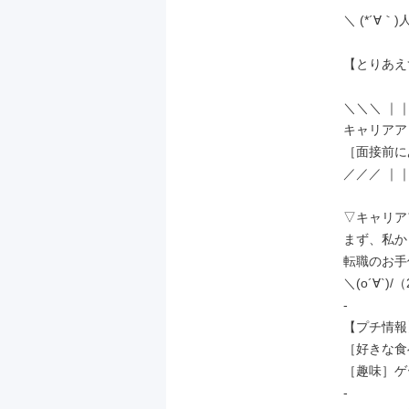
＼ (*´∀｀)人
【とりあえ
＼＼＼ ｜｜
キャリアア
［面接前に
／／／ ｜｜
▽キャリア
まず、私か
転職のお手
＼(o´∀`)
-

【プチ情報】
［好きな食
［趣味］ゲ
-
