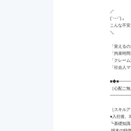
／

(´･-･`).｡

こんな不安
＼

「覚えるの
「拘束時間
「クレーム
「社会人マ
■◆■━━━
［心配ご無
━━━━━━
［スキルア
●入社後、3
┗基礎知識

 端末の特徴や機能
