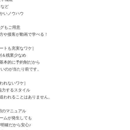
かいノウハウ

グもご用意

方や接客が動画で学べる！

ートも充実なワケ］

制＆残業少なめ

基本的に予約制だから

われないワケ］

協力するスタイル

追われることはありません。

用のマニュアル

ームが発生しても
