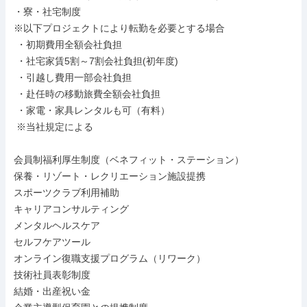
・寮・社宅制度

※以下プロジェクトにより転勤を必要とする場合

 ・初期費用全額会社負担

 ・社宅家賃5割～7割会社負担(初年度)

 ・引越し費用一部会社負担

 ・赴任時の移動旅費全額会社負担

 ・家電・家具レンタルも可（有料）

 ※当社規定による

会員制福利厚生制度（ベネフィット・ステーション）

保養・リゾート・レクリエーション施設提携

スポーツクラブ利用補助

キャリアコンサルティング

メンタルヘルスケア

セルフケアツール

オンライン復職支援プログラム（リワーク）

技術社員表彰制度

結婚・出産祝い金
