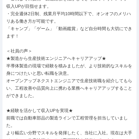
収入UPが目指せます。

・完全週休2日制、残業月平均10時間以下で、オンオフのメリハ
リある働き方が可能です。

「キャンプ」「ゲーム」「動画鑑賞」など自分時間も大切にでき
ます！

＜社員の声＞

★製造から生産技術エンジニアへキャリアアップ★

半導体製造の現場で経験を積みましたが、より技術的なスキルを
身につけたいと思い転職を決意。

オープンアップネクストエンジニアで生産技術職を紹介してもら
い、工程改善や品質向上に携わる業務へキャリアアップすること
ができました。

★経験を活かして収入UPを実現★

前職では自動車部品の製造ラインで工程管理を担当していまし
た。

より幅広い分野でスキルを発揮したく、当社に入社。現在は大手