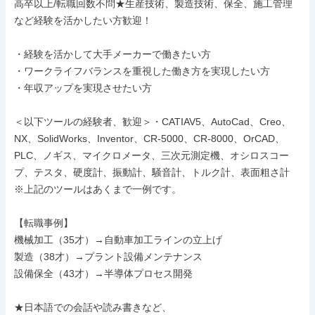
高卒以上/転職回数不問★生産技術、製造技術、保全、施工管理
など経験を活かしたい方歓迎！

・経験を活かして大手メーカーで働きたい方

・ワークライフバランスを重視した働き方を実現したい方

・年収アップを実現させたい方

＜以下ツールの経験者、歓迎＞・CATIAV5、AutoCad、Creo、
NX、SolidWorks、Inventor、CR-5000、CR-8000、OrCAD、
PLC、ノギス、マイクロメータ、三次元測定機、オシロスコー
プ、テスタ、硬度計、振動計、騒音計、トルク計、表面粗さ計

※上記のツールはあくまで一例です。

【転職事例】

機械加工（35才）→自動車加工ラインの立上げ

製造（38才）→プラント設備メンテナンス

設備保全（43才）→半導体プロセス開発

★日本語での会話や読み書きなど、
