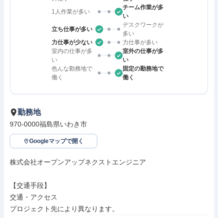
チーム作業が多
1人作業が多い
い
デスクワークが
立ち仕事が多い
多い
力仕事が少ない
力仕事が多い
室内の仕事が多
室外の仕事が多
い
い
色んな勤務地で
固定の勤務地で
働く
働く
勤務地
970-0000福島県いわき市
Googleマップで開く
株式会社オープンアップネクストエンジニア

【交通手段】

交通・アクセス

プロジェクト先により異なります。