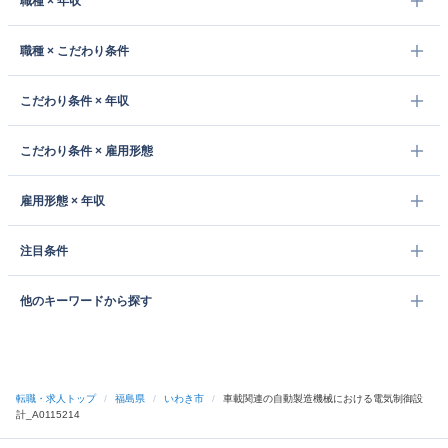
職種 × 年収
職種 × こだわり条件
こだわり条件 × 年収
こだわり条件 × 雇用形態
雇用形態 × 年収
注目条件
他のキーワードから探す
転職・求人トップ
/
福島県
/
いわき市
/
車載関連の自動製造機械における電気制御設
計_A0115214