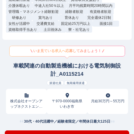
介護休暇あり
中途入社50％以上
月平均残業時間20時間以内
管理職・マネジメント経験歓迎
経験者歓迎
有資格者歓迎
研修あり
賞与あり
育休あり
完全週休2日制
女性が活躍中
交通費支給
固定給25万円以上
面接1回
資格取得手当あり
土日祝休み
寮・社宅あり
いま見ている求人へ応募してみましょう！
車載関連の自動製造機械における電気制御設
計_A0115214
派遣社員
無期雇用派遣
株式会社オープンア
〒970-0000福島県
月給30万円～55万円
ップネクストエンジ
いわき市
ニア
30代・40代活躍中／経験者限定／年間休日最大125日