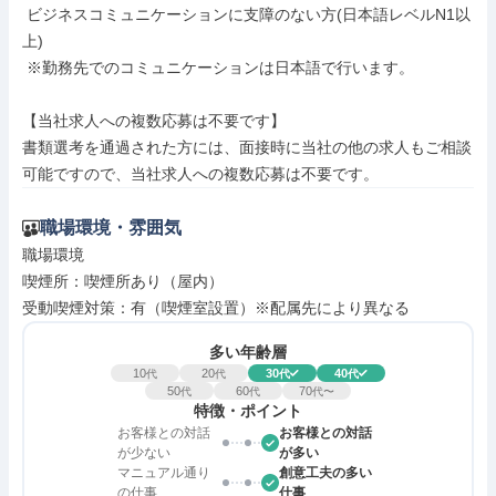
 ビジネスコミュニケーションに支障のない方(日本語レベルN1以
上)

 ※勤務先でのコミュニケーションは日本語で行います。

【当社求人への複数応募は不要です】

書類選考を通過された方には、面接時に当社の他の求人もご相談
可能ですので、当社求人への複数応募は不要です。
職場環境・雰囲気
職場環境

喫煙所：喫煙所あり（屋内）

受動喫煙対策：有（喫煙室設置）※配属先により異なる
多い年齢層
10
20
30
40
代
代
代
代
50
60
70
代
代
代〜
特徴・ポイント
お客様との対話
お客様との対話
が少ない
が多い
マニュアル通り
創意工夫の多い
の仕事
仕事