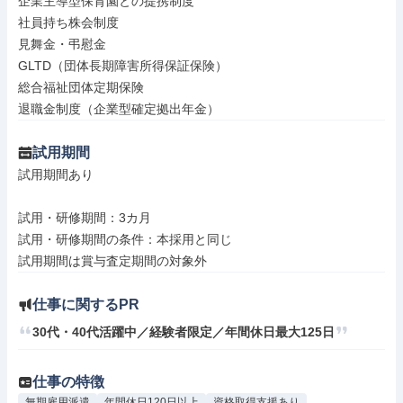
企業主導型保育園との提携制度

社員持ち株会制度

見舞金・弔慰金

GLTD（団体長期障害所得保証保険）

総合福祉団体定期保険

退職金制度（企業型確定拠出年金）
試用期間
試用期間あり

試用・研修期間：3カ月

試用・研修期間の条件：本採用と同じ

仕事に関するPR
30代・40代活躍中／経験者限定／年間休日最大125日
仕事の特徴
無期雇用派遣
年間休日120日以上
資格取得支援あり