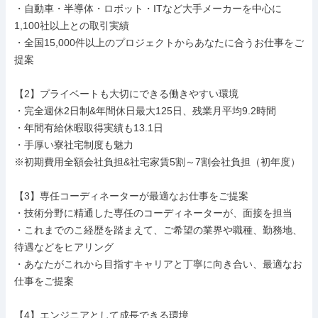
・自動車・半導体・ロボット・ITなど大手メーカーを中心に
1,100社以上との取引実績

・全国15,000件以上のプロジェクトからあなたに合うお仕事をご
提案

【2】プライベートも大切にできる働きやすい環境

・完全週休2日制&年間休日最大125日、残業月平均9.2時間

・年間有給休暇取得実績も13.1日

・手厚い寮社宅制度も魅力

※初期費用全額会社負担&社宅家賃5割～7割会社負担（初年度）

【3】専任コーディネーターが最適なお仕事をご提案

・技術分野に精通した専任のコーディネーターが、面接を担当

・これまでのこ経歴を踏まえて、ご希望の業界や職種、勤務地、
待遇などをヒアリング

・あなたがこれから目指すキャリアと丁寧に向き合い、最適なお
仕事をご提案

【4】エンジニアとして成長できる環境
