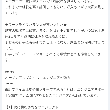
メーカーの生産技術チームで工程設計を担当しています。

これまでの経験を高く評価してもらい、収入も上がり大変満足し
ています。

★ワークライフバランスが整いました★

以前の職場では残業が多く、休日も不定期でしたが、今は完全週
休2日制で計画的に休みを取れるように。

子どもの行事にも参加できるようになり、家族との時間が増えま
した。

仕事とプライベートの両立ができる環境にとても感謝していま
す。

○●-●○

オープンアップネクストエンジニアの強み

○●-●○

東証プライム上場企業グループである当社は、エンジニアサポー
ト実績21年、全国7,300名ものエンジニアが活躍しています。

【1】次に挑む多彩なプロジェクト
