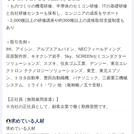
・ものづくりの機電研修、半導体のセミコン研修、ITの基礎研修
と自社研修センターも保有し、エンジニアの成長をサポート

・2,000種以上の研修講座や約300種以上の資格取得支援制度も
あり

＜取引先例＞

IHI、アイシン、アルプスアルパイン、NECフィールディング、
荏原製作所、キオクシア岩手、Sky、SCREENセミコンダクター
ソリューションズ、スズキ、住友ゴム工業、デンソー、東京エレ
クトロン テクノロジーソリューションズ、東芝、東北エプソ
ン、トヨタ自動車、豊田自動織機、パナソニック、三菱重工機械
システム、ミライト・ワン 他 （敬称略／五十音順）

【正社員（無期雇用派遣）】

※当社の正社員として、顧客企業で働く勤務形態です。
求めている人材
求めている人材
