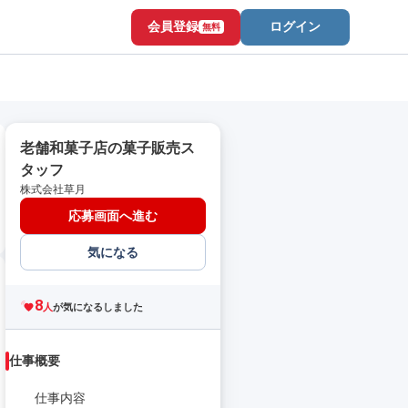
会員登録
ログイン
無料
老舗和菓子店の菓子販売ス
タッフ
株式会社草月
応募画面へ進む
気になる
8
人
が気になるしました
仕事概要
仕事内容