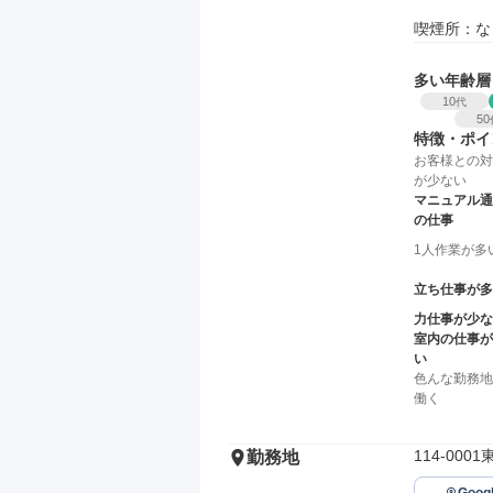
喫煙所：な
多い年齢層
10
代
50
特徴・ポイ
お客様との対
が少ない
マニュアル通
の仕事
1人作業が多
立ち仕事が多
力仕事が少な
室内の仕事が
い
色んな勤務地
働く
114-00
勤務地