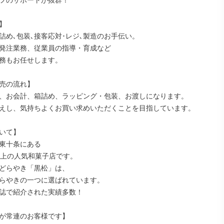
フのサポートが抜群！



詰め､包装､接客応対･レジ､製造のお手伝い。

発注業務、従業員の指導・育成など

務もお任せします。

売の流れ】

、お会計、箱詰め、ラッピング・包装、お渡しになります。

えし、気持ちよくお買い求めいただくことを目指しています。

いて】

東十条にある

以上の人気和菓子店です。

どらやき「黒松」は、

らやきの一つに選ばれています。

誌で紹介された実績多数！

が常連のお客様です】
