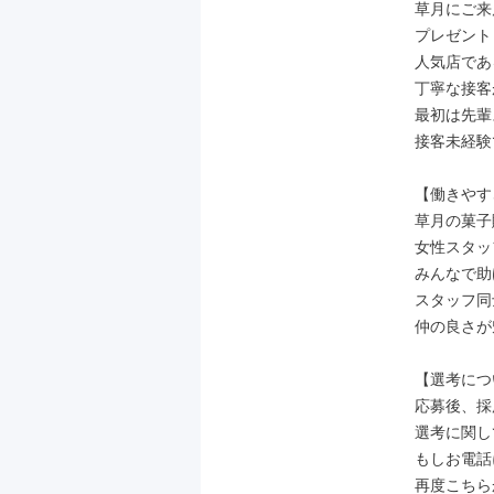
草月にご来
プレゼント
人気店であ
丁寧な接客
最初は先輩
接客未経験
【働きやす
草月の菓子販
女性スタッ
みんなで助
スタッフ同
仲の良さが
【選考につ
応募後、採用
選考に関し
もしお電話
再度こちら