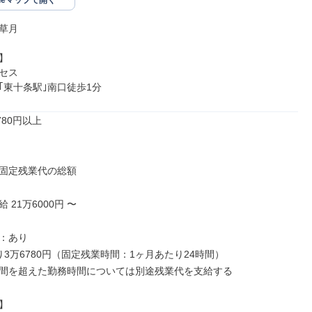
gleマップで開く
草月



セス

｢東十条駅｣南口徒歩1分
80円以上

固定残業代の総額

21万6000円 〜

：あり

3万6780円（固定残業時間：1ヶ月あたり24時間）

間を超えた勤務時間については別途残業代を支給する


