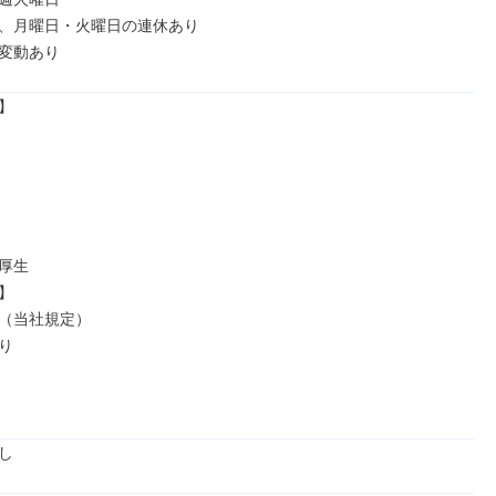
、月曜日・火曜日の連休あり

変動あり


厚生



（当社規定）



し