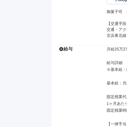
Goo
御菓子司　
【交通手段】
交通・アク
京浜東北線
給与
月給25万27
給与詳細

※基本給・
基本給：月給 
固定残業代
1ヶ月あたり
固定残業時
【一律手当】