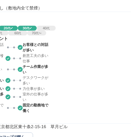
し（敷地内全て禁煙）
20
30
40
代
代
代
60
70
代
代
代〜
ント
話
お客様との対話
が多い
り
創意工夫の多い
仕事
チーム作業が多
い
い
デスクワークが
い
多い
い
力仕事が多い
多
室外の仕事が多
い
で
固定の勤務地で
働く
01東京都北区東十条2-15-16　草月ビル