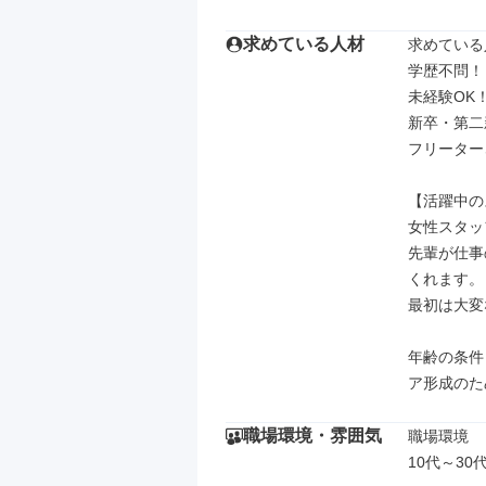
求めている人材
求めている
学歴不問！

未経験OK！
新卒・第二
フリーター
【活躍中の
女性スタッ
先輩が仕事
くれます。

最初は大変
年齢の条件
ア形成のた
職場環境・雰囲気
職場環境

10代～3