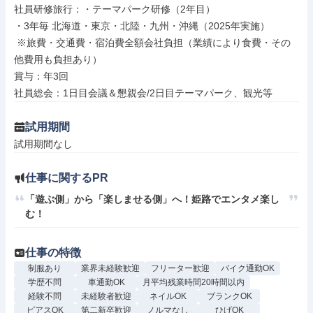
社員研修旅行：・テーマパーク研修（2年目）

・3年毎 北海道・東京・北陸・九州・沖縄（2025年実施）

 ※旅費・交通費・宿泊費全額会社負担（業績により食費・その
他費用も負担あり）

賞与：年3回

社員総会：1日目会議＆懇親会/2日目テーマパーク、観光等
試用期間
試用期間なし
仕事に関するPR
「遊ぶ側」から「楽しませる側」へ！姫路でエンタメ楽し
む！
仕事の特徴
制服あり
業界未経験歓迎
フリーター歓迎
バイク通勤OK
学歴不問
車通勤OK
月平均残業時間20時間以内
経験不問
未経験者歓迎
ネイルOK
ブランクOK
ピアスOK
第二新卒歓迎
ノルマなし
ひげOK