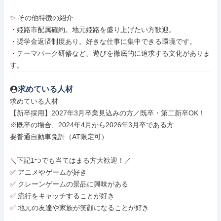
✨ その他特徴の紹介

・姫路市配属確約。地元姫路を盛り上げたい方歓迎。

・奨学金返済制度あり。好きな仕事に集中できる環境です。

・テーマパーク研修など、遊びを徹底的に追求する文化がありま
す。
求めている人材
求めている人材

【新卒採用】2027年3月卒業見込みの方／既卒・第二新卒OK！

※既卒の場合、2024年4月から2026年3月卒である方

要普通自動車免許（AT限定可）

＼下記1つでも当てはまる方大歓迎！／

✅ アニメやゲームが好き

✅ クレーンゲームの景品に興味がある

✅ 流行をキャッチすることが好き

✅ 地元の友達や家族が笑顔になることが好き
