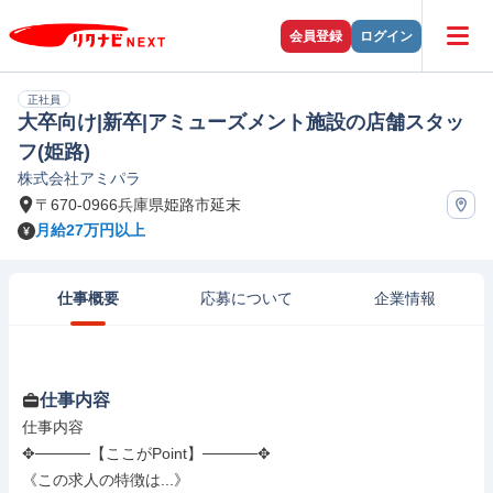
会員登録
ログイン
正社員
大卒向け|新卒|アミューズメント施設の店舗スタッ
フ(姫路)
株式会社アミパラ
〒670-0966兵庫県姫路市延末
月給27万円以上
仕事概要
応募について
企業情報
仕事内容
仕事内容

✥─────【ここがPoint】─────✥

《この求人の特徴は...》
