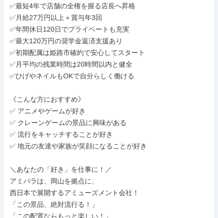
✅最短4年で店舗の全権を握る店長へ昇格

✅月給27万円以上＋賞与年3回

✅年間休日120日でプライベートも充実

✅最大120万円の奨学金返済支援あり

✅初期配属は姫路市確約で安心してスタート

✅月平均の残業時間は20時間以内と健全

✅ひげやネイルもOKで自分らしく働ける

《こんな方におすすめ》

✅ アニメやゲームが好き

✅ クレーンゲームの景品に興味がある

✅ 流行をキャッチすることが好き

✅ 地元の友達や家族が笑顔になることが好き

＼あなたの「好き」を仕事に！／

アミパラは、岡山を拠点に、

西日本で展開するアミューズメント会社！

「この景品、絶対流行る！」

「この配置ならもっと楽しい！」
