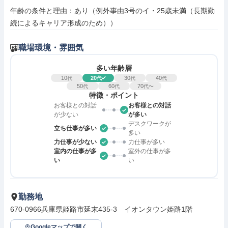
年齢の条件と理由：あり（例外事由3号のイ・25歳未満（長期勤
続によるキャリア形成のため））
職場環境・雰囲気
多い年齢層
10
20
30
40
代
代
代
代
50
60
70
代
代
代〜
特徴・ポイント
お客様との対話
お客様との対話
が少ない
が多い
デスクワークが
立ち仕事が多い
多い
力仕事が少ない
力仕事が多い
室内の仕事が多
室外の仕事が多
い
い
勤務地
670-0966兵庫県姫路市延末435-3　イオンタウン姫路1階
Googleマップで開く