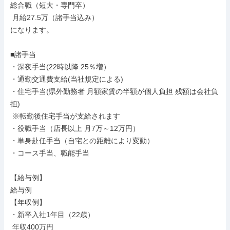
総合職（短大・専門卒）

 月給27.5万（諸手当込み）

になります。

■諸手当

・深夜手当(22時以降 25％増）

・通勤交通費支給(当社規定による)

・住宅手当(県外勤務者 月額家賃の半額が個人負担 残額は会社負
担)

 ※転勤後住宅手当が支給されます

・役職手当（店長以上 月7万～12万円）

・単身赴任手当（自宅との距離により変動）

・コース手当、職能手当

【給与例】

給与例

【年収例】

・新卒入社1年目（22歳）

 年収400万円
