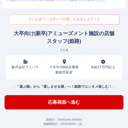
いま見ている求人へ応募してみましょう！
大卒向け|新卒|アミューズメント施設の店舗
スタッフ(姫路)
正社員
株式会社アミパラ
〒670-0966兵庫県
月給27万円以上
姫路市延末
「遊ぶ側」から「楽しませる側」へ！姫路でエンタメ楽しむ！
応募画面へ進む
原稿ID：
258d3af4c46856f1
掲載開始日：
2026/06/05（金）