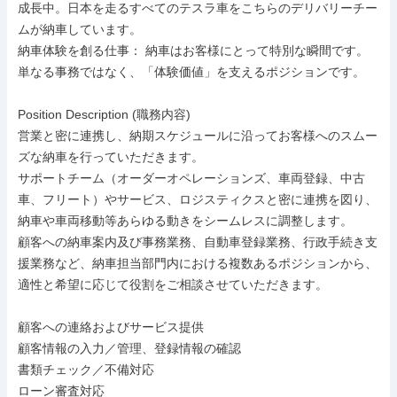
成長中。日本を走るすべてのテスラ車をこちらのデリバリーチー
ムが納車しています。

納車体験を創る仕事： 納車はお客様にとって特別な瞬間です。
単なる事務ではなく、「体験価値」を支えるポジションです。

Position Description (職務内容)

営業と密に連携し、納期スケジュールに沿ってお客様へのスムー
ズな納車を行っていただきます。

サポートチーム（オーダーオペレーションズ、車両登録、中古
車、フリート）やサービス、ロジスティクスと密に連携を図り、
納車や車両移動等あらゆる動きをシームレスに調整します。

顧客への納車案内及び事務業務、自動車登録業務、行政手続き支
援業務など、納車担当部門内における複数あるポジションから、
適性と希望に応じて役割をご相談させていただきます。

顧客への連絡およびサービス提供

顧客情報の入力／管理、登録情報の確認

書類チェック／不備対応

ローン審査対応
