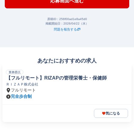
応募画面へ進む
原稿ID：
256f00ad1e8a45d0
掲載開始日：
2026/04/22（水）
問題を報告する
あなたにおすすめの求人
業務委託
【フルリモート】RIZAPの管理栄養士・保健師
ＲＩＺＡＰ株式会社
フルリモート
完全歩合制
気になる