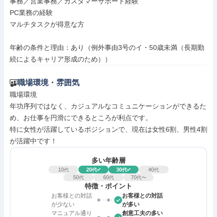
事務／営業事務／カスタマーサポート経験

PC業務の経験

マルチタスクが得意な方

年齢の条件と理由：あり（例外事由3号のイ・50歳未満（長期勤
続によるキャリア形成のため））
職場環境・雰囲気
職場環境

年功序列ではなく、カジュアルなコミュニケーションができるた
め、お仕事を円滑にできるところが利点です。

特に女性が活躍しているポジションで、現在は女性6割、男性4割
が活躍中です！
多い年齢層
10
20
30
40
代
代
代
代
50
60
70
代
代
代〜
特徴・ポイント
お客様との対話
お客様との対話
が少ない
が多い
マニュアル通り
創意工夫の多い