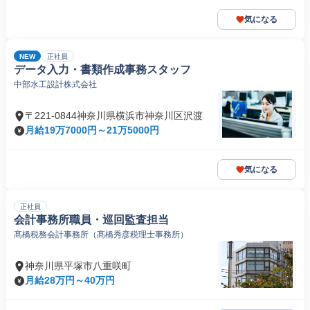
気になる
NEW
正社員
データ入力・書類作成事務スタッフ
中部水工設計株式会社
〒221-0844神奈川県横浜市神奈川区沢渡
月給19万7000円～21万5000円
気になる
正社員
会計事務所職員・巡回監査担当
髙橋税務会計事務所（髙橋秀彦税理士事務所）
神奈川県平塚市八重咲町
月給28万円～40万円