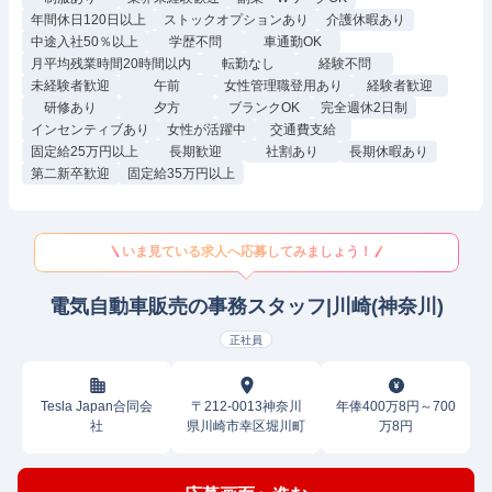
年間休日120日以上
ストックオプションあり
介護休暇あり
中途入社50％以上
学歴不問
車通勤OK
月平均残業時間20時間以内
転勤なし
経験不問
未経験者歓迎
午前
女性管理職登用あり
経験者歓迎
研修あり
夕方
ブランクOK
完全週休2日制
インセンティブあり
女性が活躍中
交通費支給
固定給25万円以上
長期歓迎
社割あり
長期休暇あり
第二新卒歓迎
固定給35万円以上
いま見ている求人へ応募してみましょう！
電気自動車販売の事務スタッフ|川崎(神奈川)
正社員
Tesla Japan合同会
〒212-0013神奈川
年俸400万8円～700
社
県川崎市幸区堀川町
万8円