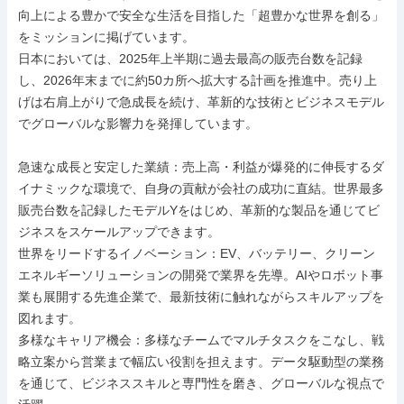
向上による豊かで安全な生活を目指した「超豊かな世界を創る」
をミッションに掲げています。

日本においては、2025年上半期に過去最高の販売台数を記録
し、2026年末までに約50カ所へ拡大する計画を推進中。売り上
げは右肩上がりで急成長を続け、革新的な技術とビジネスモデル
でグローバルな影響力を発揮しています。

急速な成長と安定した業績：売上高・利益が爆発的に伸長するダ
イナミックな環境で、自身の貢献が会社の成功に直結。世界最多
販売台数を記録したモデルYをはじめ、革新的な製品を通じてビ
ジネスをスケールアップできます。

世界をリードするイノベーション：EV、バッテリー、クリーン
エネルギーソリューションの開発で業界を先導。AIやロボット事
業も展開する先進企業で、最新技術に触れながらスキルアップを
図れます。

多様なキャリア機会：多様なチームでマルチタスクをこなし、戦
略立案から営業まで幅広い役割を担えます。データ駆動型の業務
を通じて、ビジネススキルと専門性を磨き、グローバルな視点で