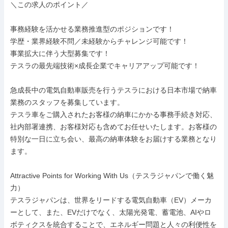
＼この求人のポイント／

事務経験を活かせる業務推進型のポジションです！

学歴・業界経験不問／未経験からチャレンジ可能です！

事業拡大に伴う大型募集です！

テスラの最先端技術×成長企業でキャリアアップ可能です！

急成長中の電気自動車販売を行うテスラにおける日本市場で納車
業務のスタッフを募集しています。

テスラ車をご購入されたお客様の納車にかかる事務手続き対応、
社内部署連携、お客様対応も含めてお任せいたします。お客様の
特別な一日に立ち会い、最高の納車体験をお届けする業務となり
ます。

Attractive Points for Working With Us（テスラジャパンで働く魅
力）

テスラジャパンは、世界をリードする電気自動車（EV）メーカ
ーとして、また、EVだけでなく、太陽光発電、蓄電池、AIやロ
ボティクスを統合することで、エネルギー問題と人々の利便性を