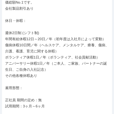
価総額No.1です。

会社製品割引あり

休日・休暇：

週休2日制 (シフト制)

年間有給休暇12日～20日／年（初年度は入社月によって変動）

傷病休暇10日間／年（ヘルスケア、メンタルケア、療養、傷病、
介護、看護、育児に関する休暇）

ボランティア休暇1日／年（ボランティア、社会貢献活動）

アニバーサリー休暇1日／年（ご本人、ご家族、パートナーの誕
生日、ご自身の入社記念）

その他各種休暇あり

雇用形態：

正社員 期間の定め：無

試用期間：3ヶ月～6ヶ月
