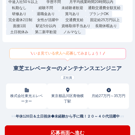
中途入社50％以上
学歴不問
月平均残業時間20時間以内
転勤なし
経験不問
未経験者歓迎
通勤交通費全額支給
研修あり
退職金あり
賞与あり
ブランクOK
完全週休2日制
女性が活躍中
交通費支給
固定給25万円以上
面接1回
駅近5分以内
資格取得手当あり
長期休暇あり
土日祝休み
第二新卒歓迎
ノルマなし
いま見ている求人へ応募してみましょう！
東芝エレベーターのメンテナンスエンジニア
正社員
株式会社東光エレベ
東京都品川区青物横
月給27万円～35万円
ーター
丁駅
年休120日＆土日祝休◆未経験から手に職！２０～４０代活躍中
応募画面へ進む