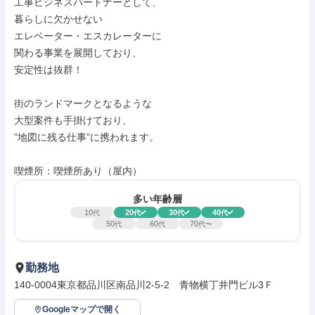
工事ビジネスパートナーとして、

暮らしに欠かせない

エレベーター・エスカレーターに

関わる事業を展開しており、

安定性は抜群！

街のランドマークとなるような

大型案件も手掛けており、

”地図に残る仕事”に携われます。

喫煙所：喫煙所あり（屋内）
多い年齢層
10
20
30
40
代
代
代
代
50
60
70
代
代
代〜
勤務地
140-0004東京都品川区南品川2-5-2　青物横丁井門ビル3Ｆ　
Googleマップで開く