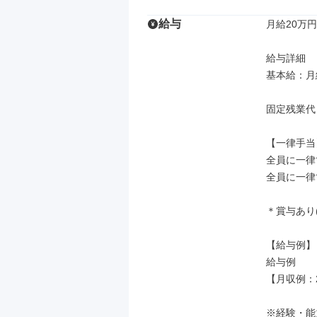
給与
月給20万円
給与詳細

基本給：月給
固定残業代
【一律手当】
全員に一律
全員に一律
＊賞与あり(
【給与例】

給与例

【月収例：2
※経験・能