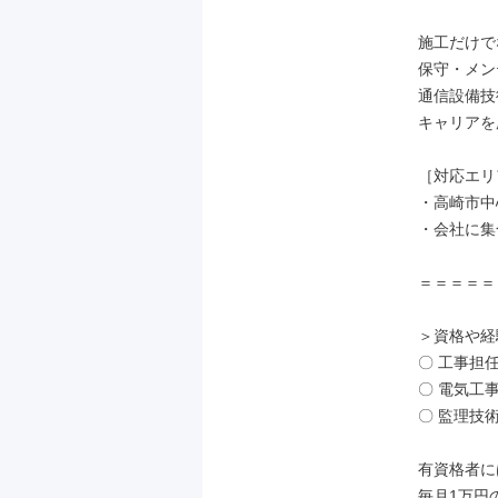
施工だけで
保守・メン
通信設備技
キャリアを
［対応エリ
・高崎市中
・会社に集
＝＝＝＝＝
＞資格や経
〇 工事担任
〇 電気工
〇 監理技術
有資格者に
毎月1万円