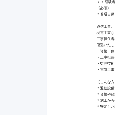
＜＜ 経験
《必須》

＊普通自動
通信工事、
弱電工事な
工事担任者
優遇いたし
（資格一例）
・工事担任
・監理技術者
・電気工事
【こんな方
＊通信設備
＊資格や経
＊施工から
＊安定した