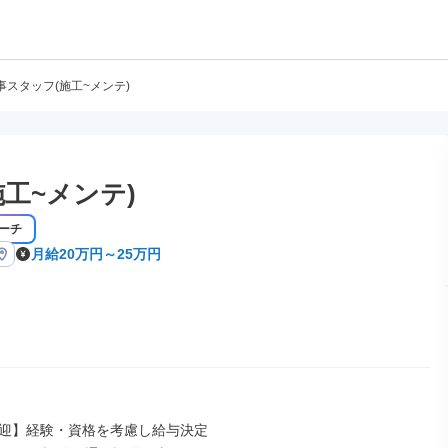
事スタッフ(施工~メンテ)
工~メンテ)
ーチ
月給20万円～25万円
迎】経験・資格を考慮し給与決定
