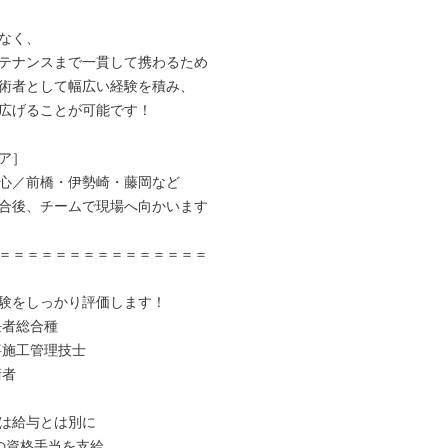
なく、

テナンスまで一貫して携わるため

術者として幅広い経験を積み、

広げることが可能です！

ア］

心／前橋・伊勢崎・藤岡など

合後、チームで現場へ向かいます

＝＝＝＝＝＝＝＝＝＝＝＝＝＝＝

験をしっかり評価します！

者総合種

事施工管理技士

者

は給与とは別に

の資格手当を支給。
