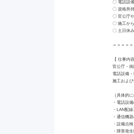
〇 電話設
〇 資格所
〇 官公庁
〇 施工か
〇 土日休み
＝＝＝＝＝
【 仕事内容 
官公庁・病
電話設備・
施工および
［具体的に
・電話設備
・LAN配線
・通信機器
・設備点検
・障害発生