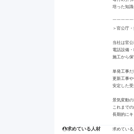
培った知識
￣￣￣￣￣
＞官公庁・
当社は官公
電話設備・
施工から保
単発工事だ
更新工事や
安定した受
景気変動の
これまでの
長期的にキ
求めている人材
求めている