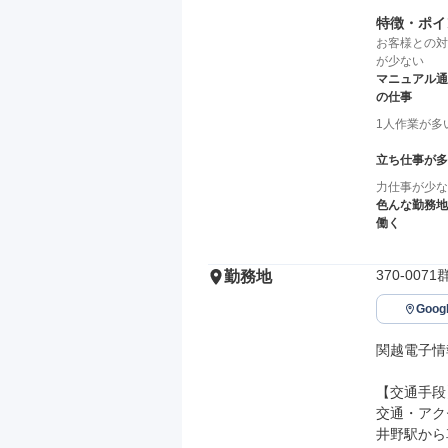
特徴・ポイ
お客様との対
が少ない
マニュアル通
の仕事
1人作業が多
立ち仕事が多
力仕事が少な
色んな勤務地
働く
370-00
勤務地
Goo
関越電子情
【交通手段】
交通・アク
井野駅から