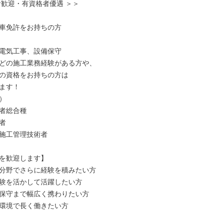
者歓迎・有資格者優遇 ＞＞

車免許をお持ちの方

電気工事、設備保守

どの施工業務経験がある方や、

の資格をお持ちの方は

ます！



者総合種



施工管理技術者

を歓迎します】

分野でさらに経験を積みたい方

験を活かして活躍したい方

保守まで幅広く携わりたい方

環境で長く働きたい方
