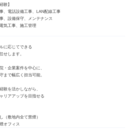
経験】

事、電話設備工事、LAN配線工事

事、設備保守、メンテナンス

電気工事、施工管理
ルに応じてできる

任せします。

院・企業案件を中心に、

守まで幅広く担当可能。

経験を活かしながら、

ャリアアップを目指せる

し（敷地内全て禁煙）

煙オフィス