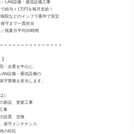
備・LAN設備・通信設備工事

持で給与＋1万円を毎月支給！

や病院などのインフラ案件で安定

ら保守まで一貫担当

／残業月平均20時間

＝＝＝＝＝＝＝＝＝＝＝＝＝＝＝

】

院・企業を中心に、

LAN設備・通信設備の

保守業務を担当します。

は］

の新設、更新工事

工事

の設置、交換

、保守メンテナンス

時の対応
