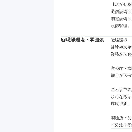
【活かせる
通信設備工
弱電設備工
設備管理、
職場環境・雰囲気
職場環境

経験やスキ
業務からお
官公庁・病
施工から保
これまでの
さらなるキ
環境です。

喫煙所：な
＊分煙・禁