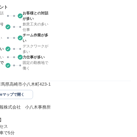
ント
話
お客様との対話
が多い
り
創意工夫の多い
仕事
チーム作業が多
い
い
デスクワークが
い
多い
い
力仕事が多い
で
固定の勤務地で
働く
71群馬県高崎市小八木町423-1
gleマップで開く
報株式会社　小八木事務所



セス

車で5分