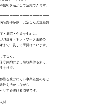
や技術を活かして活躍できます。

￣￣￣￣￣￣￣￣￣￣￣￣￣￣￣

病院案件多数｜安定した受注基盤

庁・病院・企業を中心に、

LAN設備・ネットワーク設備の

守まで一貫して手掛けています。

けでなく、

保守契約による継続案件も多く、

注を維持。

影響を受けにくい事業基盤のもと

経験を活かしながら

ャリアを築ける環境です。
人材
