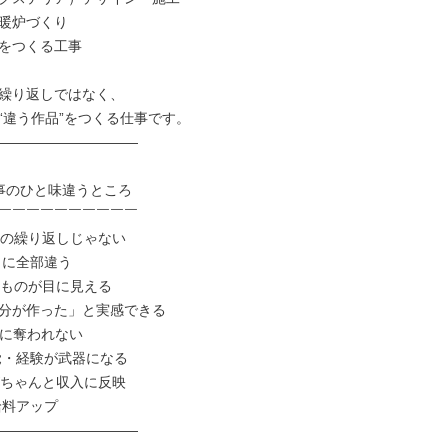
暖炉づくり

をつくる工事

繰り返しではなく、

“違う作品”をつくる仕事です。

――――――――――

事のひと味違うところ

￣￣￣￣￣￣￣￣￣￣

業の繰り返しじゃない

に全部違う

たものが目に見える

分が作った」と実感できる

械に奪われない

覚・経験が武器になる

がちゃんと収入に反映

料アップ

――――――――――
