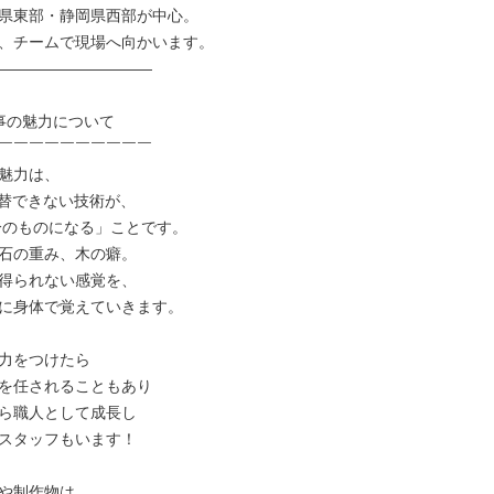
県東部・静岡県西部が中心。

、チームで現場へ向かいます。

――――――――――

事の魅力について

￣￣￣￣￣￣￣￣￣￣

魅力は、

代替できない技術が、

石の重み、木の癖。

得られない感覚を、

に身体で覚えていきます。

力をつけたら

を任されることもあり

ら職人として成長し

スタッフもいます！

や制作物は
