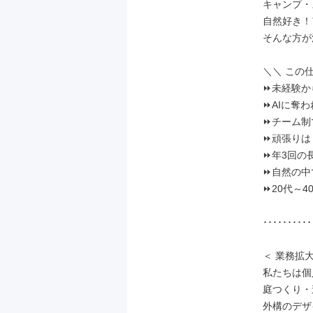
キャンプ・
自然好き！
そんな方が
＼＼ この仕
⏩未経験か
⏩AIに奪われ
⏩チーム制
⏩頑張りは 
⏩年3回の
⏩自然の中
⏩20代～4
･･････････
＜ 業務拡大
私たちは個
庭つくり・
外構のデザ