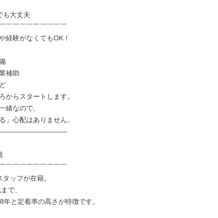
でも大丈夫

￣￣￣￣￣￣￣￣￣￣

や経験がなくてもOK！



業補助



ろからスタートします。

一緒なので、

る」心配はありません。

――――――――――



￣￣￣￣￣￣￣￣￣￣

スタッフが在籍。

代まで、

18年と定着率の高さが特徴です。
