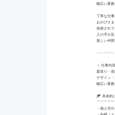
幅広い業務
丁寧な仕事
おかげさま
依頼されて
人の手が足
新しい仲間
･･････････
＜ 仕事内容 
庭造り・造
デザイン・
幅広い業務
|◤ 具体的に
￣￣￣￣￣
・個人宅や
・外構（エ