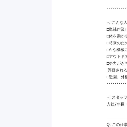
･･････････
＜ こんな人
□単純作業
□体を動か
□将来のた
□AIや機
□アウトド
□努力がきち
 評価される環境で働きたい

□造園、外
･･････････
＜ スタッフ
入社7年目・
―――――
Q. この仕