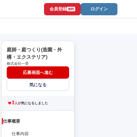
会員登録
ログイン
無料
庭師・庭つくり(造園・外
構・エクステリア)
株式会社一景
応募画面へ進む
気になる
3
人
が気になるしました
仕事概要
仕事内容