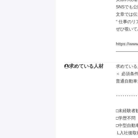
SNSでも
文章では伝
“ 仕事のリア
ぜひ覗いて
https://ww
―――――
求めている人材
求めている
＜ 必須条件 
普通自動車
･･････････
□未経験者歓
□学歴不問

□中型自動
 L入社後取得も歓迎◎資格取得支援あり（規定あり）
