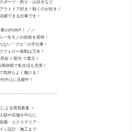
スポーツ・釣り・山歩きなど

アウトドア好き！動くのが好き！

活躍できる仕事です！

事のPOINT！ ／／

ら一生モノの技術を習得！

ない “ プロ ” の手仕事！

でフォロー体制は万全！

昇給 × 賞与 で還元！

長期休暇で私生活も充実！

で気持ちよく働ける！

0代中心に活躍中！

････････････････････････････

による増員募集 ＞

人邸や店舗を中心に

造園・エクステリア・

イン設計・施工まで
