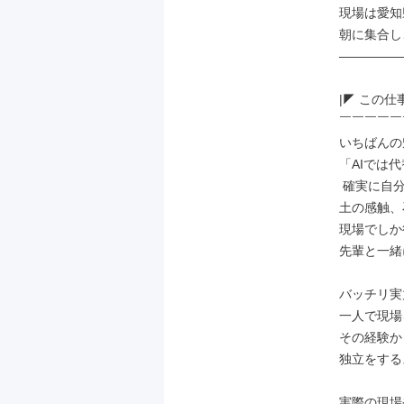
現場は愛知
朝に集合し
―――――
|◤ この仕
￣￣￣￣￣
いちばんの
「AIでは
 確実に自分のものになる」ことです。

土の感触、
現場でしか
先輩と一緒
バッチリ実
一人で現場
その経験か
独立をする
実際の現場