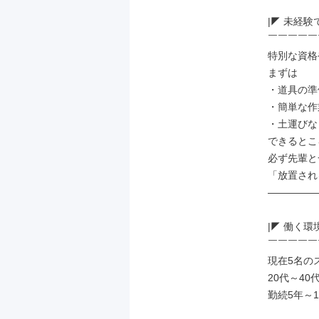
|◤ 未経験
￣￣￣￣￣
特別な資格
まずは

・道具の準備
・簡単な作
・土運びなど
できるとこ
必ず先輩と
「放置され
―――――
|◤ 働く環境
￣￣￣￣￣
現在5名の
20代～40
勤続5年～