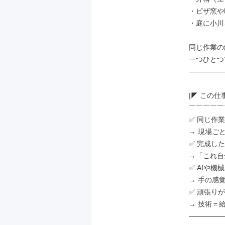
・ピザ窯や
・庭に小川
同じ作業の
一つひとつ
―――――
|◤ この仕
￣￣￣￣￣
✅ 同じ作
→ 現場ごと
✅ 完成し
→「これ自
✅ AIや機
→ 手の感
✅ 頑張り
→ 技術＝給
―――――