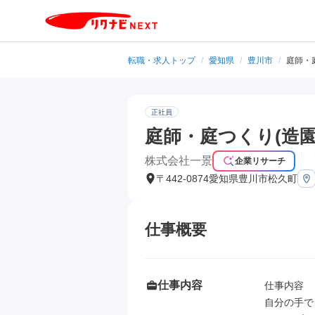
転職・求人トップ
/
愛知県
/
豊川市
/
庭師・
正社員
庭師・庭つくり(造
株式会社一景
企業リサーチ
〒442-0874愛知県豊川市松久町
仕事概要
仕事内容
仕事内容

自分の手で