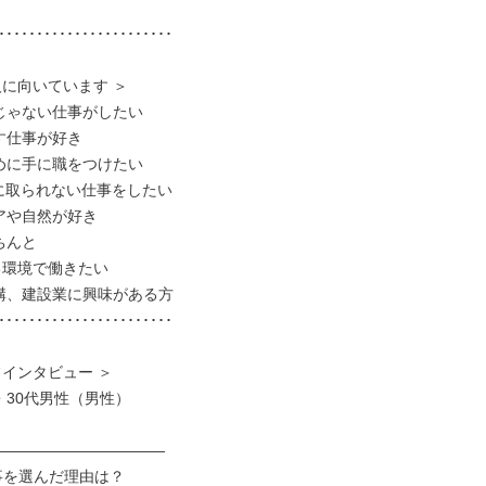
･･･････････････････････

に向いています ＞

じゃない仕事がしたい

す仕事が好き

めに手に職をつけたい

械に取られない仕事をしたい

アや自然が好き

んと

構、建設業に興味がある方

･･･････････････････････

インタビュー ＞

30代男性（男性）

―――――――――――

事を選んだ理由は？
