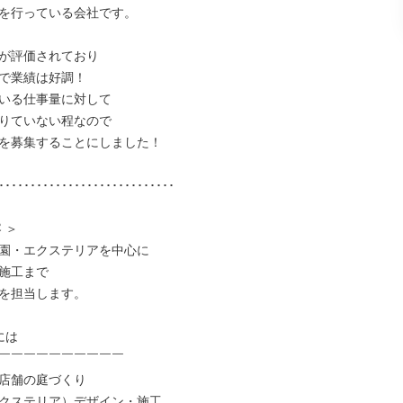
を行っている会社です。

が評価されており

で業績は好調！

いる仕事量に対して

りていない程なので

を募集することにしました！

････････････････････････････

＞

園・エクステリアを中心に

施工まで

を担当します。

は

￣￣￣￣￣￣￣￣￣￣

店舗の庭づくり

クステリア）デザイン・施工
