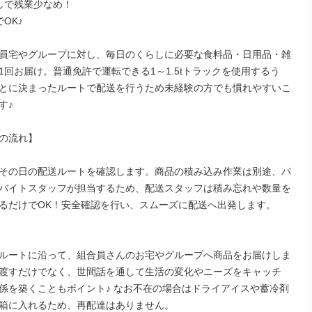
しで残業少なめ！

OK♪

員宅やグループに対し、毎日のくらしに必要な食料品・日用品・雑
1回お届け。普通免許で運転できる1～1.5tトラックを使用するう
とに決まったルートで配送を行うため未経験の方でも慣れやすいこ
♪

の流れ】

その日の配送ルートを確認します。商品の積み込み作業は別途、パ
バイトスタッフが担当するため、配送スタッフは積み忘れや数量を
るだけでOK！安全確認を行い、スムーズに配送へ出発します。

ルートに沿って、組合員さんのお宅やグループへ商品をお届けしま
渡すだけでなく、世間話を通して生活の変化やニーズをキャッチ
係を築くこともポイント♪ なお不在の場合はドライアイスや蓄冷剤
箱に入れるため、再配達はありません。
