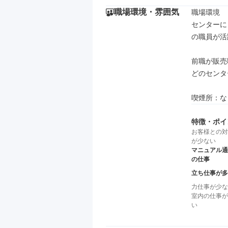
職場環境・雰囲気
職場環境

センターに
の職員が活
前職が販売
どのセンタ
喫煙所：な
特徴・ポイ
お客様との対
が少ない
マニュアル通
の仕事
立ち仕事が多
力仕事が少な
室内の仕事が
い