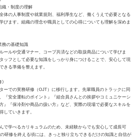
組織・制度の理解

全体の人事制度や就業規則、福利厚生など、働くうえで必要となる
学びます。組織の理念や職員としての心得についても理解を深めま
業務の基礎知識

ルールや交通マナー、コープ共済などの取扱商品について学びま
タッフとして必要な知識をしっかり身につけることで、安心して現
できる準備を整えます。

》

ターでの実務研修（OJT）に移行します。先輩職員のトラックに同
、『安全運転のポイント』『組合員さんとの挨拶やコミュニケーシ
方』『保冷剤や商品の扱い方』など、実際の現場で必要なスキルを
得していきます。

んで学べるカリキュラムのため、未経験からでも安心して成長可
間の研修を終える頃には、きっと独り立ちできるだけの知識と自信が