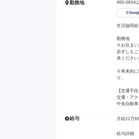
400-083
勤務地
Goo
生活協同組
勤務地

※お住まい
必ずしもご
承ください。
※将来的に
り。

【交通手段】
交通・アク
中央自動車
給与
月給21万68
給与詳細
