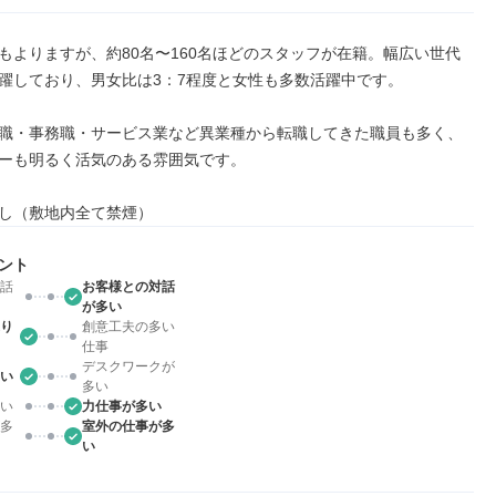
もよりますが、約80名〜160名ほどのスタッフが在籍。幅広い世代
躍しており、男女比は3：7程度と女性も多数活躍中です。

職・事務職・サービス業など異業種から転職してきた職員も多く、
ーも明るく活気のある雰囲気です。

し（敷地内全て禁煙）
ント
話
お客様との対話
が多い
り
創意工夫の多い
仕事
デスクワークが
い
多い
い
力仕事が多い
多
室外の仕事が多
い