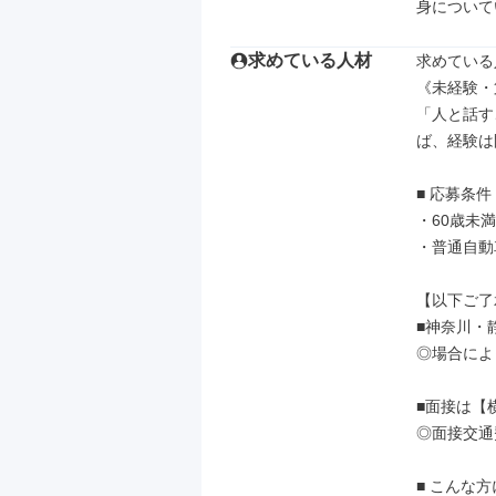
身について
求めている人材
求めている
《未経験・
「人と話す
ば、経験は
■ 応募条件

・60歳未
・普通自動
【以下ご了
■神奈川・
◎場合によ
■面接は【
◎面接交通
■ こんな方