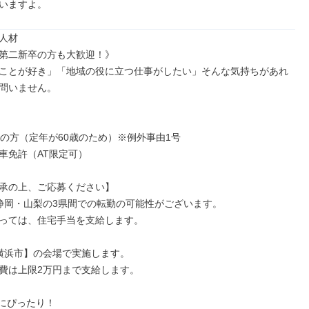
いますよ。
人材

第二新卒の方も大歓迎！》

ことが好き」「地域の役に立つ仕事がしたい」そんな気持ちがあれ
問いません。

満の方（定年が60歳のため）※例外事由1号

車免許（AT限定可）

承の上、ご応募ください】

静岡・山梨の3県間での転勤の可能性がございます。

っては、住宅手当を支給します。

横浜市】の会場で実施します。

費は上限2万円まで支給します。

にぴったり！
