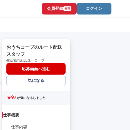
会員登録
ログイン
無料
おうちコープのルート配送
スタッフ
生活協同組合ユーコープ
応募画面へ進む
気になる
9
人
が気になるしました
仕事概要
仕事内容