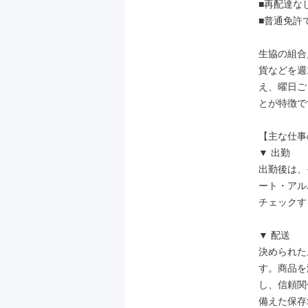
■再配達な
■普通免許で
生協の組合
貨などを週
え、曜日ご
とが特徴です
【主な仕事
▼ 出勤

出勤後は、
ート・アル
チェックす
▼ 配送

決められた
す。商品を
し、信頼関
備えた保存