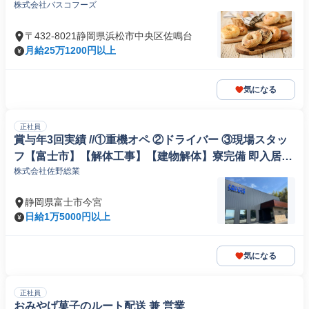
株式会社バスコフーズ
〒432-8021静岡県浜松市中央区佐鳴台
月給25万1200円以上
気になる
正社員
賞与年3回実績 //①重機オペ ②ドライバー ③現場スタッ
フ【富士市】【解体工事】【建物解体】寮完備 即入居可
株式会社佐野総業
資格手当あり
静岡県富士市今宮
日給1万5000円以上
気になる
正社員
おみやげ菓子のルート配送 兼 営業