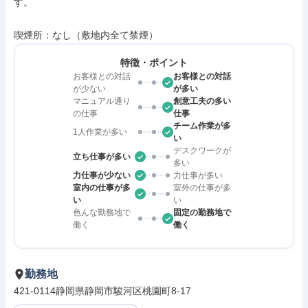
す。

喫煙所：なし（敷地内全て禁煙）
特徴・ポイント
お客様との対話
お客様との対話
が少ない
が多い
マニュアル通り
創意工夫の多い
の仕事
仕事
チーム作業が多
1人作業が多い
い
デスクワークが
立ち仕事が多い
多い
力仕事が少ない
力仕事が多い
室内の仕事が多
室外の仕事が多
い
い
色んな勤務地で
固定の勤務地で
働く
働く
勤務地
421-0114静岡県静岡市駿河区桃園町8-17