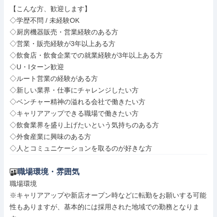
【こんな方、歓迎します】

◇学歴不問 / 未経験OK

◇厨房機器販売・営業経験のある方

◇営業・販売経験が3年以上ある方

◇飲食店・飲食企業での就業経験が3年以上ある方

◇U・Iターン歓迎

◇ルート営業の経験がある方

◇新しい業界・仕事にチャレンジしたい方

◇ベンチャー精神の溢れる会社で働きたい方

◇キャリアアップできる職場で働きたい方

◇飲食業界を盛り上げたいという気持ちのある方

◇外食産業に興味のある方

◇人とコミュニケーションを取るのが好きな方
職場環境・雰囲気
職場環境

※キャリアアップや新店オープン時などに転勤をお願いする可能
性もありますが、基本的には採用された地域での勤務となりま