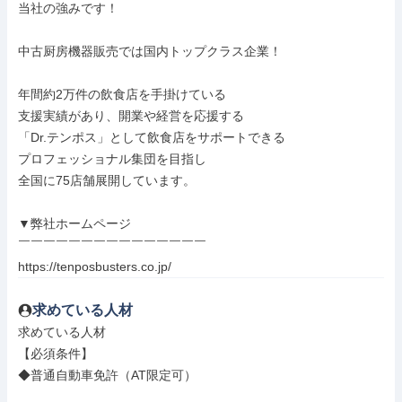
当社の強みです！

中古厨房機器販売では国内トップクラス企業！

年間約2万件の飲食店を手掛けている

支援実績があり、開業や経営を応援する

「Dr.テンポス」として飲食店をサポートできる

プロフェッショナル集団を目指し

全国に75店舗展開しています。

▼弊社ホームページ

￣￣￣￣￣￣￣￣￣￣￣￣￣￣￣

https://tenposbusters.co.jp/
求めている人材
求めている人材

【必須条件】

◆普通自動車免許（AT限定可）
