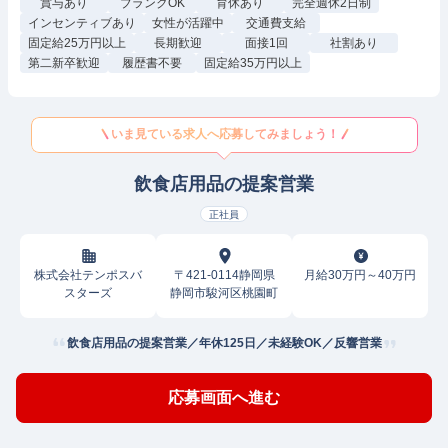
賞与あり
ブランクOK
育休あり
完全週休2日制
インセンティブあり
女性が活躍中
交通費支給
固定給25万円以上
長期歓迎
面接1回
社割あり
第二新卒歓迎
履歴書不要
固定給35万円以上
いま見ている求人へ応募してみましょう！
飲食店用品の提案営業
正社員
株式会社テンポスバ
〒421-0114静岡県
月給30万円～40万円
スターズ
静岡市駿河区桃園町
飲食店用品の提案営業／年休125日／未経験OK／反響営業
応募画面へ進む