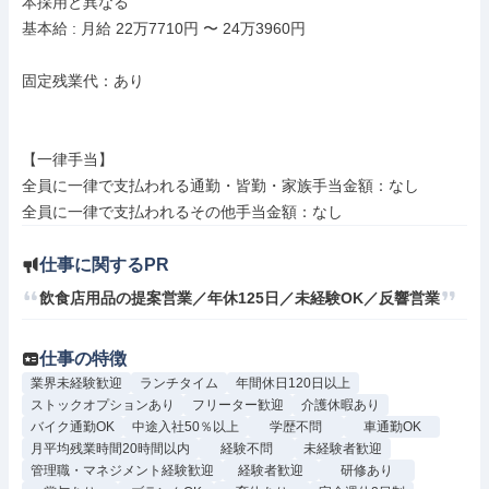
本採用と異なる

基本給 : 月給 22万7710円 〜 24万3960円

固定残業代：あり

【一律手当】

全員に一律で支払われる通勤・皆勤・家族手当金額：なし

仕事に関するPR
飲食店用品の提案営業／年休125日／未経験OK／反響営業
仕事の特徴
業界未経験歓迎
ランチタイム
年間休日120日以上
ストックオプションあり
フリーター歓迎
介護休暇あり
バイク通勤OK
中途入社50％以上
学歴不問
車通勤OK
月平均残業時間20時間以内
経験不問
未経験者歓迎
管理職・マネジメント経験歓迎
経験者歓迎
研修あり