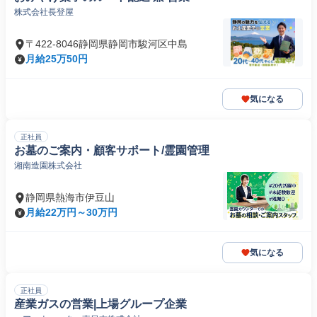
株式会社長登屋
〒422-8046静岡県静岡市駿河区中島
月給25万50円
気になる
正社員
お墓のご案内・顧客サポート/霊園管理
湘南造園株式会社
静岡県熱海市伊豆山
月給22万円～30万円
気になる
正社員
産業ガスの営業|上場グループ企業