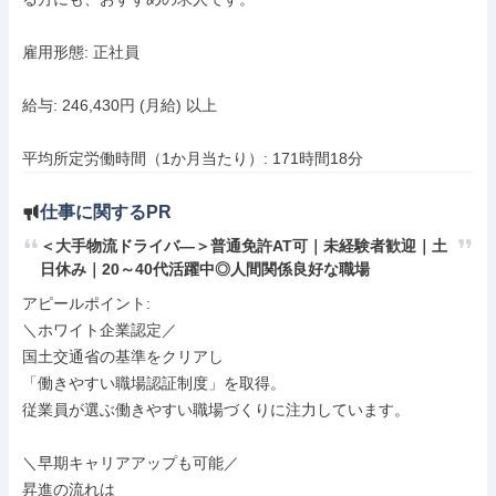
雇用形態: 正社員

給与: 246,430円 (月給) 以上

平均所定労働時間（1か月当たり）: 171時間18分
仕事に関するPR
＜大手物流ドライバ―＞普通免許AT可｜未経験者歓迎｜土
日休み｜20～40代活躍中◎人間関係良好な職場
アピールポイント: 

＼ホワイト企業認定／

国土交通省の基準をクリアし

「働きやすい職場認証制度」を取得。

従業員が選ぶ働きやすい職場づくりに注力しています。

＼早期キャリアアップも可能／

昇進の流れは
