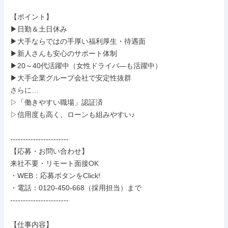
【ポイント】

▶日勤＆土日休み

▶大手ならではの手厚い福利厚生・待遇面

▶新人さんも安心のサポート体制

▶20～40代活躍中（女性ドライバ―も活躍中）

▶大手企業グループ会社で安定性抜群

さらに…

▷「働きやすい職場」認証済

▷信用度も高く、ローンも組みやすい♪

-----------------------

【応募・お問い合わせ】

来社不要・リモート面接OK

・WEB：応募ボタンをClick!

・電話：0120-450-668（採用担当）まで

-----------------------

【仕事内容】
