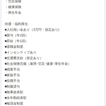
・労災保険

・健康保険

・厚生年金

待遇・福利厚生: 

■入社祝い金あり（3万円・規定あり)

■賞与（年2回）

■昇給（年1回）

■退職金制度

■インセンティブあり

■交通費支給（規定あり）

■社会保険完備（雇用･労災･健康･厚生年金）

■残業手当

■家族手当

■役職手当

■制服貸与

■無事故表彰

■永年勤続表彰

■報奨金制度
