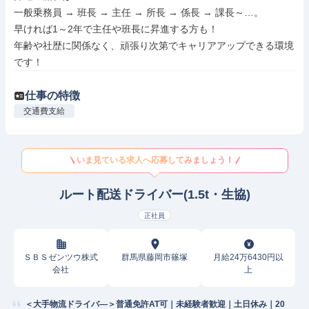
一般乗務員 → 班長 → 主任 → 所長 → 係長 → 課長～…。

早ければ1～2年で主任や班長に昇進する方も！

年齢や社歴に関係なく、頑張り次第でキャリアアップできる環境
です！
仕事の特徴
交通費支給
いま見ている求人へ応募してみましょう！
ルート配送ドライバー(1.5t・生協)
正社員
ＳＢＳゼンツウ株式
群馬県藤岡市篠塚
月給24万6430円以
会社
上
＜大手物流ドライバ―＞普通免許AT可｜未経験者歓迎｜土日休み｜20