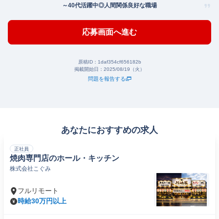
～40代活躍中◎人間関係良好な職場
応募画面へ進む
原稿ID：
1daf354cf656182b
掲載開始日：
2025/08/19（火）
問題を報告する
あなたにおすすめの求人
正社員
焼肉専門店のホール・キッチン
株式会社こぐみ
フルリモート
時給30万円以上