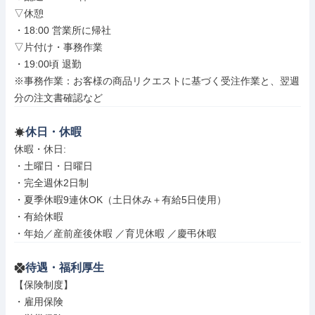
▽休憩

・18:00 営業所に帰社

▽片付け・事務作業

・19:00頃 退勤

※事務作業：お客様の商品リクエストに基づく受注作業と、翌週
分の注文書確認など
休日・休暇
休暇・休日: 

・土曜日・日曜日

・完全週休2日制

・夏季休暇9連休OK（土日休み＋有給5日使用）

・有給休暇

・年始／産前産後休暇 ／育児休暇 ／慶弔休暇
待遇・福利厚生
【保険制度】

・雇用保険
