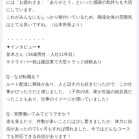
には「お疲れさま」「ありがとう」といった感謝の気持ちを大切
にしています。

これがみんなにもしっかり根付いているため、職場全体の雰囲気
はとても良いですね。（山本所長より）

・・・・・・・・・

▼インタビュー▼

並木さん（34歳男性・入社11年目）

※ドライバー前は建設業で大型トラック経験あり

Q：なぜ転職を？

ルート配送に興味があり、人と話すのも好きだったので、この仕
事がぴったりだと感じました。（子供の頃、家が生協の組合員だ
ったこともあり、仕事のイメージが湧いていました）

Q：実際働いてみてどうですか？

道を覚えたり、件数が多いことには少し驚きましたが、体力に自
信があったので1ヶ月もすれば慣れました。今ではどんなコース
でも対応できる自信があります！
