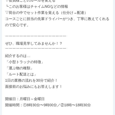
▽会員様ごとのルールを覚える

┗このお客様はチャイムNGなどの情報

▽荷台の中でセット作業を覚える（仕分け→配達）

コースごとに担当の先輩ドライバーがつき、丁寧に教えてくれる
ので安心です。

￣￣￣￣￣￣￣￣￣￣￣￣￣￣￣￣￣

ぜひ、職場見学してみませんか！？

￣￣￣￣￣￣￣￣￣￣￣￣￣￣￣￣￣

紹介するのは…

「小型トラックの特徴」

「運ぶ物の種類」

「ルート配送とは」

1日の業務の流れを30分で紹介！

面接前のお悩みにもお答えします！

開催日：月曜日～金曜日

開催時間：①8時30分〜9時00分／②18時〜18時30分
