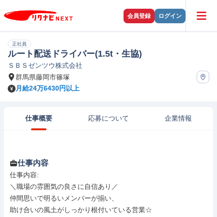
会員登録
ログイン
正社員
ルート配送ドライバー(1.5t・生協)
ＳＢＳゼンツウ株式会社
群馬県藤岡市篠塚
月給24万6430円以上
仕事概要
応募について
企業情報
仕事内容
仕事内容: 

＼職場の雰囲気の良さに自信あり／

仲間思いで明るいメンバーが揃い、

助け合いの風土がしっかり根付いている営業☆
