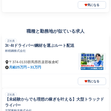
気になる
職種と勤務地が似ている求人
正社員
3t･4tドライバー/鋼材を運ぶルート配送
林精鋼株式会社
〒374-0133群馬県邑楽郡板倉町
月給25万円～31万円
気になる
正社員
【未経験からでも理想の稼ぎを叶える】大型トラックド
ライバー
北関東輸送株式会社