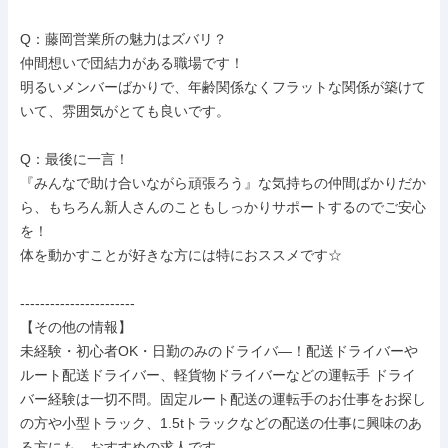
Q：藤岡営業所の魅力はズバリ？

仲間想いで団結力がある職場です！

明るいメンバーばかりで、年齢関係なくフラットな関係が築けて
いて、雰囲気がとても良いです。

Q：最後に一言！

『みんなで助け合いながら頑張ろう』な気持ちの仲間ばかりだか
ら、もちろん新人さんのこともしっかりサポートするのでご安心
を！

体を動かすことが好きな方には特におススメです☆

-----------------------

【その他の情報】

未経験・初心者OK・日勤のみのドライバ―！配送ドライバーや
ルート配送ドライバー、軽貨物ドライバーなどの運転手 ドライ
バー経験は一切不問。固定ルート配送の運転手のお仕事をお探し
の方や小型トラック、1.5tトラックなどの配送の仕事に興味のあ
る方にも、おすすめの求人です。
