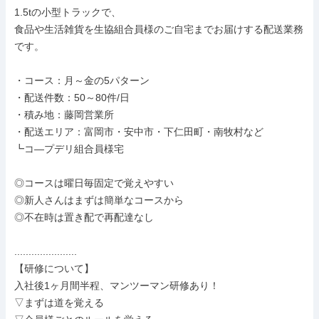
1.5tの小型トラックで、

食品や生活雑貨を生協組合員様のご自宅までお届けする配送業務
です。

・コース：月～金の5パターン

・配送件数：50～80件/日

・積み地：藤岡営業所

・配送エリア：富岡市・安中市・下仁田町・南牧村など

┗コ―プデリ組合員様宅

◎コースは曜日毎固定で覚えやすい

◎新人さんはまずは簡単なコースから

◎不在時は置き配で再配達なし

......................

【研修について】

入社後1ヶ月間半程、マンツーマン研修あり！

▽まずは道を覚える
