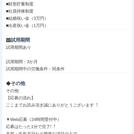
■財形貯蓄制度

■社員持株制度

■結婚祝い金（3万円）

■出産祝い金（1万円）
試用期間
試用期間あり

試用期間：3か月

試用期間中の労働条件：同条件
その他
その他: 

【応募の流れ】

ここまでお読み頂き誠にありがとうございます︕

▼Web応募（24時間受付中）

応募はたった1分で完了!︕

名前・生年月日など簡単な項目のみで、
