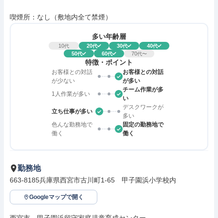
喫煙所：なし（敷地内全て禁煙）
多い年齢層
10
20
30
40
代
代
代
代
50
60
70
代
代
代〜
特徴・ポイント
お客様との対話
お客様との対話
が少ない
が多い
チーム作業が多
1人作業が多い
い
デスクワークが
立ち仕事が多い
多い
色んな勤務地で
固定の勤務地で
働く
働く
勤務地
663-8185兵庫県西宮市古川町1-65　甲子園浜小学校内
Googleマップで開く