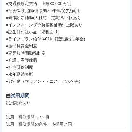
●交通費規定支給：上限30,000円/月

●社会保険完備(健康/厚生年金/労災/雇用)

●健康診断補助(入社時・定期)※上限あり

●インフルエンザ予防接種補助※上限あり

●誕生日お祝い品（規程あり）

●ライフプラン給付(401K_確定拠出型年金)

●慶弔見舞金制度

●育児短時間勤務制度

●介護、看護休暇

●社内研修制度

●永年勤続表彰

●部活動（マラソン・テニス・バスケ等）
試用期間
試用期間あり

試用・研修期間：3ヶ月
