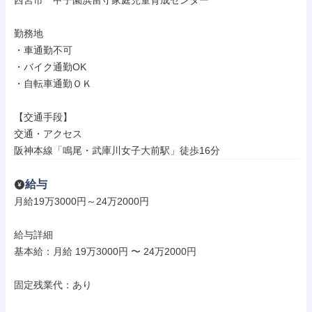
西宮市　甲子園浜留守家庭児童育成センター

勤務地

・車通勤不可

・バイク通勤OK

・自転車通勤ＯＫ

【交通手段】

交通・アクセス

阪神本線「鳴尾・武庫川女子大前駅」徒歩16分
給与
月給19万3000円～24万2000円

給与詳細

基本給：月給 19万3000円 〜 24万2000円

固定残業代：あり
