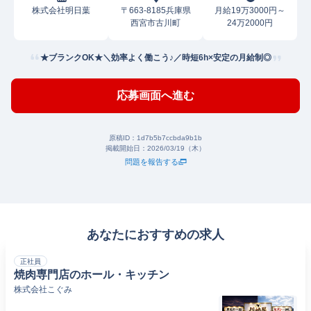
株式会社明日葉
〒663-8185兵庫県
月給19万3000円～
西宮市古川町
24万2000円
★ブランクOK★＼効率よく働こう♪／時短6h×安定の月給制◎
応募画面へ進む
原稿ID：
1d7b5b7ccbda9b1b
掲載開始日：
2026/03/19（木）
問題を報告する
あなたにおすすめの求人
正社員
焼肉専門店のホール・キッチン
株式会社こぐみ