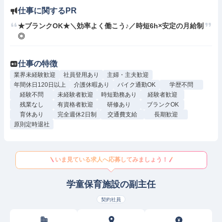
仕事に関するPR
★ブランクOK★＼効率よく働こう♪／時短6h×安定の月給制
◎
仕事の特徴
業界未経験歓迎
社員登用あり
主婦・主夫歓迎
年間休日120日以上
介護休暇あり
バイク通勤OK
学歴不問
経験不問
未経験者歓迎
時短勤務あり
経験者歓迎
残業なし
有資格者歓迎
研修あり
ブランクOK
育休あり
完全週休2日制
交通費支給
長期歓迎
原則定時退社
いま見ている求人へ応募してみましょう！
学童保育施設の副主任
契約社員