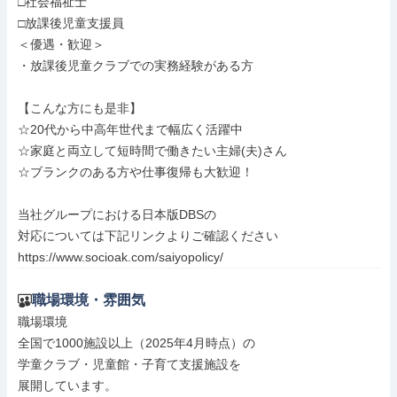
□社会福祉士

□放課後児童支援員

＜優遇・歓迎＞

・放課後児童クラブでの実務経験がある方

【こんな方にも是非】

☆20代から中高年世代まで幅広く活躍中

☆家庭と両立して短時間で働きたい主婦(夫)さん

☆ブランクのある方や仕事復帰も大歓迎！

当社グループにおける日本版DBSの

対応については下記リンクよりご確認ください

https://www.socioak.com/saiyopolicy/
職場環境・雰囲気
職場環境

全国で1000施設以上（2025年4月時点）の

学童クラブ・児童館・子育て支援施設を

展開しています。
