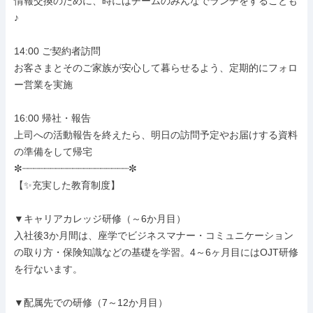
情報交換のために、時にはチームのみんなでランチをすることも
♪

14:00 ご契約者訪問

お客さまとそのご家族が安心して暮らせるよう、定期的にフォロ
ー営業を実施

16:00 帰社・報告

上司への活動報告を終えたら、明日の訪問予定やお届けする資料
の準備をして帰宅

✼┈┈┈┈┈┈┈┈┈┈┈┈┈┈┈┈┈┈┈✼

【✨充実した教育制度】

▼キャリアカレッジ研修（～6か月目）

入社後3か月間は、座学でビジネスマナー・コミュニケーション
の取り方・保険知識などの基礎を学習。4～6ヶ月目にはOJT研修
を行ないます。

▼配属先での研修（7～12か月目）
