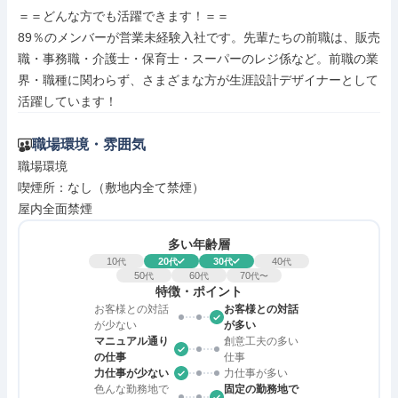
＝＝どんな方でも活躍できます！＝＝

89％のメンバーが営業未経験入社です。先輩たちの前職は、販売
職・事務職・介護士・保育士・スーパーのレジ係など。前職の業
界・職種に関わらず、さまざまな方が生涯設計デザイナーとして
活躍しています！
職場環境・雰囲気
職場環境

喫煙所：なし（敷地内全て禁煙）

屋内全面禁煙
多い年齢層
10
20
30
40
代
代
代
代
50
60
70
代
代
代〜
特徴・ポイント
お客様との対話
お客様との対話
が少ない
が多い
マニュアル通り
創意工夫の多い
の仕事
仕事
力仕事が少ない
力仕事が多い
色んな勤務地で
固定の勤務地で