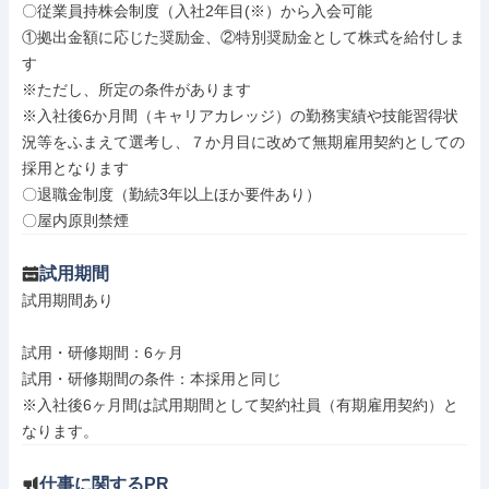
〇従業員持株会制度（入社2年目(※）から入会可能

①拠出金額に応じた奨励金、②特別奨励金として株式を給付しま
す

※ただし、所定の条件があります

※入社後6か月間（キャリアカレッジ）の勤務実績や技能習得状
況等をふまえて選考し、７か月目に改めて無期雇用契約としての
採用となります

〇退職金制度（勤続3年以上ほか要件あり）

〇屋内原則禁煙
試用期間
試用期間あり

試用・研修期間：6ヶ月

試用・研修期間の条件：本採用と同じ

※入社後6ヶ月間は試用期間として契約社員（有期雇用契約）と
仕事に関するPR