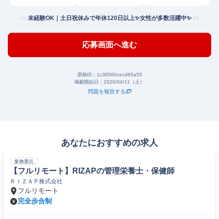
町
未経験OK｜土日祝休みで年休120日以上✨女性が多数活躍中✨
応募画面へ進む
原稿ID：
1c38560cecd85a55
掲載開始日：
2026/04/11（土）
問題を報告する
あなたにおすすめの求人
業務委託
【フルリモート】RIZAPの管理栄養士・保健師
ＲＩＺＡＰ株式会社
フルリモート
完全歩合制