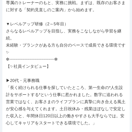
専属のトレーナーのもと、実務に挑戦。まずは、既存のお客さま
に対する「契約見直しのご案内」から始めます。

▼レベルアップ研修（2～5年目）

さらなるレベルアップを目指し、実務をこなしながら学習を継
続。

未経験・ブランクがある方も自分のペースで成長できる環境です
✨

✼┈┈┈┈┈┈┈┈┈┈┈┈┈┈┈┈┈┈┈✼

【✨社員インタビュー】

▶20代・元事務職

「長く続けられる仕事を探していたところ、第一生命の*人生設
計をサポートする*という仕事に惹かれました。数字に追われる
営業ではなく、お客さまのライフプランに真摯に向き合える風土
が安心感を与えてくれます。土日祝休み・残業ほぼなしで安定し
た収入と、年間休日120日以上の働きやすさも大手ならでは。安
心してキャリアをスタートできる環境でした。」
