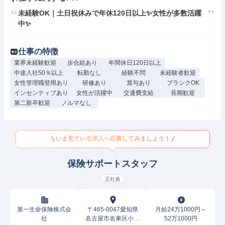
未経験OK｜土日祝休みで年休120日以上✨女性が多数活躍
中✨
仕事の特徴
業界未経験歓迎
歩合給あり
年間休日120日以上
中途入社50％以上
転勤なし
経験不問
未経験者歓迎
女性管理職登用あり
研修あり
賞与あり
ブランクOK
インセンティブあり
女性が活躍中
交通費支給
長期歓迎
第二新卒歓迎
ノルマなし
いま見ている求人へ応募してみましょう！
保険サポートスタッフ
正社員
第一生命保険株式会
〒465-0047愛知県
月給24万1000円～
社
名古屋市名東区小池
52万1000円