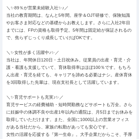
＼✨89％が営業未経験入社✨♪／

当社の教育期間は、なんと5年間。座学＆OJT研修で、保険知識
やお客さま対応などの基礎からお教えします。さらに入社2年目
までには、FPの資格も取得予定。5年間は固定給が保証されるの
で、焦らずじっくり成長していけばOKです。

＼✨女性が多く活躍中♪✨／

当社は、年間休日120日・土日祝休み。従業員の出産・育児・介
護・看護も支援していて、育休取得率はほぼ100％です。もちろ
ん出産・育児を経ても、キャリアを諦める必要はナシ。産休育休
を3回取得した先輩は、現在支社長として活躍しています。

＼✨育児サポートも充実♪✨／

育児サービスの経費補助・短時間勤務などサポートも万全。さら
に妊娠中の体調不良や出産1年以内の通院は、月5日までお休みを
取得していただけます。また、全国に1000以上の営業オフィス
がある当社だから、家族の転勤があっても安心です。

女性の活躍を応援する『第一生命』。大手企業だからこそ、手厚