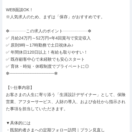
WEB面談OK！

※人気求人のため、まずは「保存」がおすすめです。

✼┈┈┈┈この求人のポイント┈┈┈┈┈┈✼

✅ 月給24万円～52万円+年4回賞与で安定収入

✅ 原則9時～17時勤務で土日祝休み♪

✅ 年間休日120日以上！有給も取りやすい！

✅ 既存顧客中心で未経験でも安心スタート

✅ 育休・時短・休暇制度でプライベートに◎

✼┈┈┈┈┈┈┈┈┈┈┈┈┈┈┈┈┈┈┈✼

【✨仕事内容】

お客さまの人生に寄り添う「生涯設計デザイナー」として、保険
営業、アフターサービス、人財の導入、および会社から指示され
た事項を担当していただきます。

▼具体的には

・既契約者さまへの定期フォロー訪問｜プラン見直し
