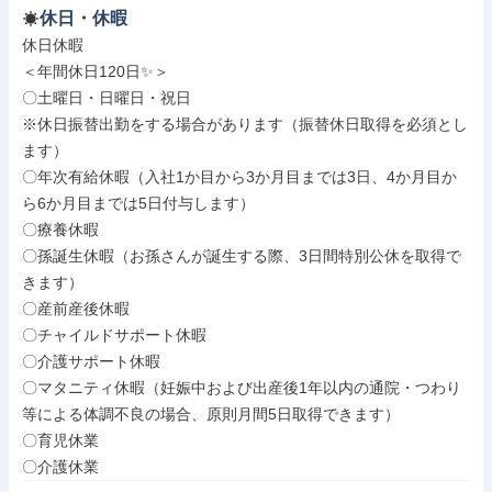
休日・休暇
休日休暇

＜年間休日120日✨＞

〇土曜日・日曜日・祝日

※休日振替出勤をする場合があります（振替休日取得を必須とし
ます）

〇年次有給休暇（入社1か目から3か月目までは3日、4か月目か
ら6か月目までは5日付与します）

〇療養休暇

〇孫誕生休暇（お孫さんが誕生する際、3日間特別公休を取得で
きます）

〇産前産後休暇

〇チャイルドサポート休暇

〇介護サポート休暇

〇マタニティ休暇（妊娠中および出産後1年以内の通院・つわり
等による体調不良の場合、原則月間5日取得できます）

〇育児休業

〇介護休業