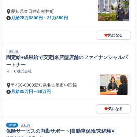
愛知県春日井市柏井町
月給25万6800円～31万350円
気になる
正社員
固定給+成果給で安定|来店型店舗のファイナンシャルパ
ートナー
ＫＦＣ株式会社
〒460-0003愛知県名古屋市中区錦
月給35万円～99万円
気になる
NEW
正社員
保険サービスの内勤サポート|自動車保険/未経験可