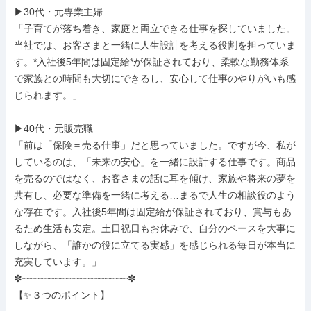
▶30代・元専業主婦

「子育てが落ち着き、家庭と両立できる仕事を探していました。
当社では、お客さまと一緒に人生設計を考える役割を担っていま
す。*入社後5年間は固定給*が保証されており、柔軟な勤務体系
で家族との時間も大切にできるし、安心して仕事のやりがいも感
じられます。」

▶40代・元販売職

「前は「保険＝売る仕事」だと思っていました。ですが今、私が
しているのは、「未来の安心」を一緒に設計する仕事です。商品
を売るのではなく、お客さまの話に耳を傾け、家族や将来の夢を
共有し、必要な準備を一緒に考える…まるで人生の相談役のよう
な存在です。入社後5年間は固定給が保証されており、賞与もあ
るため生活も安定。土日祝日もお休みで、自分のペースを大事に
しながら、「誰かの役に立てる実感」を感じられる毎日が本当に
充実しています。」

✼┈┈┈┈┈┈┈┈┈┈┈┈┈┈┈┈┈┈┈✼

【✨３つのポイント】
