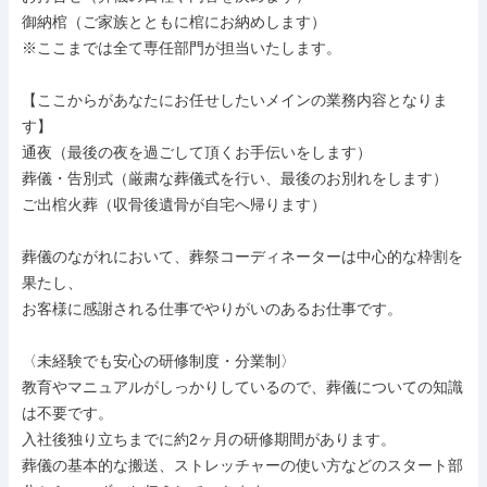
御納棺（ご家族とともに棺にお納めします）

※ここまでは全て専任部門が担当いたします。

【ここからがあなたにお任せしたいメインの業務内容となりま
す】

通夜（最後の夜を過ごして頂くお手伝いをします）

葬儀・告別式（厳粛な葬儀式を行い、最後のお別れをします）

ご出棺火葬（収骨後遺骨が自宅へ帰ります）

葬儀のながれにおいて、葬祭コーディネーターは中心的な枠割を
果たし、

お客様に感謝される仕事でやりがいのあるお仕事です。

〈未経験でも安心の研修制度・分業制〉

教育やマニュアルがしっかりしているので、葬儀についての知識
は不要です。

入社後独り立ちまでに約2ヶ月の研修期間があります。

葬儀の基本的な搬送、ストレッチャーの使い方などのスタート部