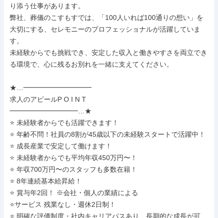
り添う仕事があります。

弊社、葬儀のこすもすでは、「100人いれば100通りの想い」を
大切にする、セレモニーのプロフェッショナルが活躍していま
す。

未経験からでも挑戦でき、安定した収入と働きやすさを両立でき
る環境で、心に残るお別れを一緒に支えてください。

★…━━━━━━━━━━

求人のアピールP O I N T

━━━━━━━━━━…★

⭐ 未経験者からでも活躍できます！

⭐ 年齢不問！社員の8割が45歳以下の未経験スタートで活躍中！

⭐ 成長産業で安定して働けます！

⭐ 未経験者からでも平均年収450万円〜！

⭐ 年収700万円〜のスタッフも多数在籍！

⭐ 8年連続基本給昇給！

⭐ 賞与年2回！ ※会社・個人の業績による

⭐サービス 残業なし・週休2日制！

⭐ 明確な評価制度・社内キャリアパスあり、長期的な成長が可