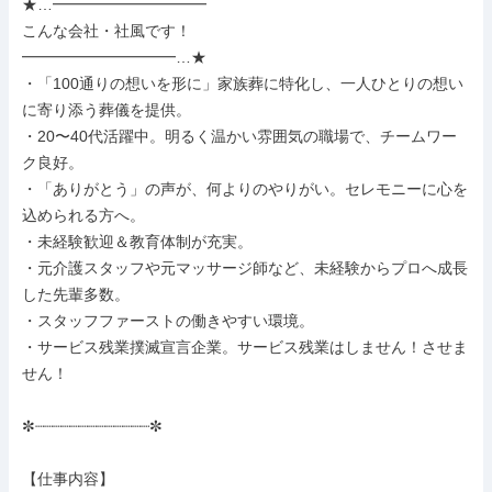
★…━━━━━━━━━━

こんな会社・社風です！

━━━━━━━━━━…★

・「100通りの想いを形に」家族葬に特化し、一人ひとりの想い
に寄り添う葬儀を提供。

・20〜40代活躍中。明るく温かい雰囲気の職場で、チームワー
ク良好。

・「ありがとう」の声が、何よりのやりがい。セレモニーに心を
込められる方へ。

・未経験歓迎＆教育体制が充実。

・元介護スタッフや元マッサージ師など、未経験からプロへ成長
した先輩多数。

・スタッフファーストの働きやすい環境。

・サービス残業撲滅宣言企業。サービス残業はしません！させま
せん！

✼┈┈┈┈┈┈┈┈┈┈┈┈┈✼

【仕事内容】
