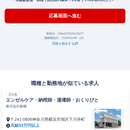
未経験歓迎・映画で再注目の業界！1年目で平均年収450万円～
応募画面へ進む
原稿ID：
199df15525ef3d77
掲載開始日：
2026/04/06（月）
問題を報告する
職種と勤務地が似ている求人
正社員
エンゼルケア・納棺師・湯灌師・おくりびと
株式会社板橋
〒241-0806神奈川県横浜市旭区下川井町
月給33万円以上