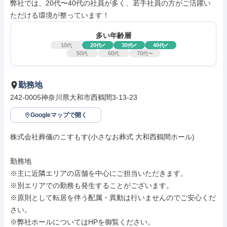
弊社では、20代〜40代の社員が多く、若手社員の方がご活躍い
ただける環境が整っています！
多い年齢層
10
20
30
40
代
代
代
代
50
60
70
代
代
代〜
勤務地
242-0005神奈川県大和市西鶴間3-13-23
Googleマップで開く
株式会社葬儀のこすもす(小さなお葬式 大和西鶴間ホール)

勤務地

※主に近隣エリアの店舗を中心にご担当いただきます。

※別エリアでの勤務も発生することがございます。

※原則として転居を伴う配属・異動は行いませんのでご安心くだ
さい。

※弊社ホールについてはHPを御覧ください。
