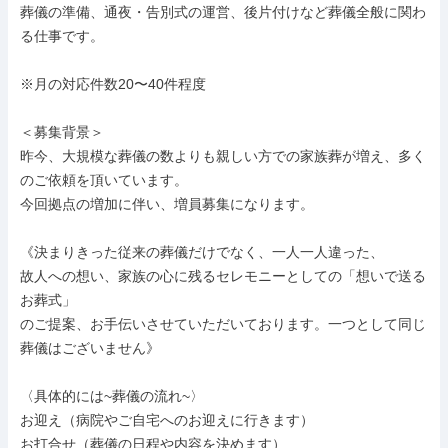
葬儀の準備、通夜・告別式の運営、後片付けなど葬儀全般に関わ
る仕事です。

※月の対応件数20〜40件程度

＜募集背景＞

昨今、大規模な葬儀の数よりも親しい方での家族葬が増え、多く
のご依頼を頂いています。

今回拠点の増加に伴い、増員募集になります。

《決まりきった従来の葬儀だけでなく、一人一人違った、

故人への想い、家族の心に残るセレモニーとしての「想いで送る
お葬式」

のご提案、お手伝いさせていただいております。一つとして同じ
葬儀はございません》

〈具体的には~葬儀の流れ~〉

お迎え（病院やご自宅へのお迎えに行きます）

お打合せ（葬儀の日程や内容を決めます）
