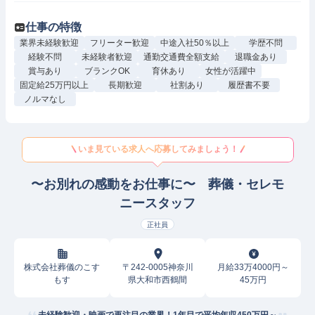
仕事の特徴
業界未経験歓迎
フリーター歓迎
中途入社50％以上
学歴不問
経験不問
未経験者歓迎
通勤交通費全額支給
退職金あり
賞与あり
ブランクOK
育休あり
女性が活躍中
固定給25万円以上
長期歓迎
社割あり
履歴書不要
ノルマなし
いま見ている求人へ応募してみましょう！
〜お別れの感動をお仕事に〜 葬儀・セレモ
ニースタッフ
正社員
株式会社葬儀のこす
〒242-0005神奈川
月給33万4000円～
もす
県大和市西鶴間
45万円