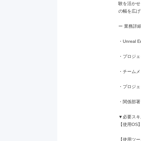
験を活かせ
の幅を広げ
ー 業務詳細 
・Unreal
・プロジェ
・チームメ
・プロジェ
・関係部署
▼必要スキ
【使用OS】W
【使用ツール】U