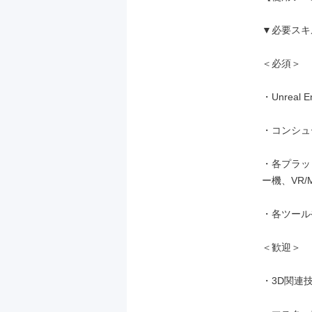
▼必要スキ
＜必須＞

・Unrea
・コンシュ
・各プラット
ー機、VR/M
・各ツールや
＜歓迎＞

・3D関連