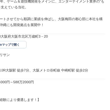
5年、ゲーム＆遊技機開発をメインに、エンターテイメント業界の“も
を支えている当社。

ートさせてから順調に業績を伸ばし、大阪梅田の都心部に本社を構
沖縄にも開発拠点を展開中！
028大阪府大阪市北区万歳町3－20
gleマップで開く
リサン

/JR大阪駅 徒歩7分、大阪メトロ谷町線 中崎町駅 徒歩2分
000円～588万2000円

経験により優遇します！】
