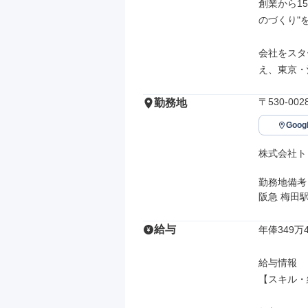
創業から1
のづくり"
会社をスタ
え、東京・
〒530-0
勤務地
Goo
株式会社ト
勤務地備考

阪急 梅田駅
給与
年俸349万4
給与情報

【スキル・