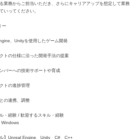
る業務からご担当いただき、さらにキャリアアップを想定して業務
ていってください。

ー

 Engine、Unityを使用したゲーム開発

クトの仕様に沿った開発手法の提案

ンバーへの技術サポートや育成

クトの進捗管理

との連携、調整

ル・経験 / 歓迎するスキル・経験

indows

nreal Engine、Unity、C#、C++
