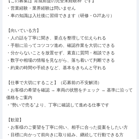
【この募集は“育成前提の完全未経験枠”です】

・営業経験・業界経験は問いません

・車の知識は入社後に習得できます（研修・OJTあり）

【向いている方】

・人の話を丁寧に聞き、要点を整理して伝えられる

・手順に沿ってコツコツ進め、確認作業を大切にできる

・分からないことを放置せず、素直に質問・相談できる

・数字や相場の情報を見ながら、落ち着いて判断できる

・約束の時間や手続きなど、基本をきちんと守れる

【仕事で大切にすること】（応募前の不安解消）

・お客様の希望を確認 → 車両の状態をチェック → 基準に沿って
価格をご案内

・“勢いで売る”より、丁寧に確認して進める仕事です

【歓迎】

・お客様のご要望を丁寧に伺い、相手に合った提案をしたい方

・目標に向かって前向きに取り組み、継続して行動できる方
