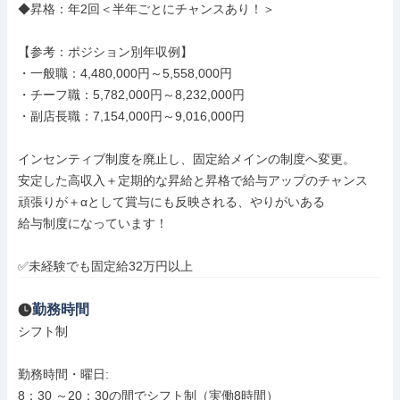
◆昇格：年2回＜半年ごとにチャンスあり！＞

【参考：ポジション別年収例】 

・一般職：4,480,000円～5,558,000円 

・チーフ職：5,782,000円～8,232,000円 

・副店長職：7,154,000円～9,016,000円

インセンティブ制度を廃止し、固定給メインの制度へ変更。 

安定した高収入＋定期的な昇給と昇格で給与アップのチャンス 

頑張りが＋αとして賞与にも反映される、やりがいある 

給与制度になっています！

✅未経験でも固定給32万円以上
勤務時間
シフト制

勤務時間・曜日: 

8：30 ～20：30の間でシフト制（実働8時間）
