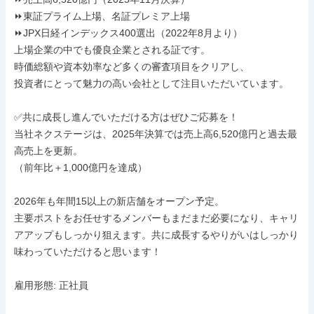
⏩️東証プライム上場、名証プレミア上場

⏩️JPX日経インデックス400選出（2022年8月より）

上場企業の中でも優良企業とされる証です。

時価総額や資本効率など多くの審査項目をクリアし、

投資者にとって魅力の高い会社として注目いただいています。

✅共に成長し進んでいただける方はぜひご応募を！

当社ネクステージは、2025年決算では売上高6,520億円と過去最
高売上を更新。

（前年比＋1,000億円を達成）

2026年も年間15以上の新店舗をオープン予定。

主要ポストをお任せするメンバーもまだまだ必要になり、キャリ
アアップもしっかり狙えます。共に成長するやりがいはしっかり
味わっていただけると思います！

雇用形態: 正社員
