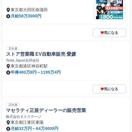
東京都大田区南蒲田
月給58万3000円
気になる
正社員
ストア営業職 EV自動車販売 愛媛
Tesla Japan合同会社
東京都港区神谷町駅
年俸400万8円～1199万4円
気になる
正社員
マセラティ正規ディーラーの販売営業
株式会社ネクステージ
東京都江東区東陽
月給32万円～64万4000円