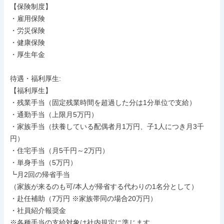
【保険制度】

・雇用保険

・労災保険

・健康保険

・厚生年金

待遇・福利厚生: 

【福利厚生】

・残業手当（固定残業時間を超過した分は1分単位で支給）

・通勤手当（上限月5万円）

・家族手当（扶養している配偶者月1万円、子1人につき月3千
円）

・住宅手当（月5千円～2万円）

・単身手当（5万円）

┗月2回の帰省手当

（家族が来るのも可/本人が帰省する代わりの1名分として）

・赴任補助（7万円 ※家族帯同の場合20万円）

・社員紹介報奨金

※各種手当の支給対象は社内規定に準じます。
