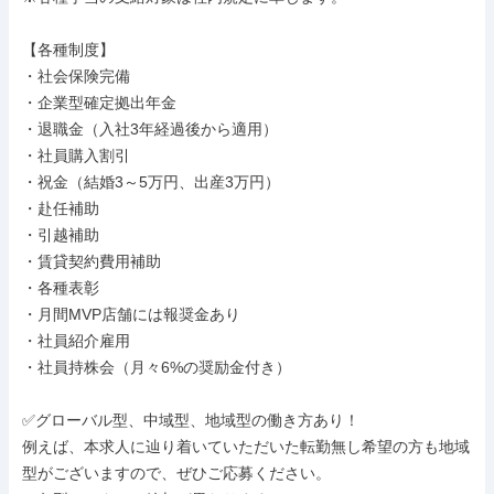
【各種制度】

・社会保険完備

・企業型確定拠出年金

・退職金（入社3年経過後から適用）

・社員購入割引

・祝金（結婚3～5万円、出産3万円）

・赴任補助

・引越補助

・賃貸契約費用補助

・各種表彰

・月間MVP店舗には報奨金あり

・社員紹介雇用

・社員持株会（月々6%の奨励金付き）

✅グローバル型、中域型、地域型の働き方あり！

例えば、本求人に辿り着いていただいた転勤無し希望の方も地域
型がございますので、ぜひご応募ください。
