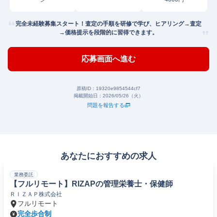
完全未経験募集スタート！査定の手順を研修で学び、ヒアリング→査定
→価格提示を段階的に習得できます。
応募画面へ進む
原稿ID：
19320e9854544cf7
掲載開始日：
2026/05/26（火）
問題を報告する
あなたにおすすめの求人
業務委託
【フルリモート】RIZAPの管理栄養士・保健師
ＲＩＺＡＰ株式会社
フルリモート
完全歩合制