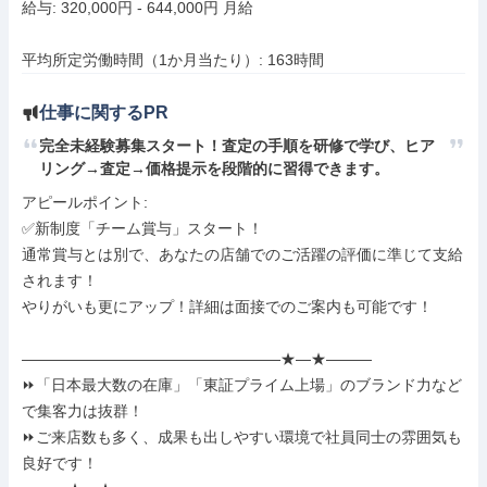
給与: 320,000円 - 644,000円 月給

平均所定労働時間（1か月当たり）: 163時間
仕事に関するPR
完全未経験募集スタート！査定の手順を研修で学び、ヒア
リング→査定→価格提示を段階的に習得できます。
アピールポイント: 

✅新制度「チーム賞与」スタート！

通常賞与とは別で、あなたの店舗でのご活躍の評価に準じて支給
されます！

やりがいも更にアップ！詳細は面接でのご案内も可能です！

―――――――――――――――――★―★――― 

⏩️「日本最大数の在庫」「東証プライム上場」のブランド力など
で集客力は抜群！ 

⏩️ご来店数も多く、成果も出しやすい環境で社員同士の雰囲気も
良好です！ 
