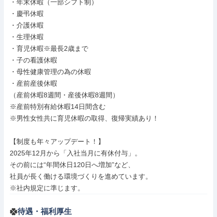
・年末休暇（一部シフト制）

・慶弔休暇

・介護休暇

・生理休暇

・育児休暇※最長2歳まで

・子の看護休暇

・母性健康管理の為の休暇

・産前産後休暇

（産前休暇8週間・産後休暇8週間）

※産前特別有給休暇14日間含む

※男性女性共に育児休暇の取得、復帰実績あり！

【制度も年々アップデート！】

2025年12月から「入社当月に有休付与」。

その前には“年間休日120日へ増加”など、

社員が長く働ける環境づくりを進めています。

※社内規定に準じます。
待遇・福利厚生