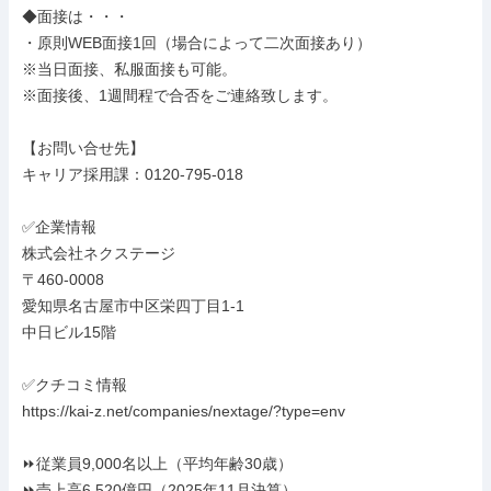
◆面接は・・・

・原則WEB面接1回（場合によって二次面接あり）

※当日面接、私服面接も可能。

※面接後、1週間程で合否をご連絡致します。

【お問い合せ先】

キャリア採用課：0120-795-018

✅企業情報

株式会社ネクステージ

〒460-0008

愛知県名古屋市中区栄四丁目1-1

中日ビル15階

✅クチコミ情報

https://kai-z.net/companies/nextage/?type=env

⏩️従業員9,000名以上（平均年齢30歳）

⏩️売上高6,520億円（2025年11月決算）
