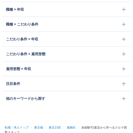
職種 × 年収
職種 × こだわり条件
こだわり条件 × 年収
こだわり条件 × 雇用形態
雇用形態 × 年収
注目条件
他のキーワードから探す
転職・求人トップ
/
東京都
/
東京23区
/
葛飾区
/
未経験可|査定から学べるクルマ買
取スタッフ