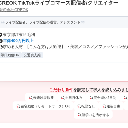
CREOK TikTokライブコマース配信者/クリエイター
株式会社CREOK
ライブ配信者、ライブ配信の運営、アシスタント
東京都江東区毛利
年俸400万円以上
求める人材: 【こんな方は大歓迎】 ・美容／コスメ／ファッションが好.
即日勤務OK
交通費支給
こだわり条件
を設定して求人を絞り込みま
未経験者歓迎
土日祝休み
完全週休2日制
在宅勤務（リモートワーク）OK
転勤なし
服装自由
語学力を活かせる