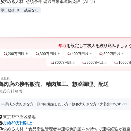
求める人材: 必須条件 普通自動車運転免許（AT可）
即日勤務OK
残業なし
年収
を設定して求人を絞り込みましょ
200万円以上
300万円以上
400万円以上
500万円以上
800万円以上
900万円以上
1000
正社員
鶏肉店の接客販売、精肉加工、惣菜調理、配送
株式会社鳥藤
鶏肉が大好きな方！鶏肉を勉強したい方！接客大好きな方！大募集中です♪
東京都中央区築地
月給30万円以上
求める人材: * 食品衛生管理者や運転免許証をお持ちで運転経験が豊富..