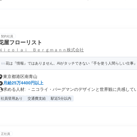
契約社員
花屋フローリスト
Ｎｉｃｏｌａｉ Ｂｅｒｇｍａｎｎ株式会社
花は『情報』ではありません。AIがタッチできない『手を使う人間らしい仕事』を楽し
東京都港区南青山
月給25万4400円以上
求める人材: ・ニコライ・バーグマンのデザインと世界観に共感していた
社員登用あり
交通費支給
駅近5分以内
正社員