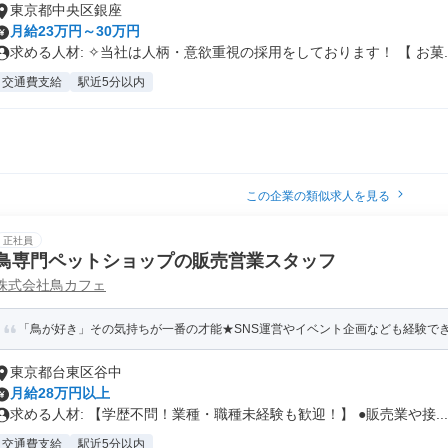
東京都中央区銀座
月給23万円～30万円
求める人材: ✧当社は人柄・意欲重視の採用をしております！ 【 お菓..
交通費支給
駅近5分以内
この企業の類似求人を見る
正社員
鳥専門ペットショップの販売営業スタッフ
株式会社鳥カフェ
「鳥が好き」その気持ちが一番の才能★SNS運営やイベント企画なども経験できま
東京都台東区谷中
月給28万円以上
求める人材: 【学歴不問！業種・職種未経験も歓迎！】 ●販売業や接...
交通費支給
駅近5分以内