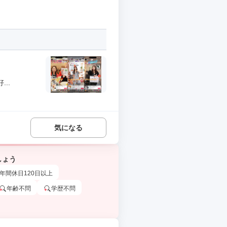
..
気になる
しょう
年間休日120日以上
年齢不問
学歴不問