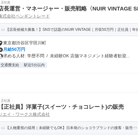
正社員
店長運営・マネージャー・販売戦略〈NUIR VINTAGE SH
株式会社ペンギントレード
【店長候補大募集！】SNSで話題のNUIR VINTAGE｜月収50万円｜正社員｜年休
東京都渋谷区宇田川町
月給50万円
求める人材: 学歴不問 / 未経験OK 店舗マネジメント経験者歓迎...
交通費支給
駅近5分以内
正社員
【正社員】洋菓子(スイーツ・チョコレート)の販売
ジエイ・ワークス株式会社
【人物重視の採用｜未経験でもOK】日本発のショコラブランドの接客・販売