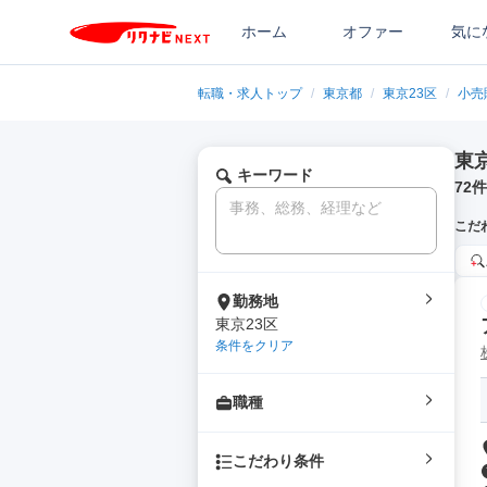
ホーム
オファー
気に
転職・求人トップ
/
東京都
/
東京23区
/
小売
東
キーワード
72
件
こだ
勤務地
東京23区
条件をクリア
職種
こだわり条件