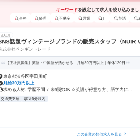
キーワード
を設定して求人を絞り込みまし
事務
経理
不動産
営業
IT
英語
正社員
SNS話題ヴィンテージブランドの販売スタッフ〈NUIR VI
株式会社ペンギントレード
【正社員募集】英語・中国語が活かせる｜月給30万円以上｜年休120日
東京都渋谷区宇田川町
月給30万円以上
求める人材: 学歴不問 / 未経験OK ☆英語が得意な方、語学力に...
交通費支給
駅近5分以内
この企業の類似求人を見る