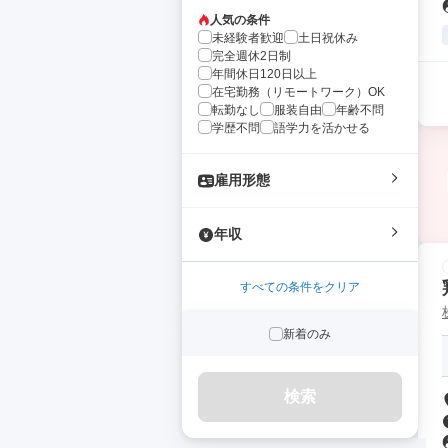
人気の条件
未経験者歓迎
土日祝休み
完全週休2日制
年間休日120日以上
在宅勤務（リモートワーク）OK
転勤なし
服装自由
年齢不問
学歴不問
語学力を活かせる
雇用形態
年収
すべての条件をクリア
新着のみ
検索