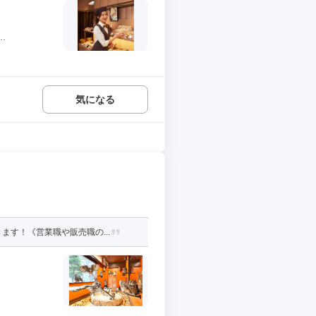
.
気になる
す！《営業職や販売職の...