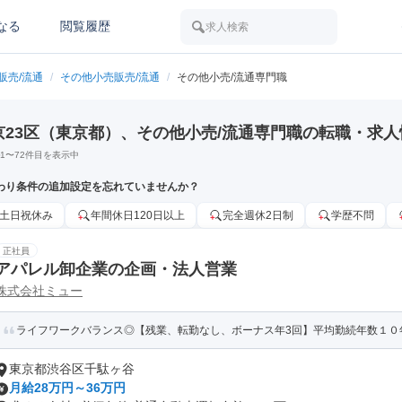
なる
閲覧履歴
求人検索
販売/流通
/
その他小売販売/流通
/
その他小売/流通専門職
京23区（東京都）、その他小売/流通専門職の転職・求人
1
〜
72
件目を表示中
わり条件の追加設定を忘れていませんか？
土日祝休み
年間休日120日以上
完全週休2日制
学歴不問
正社員
アパレル卸企業の企画・法人営業
株式会社ミュー
ライフワークバランス◎【残業、転勤なし、ボーナス年3回】平均勤続年数１０
東京都渋谷区千駄ヶ谷
月給28万円～36万円