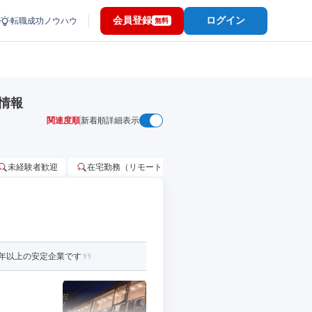
会員登録
ログイン
転職成功ノウハウ
無料
情報
関連度順
新着順
詳細表示
未経験者歓迎
在宅勤務（リモートワーク）OK
家賃補助・住宅手当
年以上の安定企業です