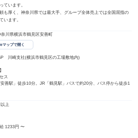
っています。

頼も厚く、神奈川県では最大手、グループ全体売上では全国屈指の
ています。
35神奈川県横浜市鶴見区安善町
gleマップで開く
SP　川崎支社(横浜市鶴見区の工場敷地内)



セス

「安善駅」徒歩10分。JR「鶴見駅」バスで約20分、バス停から徒歩1
以上

1233円 〜
