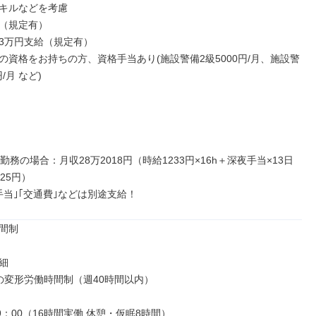
キルなどを考慮

（規定有）

3万円支給（規定有）

の資格をお持ちの方、資格手当あり(施設警備2級5000円/月、施設警
/月 など)

勤務の場合：月収28万2018円（時給1233円×16h＋深夜手当×13日
25円）

手当｣｢交通費｣などは別途支給！
間制



の変形労働時間制（週40時間以内）

9：00（16時間実働 休憩・仮眠8時間）
