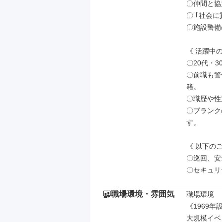
〇仲間と協
〇 ｢社会
〇施設警備
《 活躍中の
〇20代・3
〇前職も警
籍。

〇職歴や性
〇ブランク
す。

《 以下の
〇巡回、安
〇セキュリ
職場環境・雰囲気
職場環境

《1969
大規模イベ