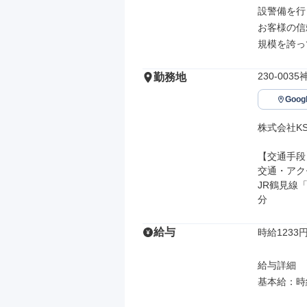
設警備を行
お客様の信
規模を誇っ
230-00
勤務地
Goo
株式会社K
【交通手段】
交通・アク
JR鶴見線
分
給与
時給1233円
給与詳細

基本給：時給 