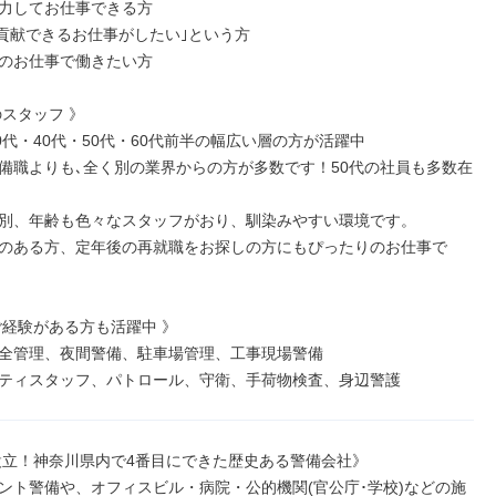
力してお仕事できる方

に貢献できるお仕事がしたい｣という方

のお仕事で働きたい方

スタッフ 》

0代・40代・50代・60代前半の幅広い層の方が活躍中

備職よりも､全く別の業界からの方が多数です！50代の社員も多数在
別、年齢も色々なスタッフがおり、馴染みやすい環境です。

のある方、定年後の再就職をお探しの方にもぴったりのお仕事で
ご経験がある方も活躍中 》

全管理、夜間警備、駐車場管理、工事現場警備

ティスタッフ、パトロール、守衛、手荷物検査、身辺警護
年設立！神奈川県内で4番目にできた歴史ある警備会社》

ント警備や、オフィスビル・病院・公的機関(官公庁･学校)などの施