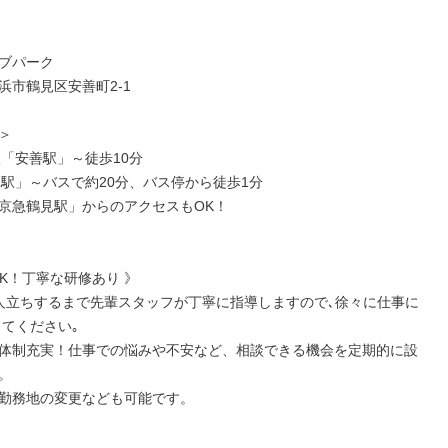
ブパーク

市鶴見区安善町2-1



「安善駅」～徒歩10分

見駅」～バスで約20分、バス停から徒歩1分

京急鶴見駅」からのアクセスもOK！

K！丁寧な研修あり 》

人立ちするまで先輩スタッフが丁寧に指導しますので､徐々に仕事に
てください｡

体制充実！仕事での悩みや不安など、相談できる機会を定期的に設


勤務地の変更なども可能です。
