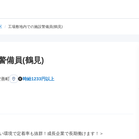
区
/
工場敷地内での施設警備員(鶴見)
備員(鶴見)
安善町
時給1233円以上
い環境で定着率も抜群！成長企業で長期働けます！＞
