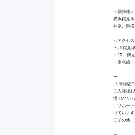
＜勤務地＞

横浜鶴見ル
神奈川県横浜
＜アクセス＞
・JR鶴見線
・JR「鶴
・京急線「
ー

《 未経験O
〇入社後1
慣 れていっ
〇サポート
けています。
〇その他、
ー
