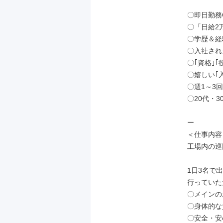
〇即日勤務
〇「日給2
〇学歴＆経
〇入社され
〇｢資格｣｢
〇嬉しい｢入
〇週1～3
〇20代・3
ー

＜仕事内容＞
工場内の巡
1日3名で
行っていた
〇メインの
〇身体的な
〇安全・安