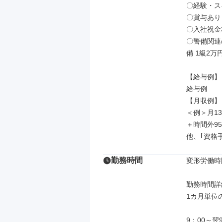
〇経験・ス
〇賞与あり
〇入社祝金
〇警備関連
備 1級2万円
【給与例】

給与例

【月収例】

＜例＞月13
＋時間外95
他、｢資格
勤務時間
変形労働時
勤務時間詳細
1カ月単位
9：00～翌