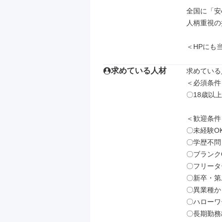
全国に「安
人柄重視の
＜HPにも当社の
求めている人材
求めている
＜必須条件＞
〇18歳以
＜歓迎条件＞
〇未経験O
〇学歴不問

〇ブランクO
〇フリータ
〇新卒・第
〇異業種か
〇ハローワ
〇長期勤務