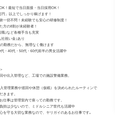
OK！最短で当日面接・当日採用OK！

万円」以上でしっかり稼げます！

験一切不問！未経験でも安心の研修制度！

た方の8割が未経験者！

役職｣など各種手当も充実

社祝い金｣あり

回の勤務だから、無理なく働けます

0代・40代・50代・60代前半の男女活躍中



回や出入管理など、工場での施設警備業務。

出入管理業務や巡回や休憩（仮眠）を決められたルーティンで

だきます。

お仕事は管理室内で座っての勤務です。

負担は少ないので、ミドルシニア世代も活躍中

心を守る大切な業務なので、ヤリガイのあるお仕事です｡
