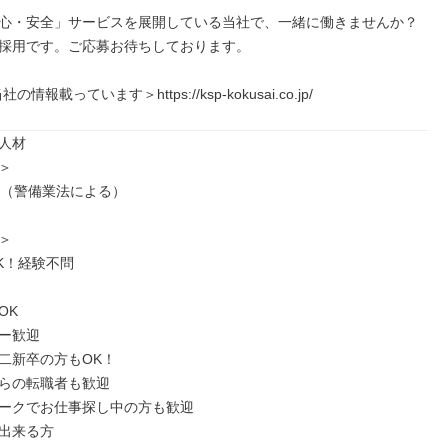
心・安全」サービスを展開している当社で、一緒に働きませんか？

採用です。ご応募お待ちしております。

情報載っています＞https://ksp-kokusai.co.jp/
人材



上（警備業法による）



K！経験不問

K

ー歓迎

二新卒の方もOK！

らの転職者も歓迎

ークでお仕事探し中の方も歓迎

出来る方
