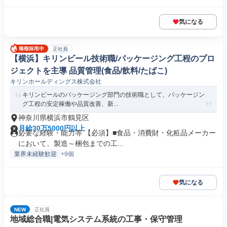
気になる
正社員
【横浜】キリンビール技術職/パッケージング工程のプロ
ジェクトを主導 品質管理(食品/飲料/たばこ)
キリンホールディングス株式会社
キリンビールのパッケージング部門の技術職として、パッケージン
グ工程の安定稼働や品質改善、新...
神奈川県横浜市鶴見区
月給30万5000円以上
必要な経験・能力等 【必須】■食品・消費財・化粧品メーカー
において、製造～梱包までの工...
業界未経験歓迎
+9個
気になる
NEW
正社員
地域総合職|電気システム系統の工事・保守管理