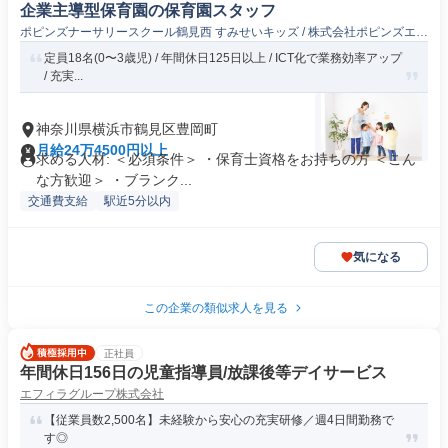
企業主導型保育園の保育園スタッフ
ポピンズナーサリースクール鶴見西 すみせいキッズ / 株式会社ポピンズエデ
ュケア
定員18名(0〜3歳児) / 年間休日125日以上 / ICT化で業務効率アップ
/ 充実...
神奈川県横浜市鶴見区豊岡町
月給24万4500円以上
求める人材: ＜必須条件＞ ・保育士資格をお持ちの方 ＜こん
な方歓迎＞ ・ブランク...
交通費支給
駅近5分以内
気になる
この企業の類似求人を見る
正社員
年間休日156日の児童指導員/放課後等デイサービス
エフィラグループ株式会社
【従業員数2,500名】未経験から安心の充実研修／週4日間勤務で
す◎