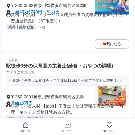
〒230-0062神奈川県横浜市鶴見区豊岡町
月給47万6780円～51万円
資格 【必須】 ・サービス管理責任者の資格要件を満たす方 ・
普通運転免許（AT限定可）...
業界未経験歓迎
+12個
気になる
正社員
駅徒歩3分の保育園の栄養士(給食・おやつの調理)
ウオクニ株式会社
駅近＊基本土日祝休み・年間休日115日＊子育てママも活躍中！
〒230-0001神奈川県横浜市鶴見区矢向
月給25万円
求めている人材 【必須】栄養士または管理栄養士資格 ・調
理・キッチン業務経験ある方歓...
制服あり
業界未経験歓迎
+32個
ホーム
オファー
気になる