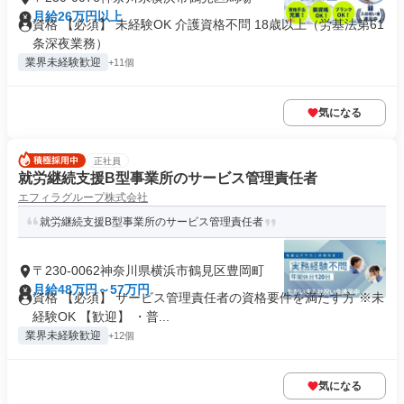
月給26万円以上
資格 【必須】 未経験OK 介護資格不問 18歳以上（労基法第61
条深夜業務）
業界未経験歓迎
+11個
気になる
正社員
就労継続支援B型事業所のサービス管理責任者
エフィラグループ株式会社
就労継続支援B型事業所のサービス管理責任者
〒230-0062神奈川県横浜市鶴見区豊岡町
月給48万円～57万円
資格 【必須】 サービス管理責任者の資格要件を満たす方 ※未
経験OK 【歓迎】 ・普...
業界未経験歓迎
+12個
気になる