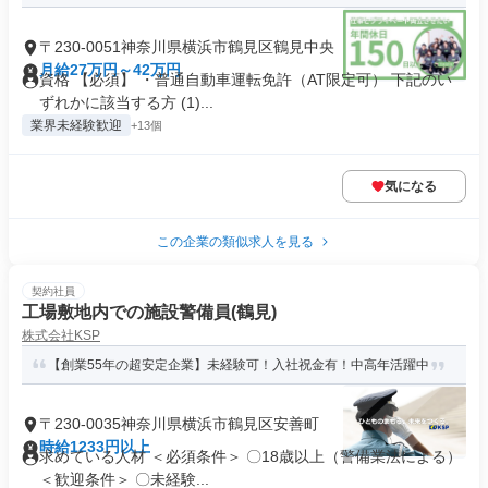
〒230-0051神奈川県横浜市鶴見区鶴見中央
月給27万円～42万円
資格 【必須】 ・普通自動車運転免許（AT限定可） 下記のい
ずれかに該当する方 (1)...
業界未経験歓迎
+13個
気になる
この企業の類似求人を見る
契約社員
工場敷地内での施設警備員(鶴見)
株式会社KSP
【創業55年の超安定企業】未経験可！入社祝金有！中高年活躍中
〒230-0035神奈川県横浜市鶴見区安善町
時給1233円以上
求めている人材 ＜必須条件＞ 〇18歳以上（警備業法による）
＜歓迎条件＞ 〇未経験...