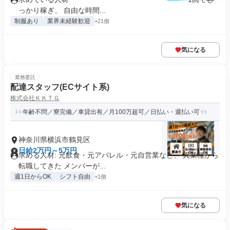
っかり稼ぎ、 自由な時間...
制服あり
業界未経験歓迎
+21個
気になる
業務委託
配達スタッフ(ECサイト系)
株式会社ＫＫＴＧ
年齢不問／寮完備／車貸出有／月100万超可／日払い・週払い可
神奈川県横浜市鶴見区
日給2万円～5万円
求める人材: 元飲食・元アパレル・元自営業など、 異業種から
転職してきた メンバーが...
週1日からOK
シフト自由
+1個
気になる