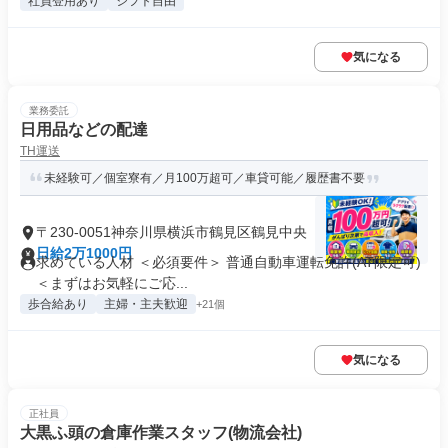
社員登用あり
シフト自由
気になる
業務委託
日用品などの配達
TH運送
未経験可／個室寮有／月100万超可／車貸可能／履歴書不要
〒230-0051神奈川県横浜市鶴見区鶴見中央
日給2万1000円
求めている人材 ＜必須要件＞ 普通自動車運転免許(AT限定可)
＜まずはお気軽にご応...
歩合給あり
主婦・主夫歓迎
+21個
気になる
正社員
大黒ふ頭の倉庫作業スタッフ(物流会社)