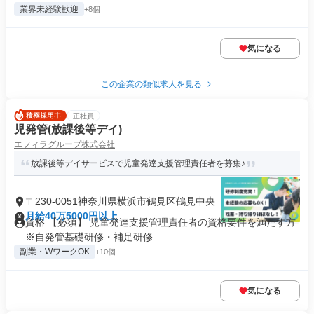
業界未経験歓迎
+8個
気になる
この企業の類似求人を見る
正社員
児発管(放課後等デイ)
エフィラグループ株式会社
放課後等デイサービスで児童発達支援管理責任者を募集♪
〒230-0051神奈川県横浜市鶴見区鶴見中央
月給40万5000円以上
資格 【必須】 児童発達支援管理責任者の資格要件を満たす方
※自発管基礎研修・補足研修...
副業・WワークOK
+10個
気になる