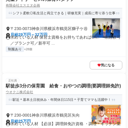
有限会社エスエヌ企画
シフト柔軟◎私生活と両立できる｜研修充実｜成長に寄り添う仕事
〒230-0073神奈川県横浜市鶴見区獅子ケ谷
月給29万円～32万円
求めている人材 保育士資格をお持ちであればOK!! ・未経験可
／ブランク可／新卒可 ...
制服あり
+28個
気になる
正社員
駅徒歩3分の保育園 給食・おやつの調理(要調理師免許)
ウオクニ株式会社
駅近＊基本土日祝休み・年間休日115日＊子育てママも活躍中！
〒230-0001神奈川県横浜市鶴見区矢向
月給25万円
求めている人材 【必須】調理師免許資格 ・調理・キッチン業