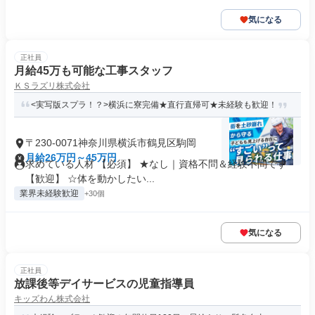
気になる
正社員
月給45万も可能な工事スタッフ
ＫＳラズリ株式会社
<実写版スプラ！？>横浜に寮完備★直行直帰可★未経験も歓迎！
〒230-0071神奈川県横浜市鶴見区駒岡
月給26万円～45万円
求めている人材 【必須】 ★なし｜資格不問＆経験不問です
【歓迎】 ☆体を動かしたい...
業界未経験歓迎
+30個
気になる
正社員
放課後等デイサービスの児童指導員
キッズわん株式会社