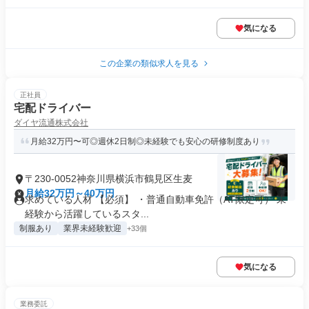
気になる
この企業の類似求人を見る
正社員
宅配ドライバー
ダイヤ流通株式会社
月給32万円〜可◎週休2日制◎未経験でも安心の研修制度あり
〒230-0052神奈川県横浜市鶴見区生麦
月給32万円～40万円
求めている人材 【必須】 ・普通自動車免許（AT限定可） 未
経験から活躍しているスタ...
制服あり
業界未経験歓迎
+33個
気になる
業務委託