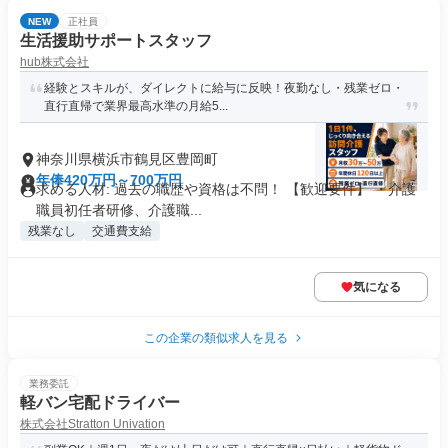
NEW
正社員
生活援助サポートスタッフ
hub株式会社
経験とスキルが、ダイレクトに給与に反映！夜勤なし・残業ゼロ・
直行直帰で業界最高水準の月給5...
神奈川県横浜市鶴見区豊岡町
年俸420万円～700万円
求める人材: 過去の職歴や資格は不問！ 【歓迎要件】 ・介護
職員初任者研修、介護職...
残業なし
交通費支給
気になる
この企業の類似求人を見る
業務委託
軽バン宅配ドライバー
株式会社Stratton Univation