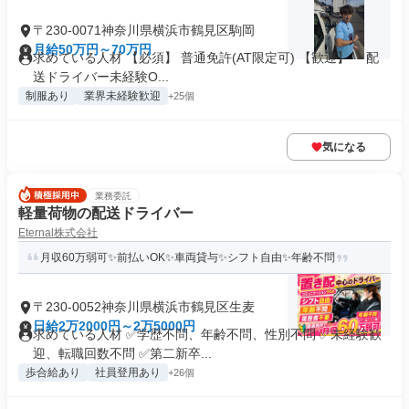
〒230-0071神奈川県横浜市鶴見区駒岡
月給50万円～70万円
求めている人材 【必須】 普通免許(AT限定可) 【歓迎】 ・配
送ドライバー未経験O...
制服あり
業界未経験歓迎
+25個
気になる
業務委託
軽量荷物の配送ドライバー
Eternal株式会社
月収60万弱可✨前払いOK✨車両貸与✨シフト自由✨年齢不問
〒230-0052神奈川県横浜市鶴見区生麦
日給2万2000円～2万5000円
求めている人材 ✅学歴不問、年齢不問、性別不問 ✅未経験歓
迎、転職回数不問 ✅第二新卒...
歩合給あり
社員登用あり
+26個