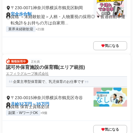
〒230-0071神奈川県横浜市鶴見区駒岡
完全歩合制
資格 ＜未経験歓迎＞人柄・人物重視の採用◎ ▼普通自動車運
転免許をお持ちの方は自家用...
業界未経験歓迎
+21個
気になる
正社員
認可外保育施設の保育職(エリア統括)
エフィラグループ株式会社
企業主導型保育園で、乳児保育のお仕事です
〒230-0015神奈川県横浜市鶴見区寺谷
月給32万円～35万円
資格 保育士資格必須
副業・WワークOK
+9個
気になる