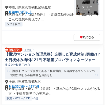
神奈川県横浜市鶴見区鶴見駅
月給80万円以上
求める人材: 【必須条件】 ・普通自動車免許（AT限定可） ＼
こんな理想を実現でき...
シフト自由
気になる
正社員
【横浜/マンション管理業務】充実した育成体制 /実働7H/
土日祝休み/年休121日 不動産プロパティマネージャー
株式会社松尾工務店
【概要】グループ会社である「和興通商」が分譲するマンションの
管理に関わる各種業務をお任せし...
神奈川県横浜市鶴見区
月給33万円～49万円
必要な経験・能力等 【必須】 ・基本的なPC操作スキルがある
方 ・不動産業界での実務経...
副業・WワークOK
+6個