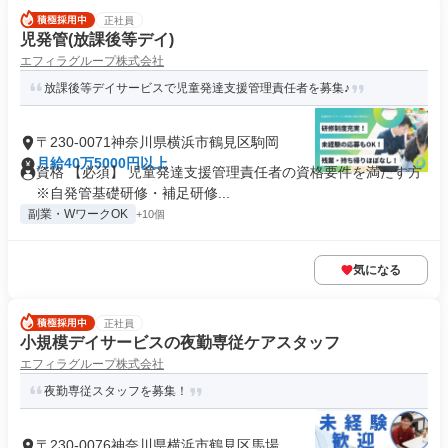
正社員
児発管(放課後等デイ)
エフィラグループ株式会社
放課後等デイサービスで児童発達支援管理責任者を募集♪
〒230-0071神奈川県横浜市鶴見区駒岡
月給40万5000円以上
資格 【必須】 児童発達支援管理責任者の資格要件を満たす方
※自発管基礎研修・補足研修...
副業・WワークOK
+10個
気になる
正社員
小規模デイサービスの夜勤専従ケアスタッフ
エフィラグループ株式会社
夜勤専従スタッフを募集！
〒230-0076神奈川県横浜市鶴見区馬場