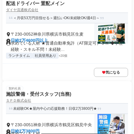
配送ドライバー 置配メイン
ダイヤ流通株式会社
＜月収53万円目指せる＞週払いOK/未経験OK/週4日～
〒230-0052神奈川県横浜市鶴見区生麦
日給2万4600円以上
求めている人材 ★普通自動車免許（AT限定可）ＯＫ ◆学歴・
経験・スキル不問！未経験...
ランチタイム
社員登用あり
+20個
気になる
契約社員
施設警備・受付スタッフ(当務)
ＳＰＤ株式会社
未経験OK★屋内中心の応援勤務！日収2万3800円★
〒230-0051神奈川県横浜市鶴見区鶴見中央
日給2万3800円
求めている人材 ━━━━━━━━━━━━━━━━ 1回でし