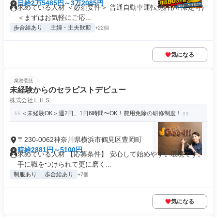
日給2万5485円～3万2085円
求めている人材 ＜必須要件＞ 普通自動車運転免許(AT限定可)
＜まずはお気軽にご応...
歩合給あり
主婦・主夫歓迎
+22個
気になる
業務委託
未経験からのセラピストデビュー
株式会社ＬＨＳ
＜未経験OK＞週2日、1日6時間〜OK！費用免除の研修制度！
〒230-0062神奈川県横浜市鶴見区豊岡町
時給2881円～5100円
求めている人材 【応募条件】 安心して始めやすい環境です。
手に職をつけられて更に磨く...
制服あり
歩合給あり
+7個
気になる