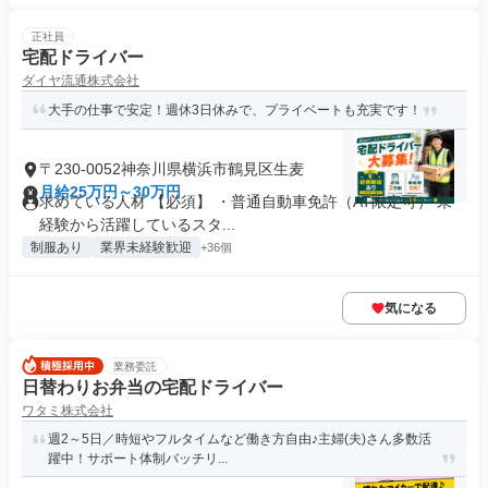
正社員
宅配ドライバー
ダイヤ流通株式会社
大手の仕事で安定！週休3日休みで、プライベートも充実です！
〒230-0052神奈川県横浜市鶴見区生麦
月給25万円～30万円
求めている人材 【必須】 ・普通自動車免許（AT限定可） 未
経験から活躍しているスタ...
制服あり
業界未経験歓迎
+36個
気になる
業務委託
日替わりお弁当の宅配ドライバー
ワタミ株式会社
週2～5日／時短やフルタイムなど働き方自由♪主婦(夫)さん多数活
躍中！サポート体制バッチリ...