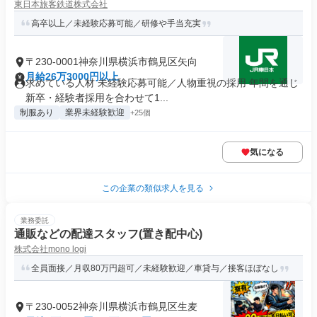
東日本旅客鉄道株式会社
高卒以上／未経験応募可能／研修や手当充実
〒230-0001神奈川県横浜市鶴見区矢向
月給26万3000円以上
求めている人材 未経験応募可能／人物重視の採用 年間を通じ
新卒・経験者採用を合わせて1...
制服あり
業界未経験歓迎
+25個
気になる
この企業の類似求人を見る
業務委託
通販などの配達スタッフ(置き配中心)
株式会社mono logi
全員面接／月収80万円超可／未経験歓迎／車貸与／接客ほぼなし
〒230-0052神奈川県横浜市鶴見区生麦