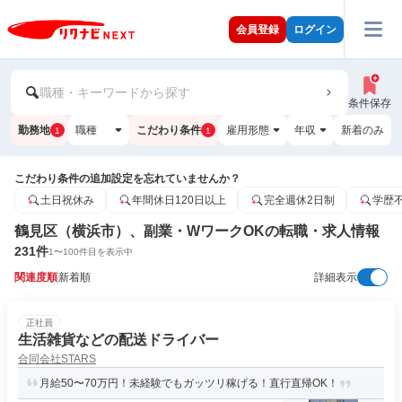
会員登録
ログイン
職種・キーワードから探す
条件保存
勤務地
職種
こだわり条件
雇用形態
年収
新着のみ
1
1
こだわり条件の追加設定を忘れていませんか？
土日祝休み
年間休日120日以上
完全週休2日制
学歴
鶴見区（横浜市）、副業・WワークOKの転職・求人情報
231
件
1
〜
100
件目を表示中
関連度順
新着順
詳細表示
正社員
生活雑貨などの配送ドライバー
合同会社STARS
月給50〜70万円！未経験でもガッツリ稼げる！直行直帰OK！