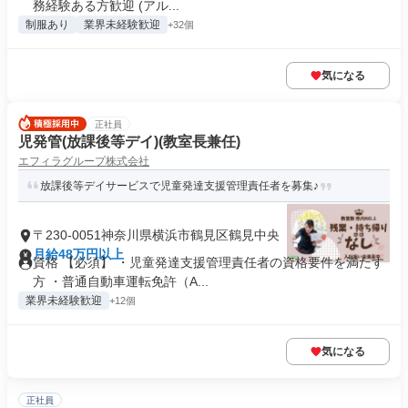
務経験ある方歓迎 (アル...
制服あり
業界未経験歓迎
+32個
気になる
正社員
児発管(放課後等デイ)(教室長兼任)
エフィラグループ株式会社
放課後等デイサービスで児童発達支援管理責任者を募集♪
〒230-0051神奈川県横浜市鶴見区鶴見中央
月給48万円以上
資格 【必須】 ・児童発達支援管理責任者の資格要件を満たす
方 ・普通自動車運転免許（A...
業界未経験歓迎
+12個
気になる
正社員