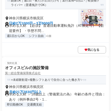
副業OK｜週1日・夜だけ/土日だけ可｜直行直帰×日払い｜軽貨物ド
ライバー（普通免許でOK）
神奈川県横浜市鶴見区
日給2万1000円～3万9000円
求める人材: 【必須】 普通自動車運転免許（AT限定可） 【歓
迎要件】 ・学歴不問...
週1日からOK
シフト自由
+1個
気になる
契約社員
オフィスビルの施設警備
第一総合警備保障株式会社
⭐未経験歓迎⭐複数シフトありで自分に合った働き方✨
神奈川県横浜市鶴見区
月給21万2830円以上
求める人材: ✅18歳以上（警備業法の為） 年齢の条件と理由：
あり（例外事由2号・1...
即日勤務OK
交通費支給