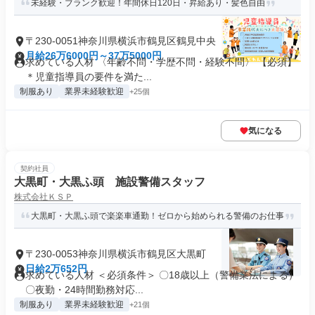
未経験・ブランク歓迎！年間休日120日・昇給あり・髪色自由
〒230-0051神奈川県横浜市鶴見区鶴見中央
月給26万6000円～37万5000円
求めている人材 〈年齢不問・学歴不問・経験不問〉 【必須】
＊児童指導員の要件を満た...
制服あり
業界未経験歓迎
+25個
気になる
契約社員
大黒町・大黒ふ頭 施設警備スタッフ
株式会社ＫＳＰ
大黒町・大黒ふ頭で楽楽車通勤！ゼロから始められる警備のお仕事
〒230-0053神奈川県横浜市鶴見区大黒町
日給2万652円
求めている人材 ＜必須条件＞ 〇18歳以上（警備業法による）
〇夜勤・24時間勤務対応...
制服あり
業界未経験歓迎
+21個