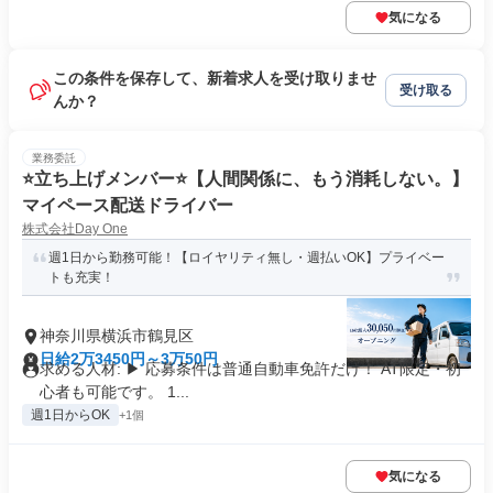
気になる
この条件を保存して、新着求人を受け取りませ
受け取る
んか？
業務委託
⭐️立ち上げメンバー⭐️【人間関係に、もう消耗しない。】
マイペース配送ドライバー
株式会社Day One
週1日から勤務可能！【ロイヤリティ無し・週払いOK】プライベー
トも充実！
神奈川県横浜市鶴見区
日給2万3450円～3万50円
求める人材: ▶︎ 応募条件は普通自動車免許だけ！ AT限定・初
心者も可能です。 1...
週1日からOK
+1個
気になる