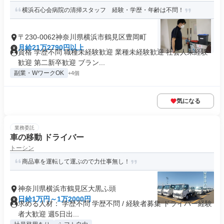
横浜石心会病院の清掃スタッフ 経験・学歴・年齢は不問！
〒230-0062神奈川県横浜市鶴見区豊岡町
月給21万2790円以上
資格 学歴不問 職種未経験歓迎 業種未経験歓迎 社会人未経験
歓迎 第二新卒歓迎 ブラン...
副業・WワークOK
+4個
気になる
業務委託
車の移動 ドライバー
トーシン
商品車を運転して運ぶので力仕事無し！
神奈川県横浜市鶴見区大黒ふ頭
日給1万円～1万2000円
求める人材： 学歴不問 学歴不問 / 経験者募集 ドライバー経験
者大歓迎 週5日出...