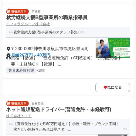
正社員
就労継続支援B型事業所の職業指導員
エフィラグループ株式会社
就労継続支援B型事業所のスタッフ募集♪
〒230-0062神奈川県横浜市鶴見区豊岡町
月給26万円～40万円
資格 【必須】 ・普通運転免許（AT限定可） その他資格不
要・未経験OK 【歓迎】 ...
業界未経験歓迎
+10個
気になる
業務委託
ネット通販配送ドライバー(普通免許・未経験可)
株式会社ＸｉＴ
【普通免許だけで月80万円超え！】学歴・職歴・ブランク不問！
稼ぎたい気持ちがあれば即スター...