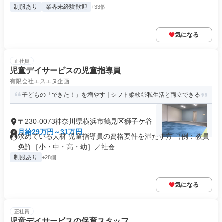
制服あり
業界未経験歓迎
+33個
気になる
正社員
児童デイサービスの児童指導員
有限会社エスエヌ企画
子どもの「できた！」を増やす｜シフト柔軟◎私生活と両立できる
〒230-0073神奈川県横浜市鶴見区獅子ケ谷
月給29万円～31万円
求めている人材 児童指導員の資格要件を満たす方 （例：教員
免許［小・中・高・幼］／社会...
制服あり
+28個
気になる
正社員
児童デイサービスの保育スタッフ