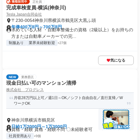
正社員
完成車検査員-横浜(神奈川)
Tesla Japan合同会社
〒230-0054神奈川県横浜市鶴見区大黒ふ頭
年俸400万8円～700万8円
求めている人材 ・自動車整備士の資格（2級以上）をお持ちの
方または自動車メーカーでの完...
制服あり
業界未経験歓迎
+27個
気になる
NEW
業務委託
現金日払い可のマンション清掃
株式会社 プログレス
月収28万円以上可／週1日～OK／シフト自由自在／直行直帰／W
ワークOK
神奈川県横浜市鶴見区
日給1万2000円～1万3000円
資格・経験 資格・経験不問 〇未経験者可
社員登用あり
+9個