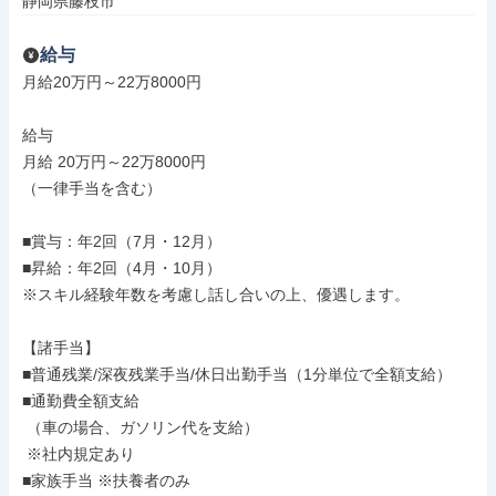
静岡県藤枝市
給与
月給20万円～22万8000円

給与

月給 20万円～22万8000円

（一律手当を含む）

■賞与：年2回（7月・12月）

■昇給：年2回（4月・10月）

※スキル経験年数を考慮し話し合いの上、優遇します。

【諸手当】

■普通残業/深夜残業手当/休日出勤手当（1分単位で全額支給）

■通勤費全額支給

 （車の場合、ガソリン代を支給）

 ※社内規定あり

■家族手当 ※扶養者のみ
