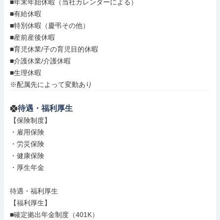
■年末年始休暇（当社カレンダーによる）

■有給休暇

■特別休暇（慶弔その他）

■産前産後休暇

■育児休業/子の育児目的休暇

■介護休業/介護休暇

■生理休暇

※配属先によって変動あり
待遇・福利厚生
【保険制度】

・雇用保険

・労災保険

・健康保険

・厚生年金

待遇・福利厚生

【福利厚生】

■確定拠出年金制度（401K）
