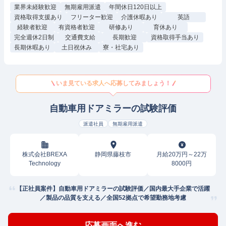
業界未経験歓迎
無期雇用派遣
年間休日120日以上
資格取得支援あり
フリーター歓迎
介護休暇あり
英語
経験者歓迎
有資格者歓迎
研修あり
育休あり
完全週休2日制
交通費支給
長期歓迎
資格取得手当あり
長期休暇あり
土日祝休み
寮・社宅あり
いま見ている求人へ応募してみましょう！
自動車用ドアミラーの試験評価
派遣社員
無期雇用派遣
株式会社BREXA
静岡県藤枝市
月給20万円～22万
Technology
8000円
【正社員案件】自動車用ドアミラーの試験評価／国内最大手企業で活躍
／製品の品質を支える／全国52拠点で希望勤務地考慮
応募画面へ進む