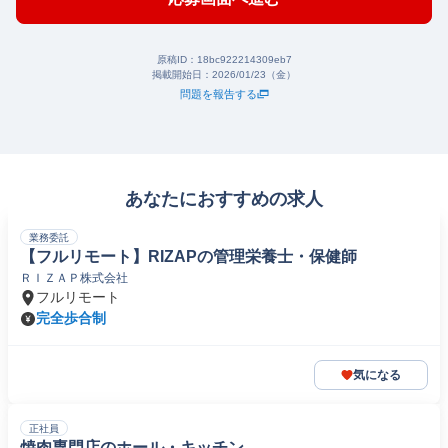
原稿ID：
18bc922214309eb7
掲載開始日：
2026/01/23（金）
問題を報告する
あなたにおすすめの求人
業務委託
【フルリモート】RIZAPの管理栄養士・保健師
ＲＩＺＡＰ株式会社
フルリモート
完全歩合制
気になる
正社員
焼肉専門店のホール・キッチン