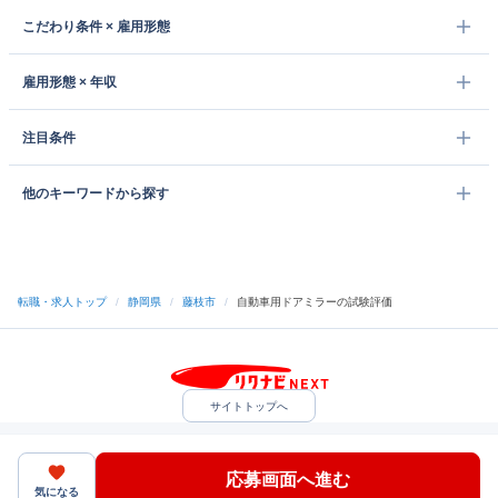
こだわり条件 × 雇用形態
雇用形態 × 年収
注目条件
他のキーワードから探す
転職・求人トップ
/
静岡県
/
藤枝市
/
自動車用ドアミラーの試験評価
サイトトップへ
中途採用をご検討の企業様
利用規約・プライバシーポリシー
サイトマップ
ヘルプ・お問い合わせ
応募画面へ進む
（C）Indeed Inc.
気になる