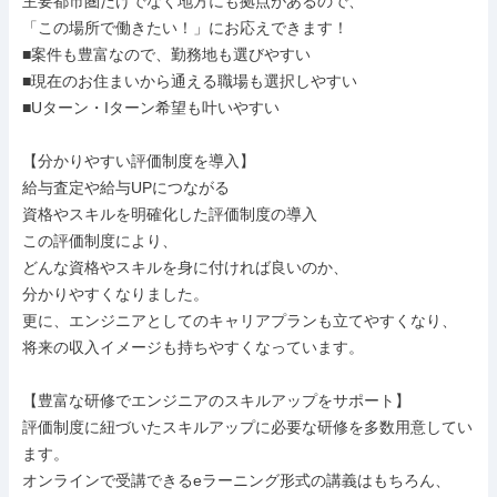
主要都市圏だけでなく地方にも拠点があるので、

「この場所で働きたい！」にお応えできます！

■案件も豊富なので、勤務地も選びやすい

■現在のお住まいから通える職場も選択しやすい

■Uターン・Iターン希望も叶いやすい

【分かりやすい評価制度を導入】

給与査定や給与UPにつながる

資格やスキルを明確化した評価制度の導入

この評価制度により、

どんな資格やスキルを身に付ければ良いのか、

分かりやすくなりました。

更に、エンジニアとしてのキャリアプランも立てやすくなり、

将来の収入イメージも持ちやすくなっています。

【豊富な研修でエンジニアのスキルアップをサポート】

評価制度に紐づいたスキルアップに必要な研修を多数用意してい
ます。

オンラインで受講できるeラーニング形式の講義はもちろん、
