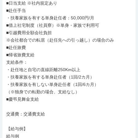
■日当支給 ※社内規定あり

■赴任手当

・扶養家族を有する単身赴任者：50,000円/月

■借上社宅制度（社員寮）※単身・家族で利用可

■引越費用全額会社負担

※会社都合での転居（赴任先への引っ越し）の場合のみ

■赴任旅費

■帰省旅費支給

支給条件：

・赴任地と自宅の直線距離250Km以上

・扶養家族を有する単身赴任者（1回/2カ月）

・扶養家族を有しない単身赴任者（1回/6カ月）

（※独身での転勤の場合、支給なし）

■慶弔見舞金支給

交通費：交通費支給

【給与例】

給与例
