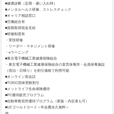
■健康診断（定期・雇い入れ時）

■メンタルヘルス研修、ストレスチェック

■キャリア相談窓口

■労働組合有

■資格取得祝金支給

■研修制度有

・実技研修

・リーダー・マネジメント研修

・eラーニング

■東京電子機械工業健康保険組合

・東京電子機械工業健康保険組合の直営保養所・会員保養施設
（宿泊・日帰り）を割引価格で利用可能

■オンライン英会話

■TOEIC団体受験割引

■メットライフ生命保険優待

■PC優待販売プログラム

■自動車教習所優待プログラム（家族・内定者も可）

■UCゴールドカード＜年会費永久無料＞

他