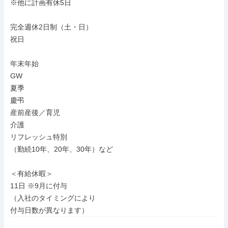
※他に計画有休5日

完全週休2日制（土・日）

祝日

年末年始

GW

夏季

慶弔

産前産後／育児

介護

リフレッシュ特別

（勤続10年、20年、30年）など

＜有給休暇＞

11日 ※9月に付与

（入社のタイミングにより

付与日数が異なります）