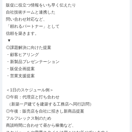
販促に役立つ情報をいち早く伝えたり

自社技術チームと連携した

問い合わせ対応など、

「頼れるパートナー」として

信頼を築きます。

 ▼

◎課題解決に向けた提案

・顧客ヒアリング

・新製品プレゼンテーション

・販促企画提案

・営業支援提案

＜1日のスケジュール例＞

◎午前：代理店と打ち合わせ

 （新築一戸建てを建築する工務店へ同行訪問）

◎午後：販売店を自社に招きし新商品提案

フルフレックス制のため

商談時間に合わせて昼から稼働など、
