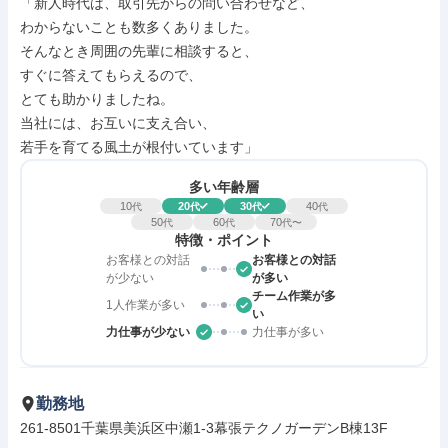
「新人時代は、取引先からの問い合わせなど、

わからないことも数多くありました。

そんなとき周囲の先輩に相談すると、

すぐに答えてもらえるので、

とても助かりましたね。

当社には、お互いに支え合い、

若手を育てる風土が根付いています」
多い年齢層
10
20
30
40
代
代
代
代
50
60
70
代
代
代〜
特徴・ポイント
お客様との対話
お客様との対話
が少ない
が多い
チーム作業が多
1人作業が多い
い
力仕事が少ない
力仕事が多い
勤務地
261-8501千葉県美浜区中瀬1-3幕張テクノガーデンB棟13F