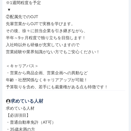
※1週間程度を予定

 ▼

②配属先でのOJT

先輩営業からOJTで実務を学びます。

その後、徐々に担当企業を引き継ぎながら、

半年～9ヶ月程度で独り立ちを目指します！

入社時以外も研修が充実していますので

営業経験や業界知識がない方でもご安心ください！

＜キャリアパス＞

・営業から商品企画、営業企画への異動など

年齢・社歴関係なくキャリアアップが可能！

予算取りを含め、若手にも裁量権がある点も特徴です！
求めている人材
求めている人材

【必須項目】

・普通自動車免許（AT可）

・35歳未満の方
