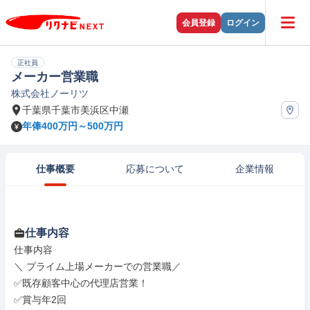
会員登録
ログイン
正社員
メーカー営業職
株式会社ノーリツ
千葉県千葉市美浜区中瀬
年俸400万円～500万円
仕事概要
応募について
企業情報
仕事内容
仕事内容

＼ プライム上場メーカーでの営業職／

✅既存顧客中心の代理店営業！

✅賞与年2回
