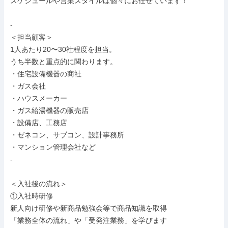
スケジュールや営業スタイルは個々にお任せています！

-

＜担当顧客＞

1人あたり20〜30社程度を担当。

うち半数と重点的に関わります。

・住宅設備機器の商社

・ガス会社

・ハウスメーカー

・ガス給湯機器の販売店

・設備店、工務店

・ゼネコン、サブコン、設計事務所

・マンション管理会社など

-

＜入社後の流れ＞

①入社時研修

新人向け研修や新商品勉強会等で商品知識を取得

「業務全体の流れ」や「受発注業務」を学びます
