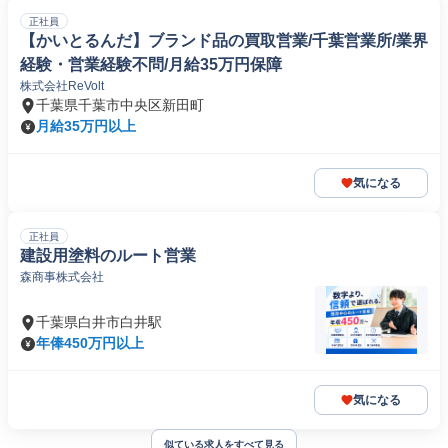
正社員
【かいとるんだ】ブランド品の買取営業/千葉営業所/業界
経験・営業経験不問/月給35万円保障
株式会社ReVolt
千葉県千葉市中央区新田町
月給35万円以上
気になる
正社員
建設用塗料のルート営業
森商事株式会社
千葉県白井市白井駅
年俸450万円以上
気になる
似ている求人をすべて見る