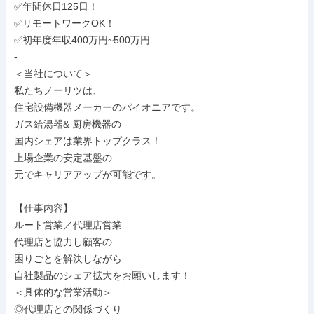
✅年間休日125日！

✅リモートワークOK！

✅初年度年収400万円~500万円

-

＜当社について＞

私たちノーリツは、

住宅設備機器メーカーのパイオニアです。

ガス給湯器& 厨房機器の

国内シェアは業界トップクラス！

上場企業の安定基盤の

元でキャリアアップが可能です。

【仕事内容】

ルート営業／代理店営業

代理店と協力し顧客の

困りごとを解決しながら

自社製品のシェア拡大をお願いします！

＜具体的な営業活動＞

◎代理店との関係づくり
