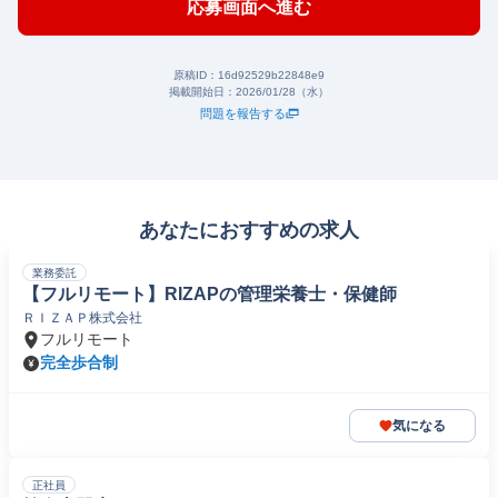
応募画面へ進む
原稿ID：
16d92529b22848e9
掲載開始日：
2026/01/28（水）
問題を報告する
あなたにおすすめの求人
業務委託
【フルリモート】RIZAPの管理栄養士・保健師
ＲＩＺＡＰ株式会社
フルリモート
完全歩合制
気になる
正社員