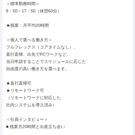
＜標準勤務時間＞

8：50～17：50（休憩60分）

★残業：月平均20時間

＜個人で選べる働き方＞

フルフレックス（コアタイムなし）、

直行直帰、出先でPCワークなど、

当日申請することでスケジュールに応じた

自由度の高い働き方を選べます。

★直行直帰可

★リモートワーク可

（リモートワークに対応した

社内システムを導入済み）

＜社員インタビュー＞

■ 残業月20時間と出産立ち会い
