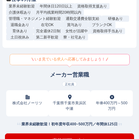
業界未経験歓迎
年間休日120日以上
資格取得支援あり
介護休暇あり
月平均残業時間20時間以内
管理職・マネジメント経験歓迎
通勤交通費全額支給
研修あり
退職金あり
在宅OK
賞与あり
ブランクOK
育休あり
完全週休2日制
女性が活躍中
資格取得手当あり
土日祝休み
第二新卒歓迎
寮・社宅あり
いま見ている求人へ応募してみましょう！
メーカー営業職
正社員
株式会社ノーリツ
千葉県千葉市美浜区
年俸400万円～500
中瀬
万円
業界未経験歓迎！初年度年収400~500万円／年間休125日