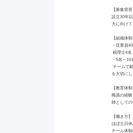
【募集背景】
設立30年
大に向けて
【組織体制】
・従業員40
 税理士4名 社会保険労務士1名 行政書士有資格者1名 宅地建物取引士1名

・5名～1
 チームで顧客を担当しているため、報連相やチーム間でのコミュニケーション
を大切にし
【教育体制】
職員の経験
師としての
【働き方】

ほぼ土日休
チーム体制