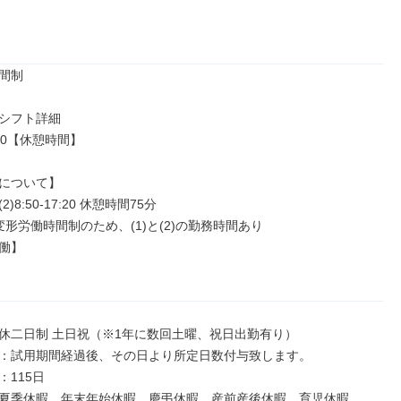
間制

シフト詳細

8:30【休憩時間】

について】

)8:50-17:20 休憩時間75分

形労働時間制のため、(1)と(2)の勤務時間あり

働】

休二日制 土日祝（※1年に数回土曜、祝日出勤有り）

：試用期間経過後、その日より所定日数付与致します。

115日

夏季休暇、年末年始休暇、慶弔休暇、産前産後休暇、育児休暇