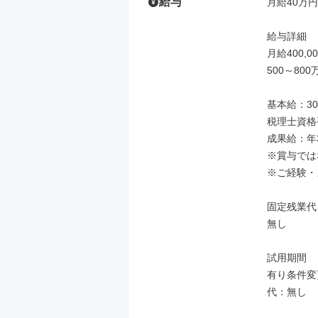
給与
月給40万円
給与詳細

月給400,0
500～800万
基本給：300
税理士資格手
成果給：年
※賞与では
※ご経験・
固定残業代

無し

試用期間

有り条件変
代：無し
