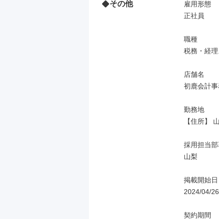
その他
雇用形態

正社員

職種

税務・経理
店舗名

初鹿会計事
勤務地

【住所】 山
採用担当部署
山梨

掲載開始日

2024/04/26
契約期間
