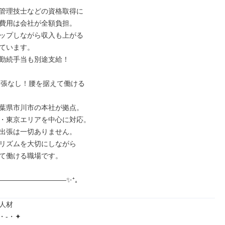
管理技士などの資格取得に

費用は会社が全額負担。

ップしながら収入も上がる

ています。

勤続手当も別途支給！

出張なし！腰を据えて働ける

葉県市川市の本社が拠点。

・東京エリアを中心に対応。

出張は一切ありません。

リズムを大切にしながら

て働ける職場です。

――――――――――✨⁺₊
人材

・-・✦
