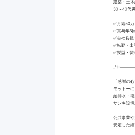
建築・土木
30～40代
✅月給50
✅賞与年3
✅会社負担
✅転勤・出
✅髪型・髪
₊⁺✨―――
「感謝の心
モットーに
給排水・衛
サンキ設備
公共事業や
安定した経