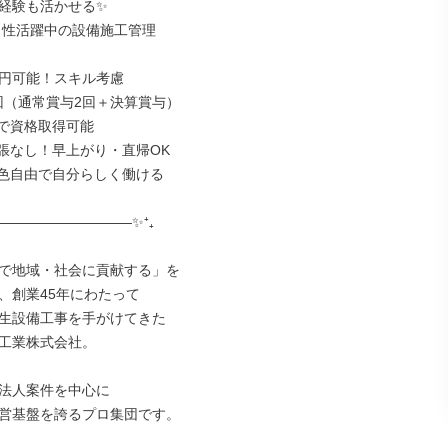
経験も活かせる✨

男性活躍中の設備施工管理

万円可能！スキル考慮

回（通常賞与2回＋決算賞与）

で資格取得可能

張なし！早上がり・直帰OK

色自由で自分らしく働ける

――――――――――✨⁺₊

で地域・社会に貢献する」を

、創業45年にわたって

生設備工事を手がけてきた

工業株式会社。

法人案件を中心に

営基盤を誇るプロ集団です。
