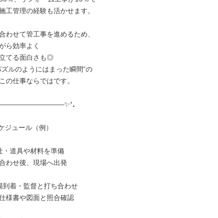
施工管理の経験も活かせます。

合わせて管工事を進めるため、

がら効率よく

立てる面白さも◎

パズルのようにはまった瞬間”の

この仕事ならではです。

――――――――――✨⁺₊

ケジュール（例）

出社・道具や材料を準備

合わせ後、現場へ出発

現場到着・監督と打ち合わせ

仕様書や図面と照合確認
