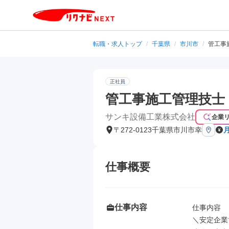
転職・求人トップ
/
千葉県
/
市川市
/
管工事
正社員
管工事施工管理技士
サンキ設備工業株式会社
企業
〒272-0123千葉県市川市幸
仕事概要
仕事内容
仕事内容

＼安定企業