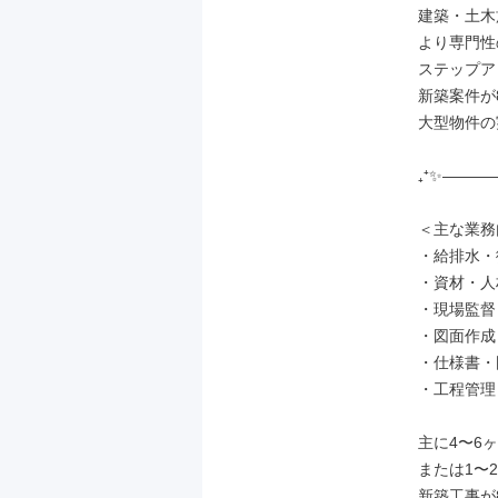
建築・土木
より専門性
ステップア
新築案件が
大型物件の
₊⁺✨―――
＜主な業務
・給排水・
・資材・人
・現場監督
・図面作成
・仕様書・
・工程管理
主に4〜6
または1〜
新築工事が