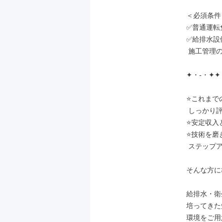
＜必須条件＞
✅普通運転
✅給排水設
 施工管理の経験

✦・-・✦✦
⭐これまで
 しっかり評価してもらいたい方

⭐安定収入
⭐技術を磨
 ステップアップしたい方

そんな方に
給排水・衛
培ってきた
環境をご用