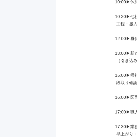
10:00▶休
10:30▶
 工程・搬入日時の打ち合わせ

12:00▶
13:00▶
 （引き込み管確認など）

15:00▶
 段取り確認

16:00▶図
17:00▶
17:30▶
 早上がり・直帰もOK⭐
