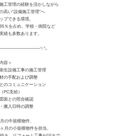
施工管理の経験を活かしながら

の高い“設備施工管理”へ

ップできる環境。

85％を占め、学校・病院など

実績も多数あります。

――――――――――✨⁺₊

内容＞

衛生設備工事の施工管理

材の手配および調整

とのコミュニケーション

（PC支給）

図面との照合確認

・搬入日時の調整

ヶ月の中規模物件、

2ヶ月の小規模物件を担当。

85％、リフォーム工事が15％で
