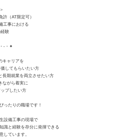


免許（AT限定可）

備工事における

・-・✦

のキャリアを

と長期就業を両立させたい方

きながら着実に

ぴったりの職場です！

生設備工事の現場で

知識と経験を存分に発揮できる

意しています。
