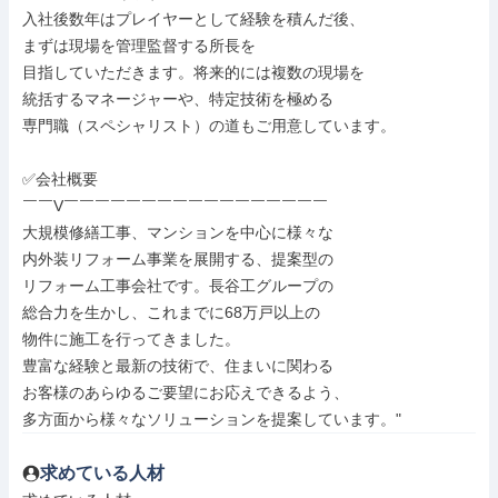
入社後数年はプレイヤーとして経験を積んだ後、

まずは現場を管理監督する所長を

目指していただきます。将来的には複数の現場を

統括するマネージャーや、特定技術を極める

専門職（スペシャリスト）の道もご用意しています。

✅会社概要

￣￣V￣￣￣￣￣￣￣￣￣￣￣￣￣￣￣￣￣

大規模修繕工事、マンションを中心に様々な

内外装リフォーム事業を展開する、提案型の

リフォーム工事会社です。長谷工グループの

総合力を生かし、これまでに68万戸以上の

物件に施工を行ってきました。

豊富な経験と最新の技術で、住まいに関わる

お客様のあらゆるご要望にお応えできるよう、

多方面から様々なソリューションを提案しています。"
求めている人材