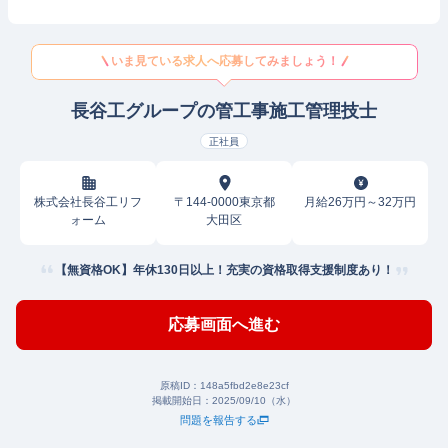
いま見ている求人へ応募してみましょう！
長谷工グループの管工事施工管理技士
正社員
株式会社長谷工リフ
〒144-0000東京都
月給26万円～32万円
ォーム
大田区
【無資格OK】年休130日以上！充実の資格取得支援制度あり！
応募画面へ進む
原稿ID：
148a5fbd2e8e23cf
掲載開始日：
2025/09/10（水）
問題を報告する