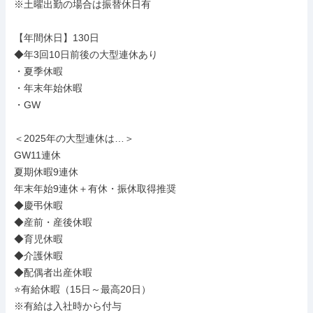
※土曜出勤の場合は振替休日有

【年間休日】130日

◆年3回10日前後の大型連休あり

・夏季休暇

・年末年始休暇

・GW

＜2025年の大型連休は…＞

GW11連休

夏期休暇9連休

年末年始9連休＋有休・振休取得推奨

◆慶弔休暇

◆産前・産後休暇

◆育児休暇

◆介護休暇

◆配偶者出産休暇

⭐有給休暇（15日～最高20日）

※有給は入社時から付与
