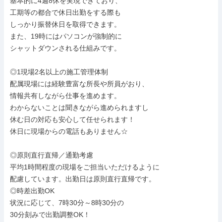
基本的に4週8休を実現できており、

工期等の都合で休日出勤をする際も

しっかり振替休日を取得できます。

また、19時にはパソコンが強制的に

シャットダウンされる仕組みです。

◎1現場2名以上の施工管理体制

配属現場には経験豊富な所長や所員がおり、

情報共有しながら仕事を進めます。

わからないことは聞きながら進められますし

休む日の対応も安心して任せられます！

休日に現場からの電話もありません☆

◎原則直行直帰／通勤考慮

平均1時間程度の現場をご担当いただけるように

配慮しています。出勤日は原則直行直帰です。

◎時差出勤OK

状況に応じて、7時30分～8時30分の

30分刻みで出勤調整OK！
