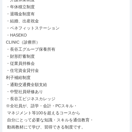
・年休積立制度

・退職金制度有

・結婚、出産祝金

・ベネフィットステーション

・HASEKO

CLINIC（診療所）

・長谷工グループ保養所有

・財形貯蓄制度

・従業員持株会

・住宅資金貸付金

利子補給制度

・通勤交通費全額支給

・中堅社員研修あり

・長谷工ビジネスカレッジ

※全社員が、語学・会計・PCスキル・

 マネジメント等100を超えるコースから

 自分にとって必要な知識・スキルを通信教育・

 動画教材にて学び、習得できる制度です。
