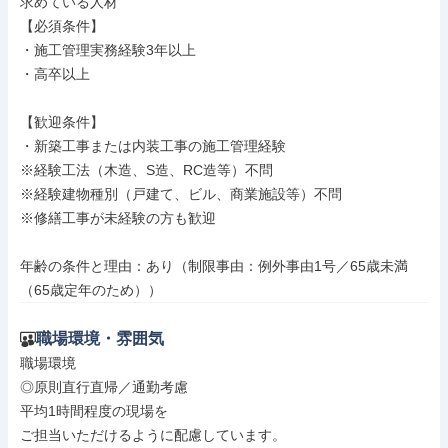
求めている人材

【必須条件】

・施工管理実務経験3年以上

・高卒以上

【歓迎条件】

・新築工事または内装工事の施工管理経験

※経験工法（木造、S造、RC造等）不問

※経験建物種別（戸建て、ビル、商業施設等）不問

※修繕工事が未経験の方も歓迎

年齢の条件と理由：あり（制限事由：例外事由1号／65歳未満
（65歳定年のため））
職場環境・雰囲気
職場環境

◎原則直行直帰／通勤考慮

平均1時間程度の現場を

ご担当いただけるように配慮しています。
