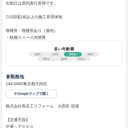
出勤日は原則直行直帰です。

◎1現場2名以上の施工管理体制

喫煙所：喫煙所あり（屋内）

・執務スペース内禁煙
多い年齢層
10
20
30
40
代
代
代
代
50
60
70
代
代
代〜
勤務地
144-0000東京都大田区
Googleマップで開く
株式会社長谷工リフォーム　大田区 現場

【交通手段】

交通・アクセス
