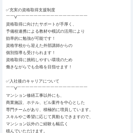
✅充実の資格取得支援制度

￣￣V￣￣￣￣￣￣￣￣￣￣￣￣￣￣￣￣￣

資格取得に向けたサポートが手厚く、

予備校連携による教材や模試の活用により

効率的に勉強が可能です！

資格学校から迎えた外部講師からの

個別指導も受けられます！

資格取得に挑戦しやすい環境のため

働きながらでも合格を目指せます！

✅入社後のキャリアについて

￣￣V￣￣￣￣￣￣￣￣￣￣￣￣￣￣￣￣￣

マンション修繕工事以外にも、

商業施設、ホテル、ビル案件を中心とした

専門チームがあり、積極的に増員しています。

スキルやご希望に応じて異動もできますので、

マンション以外のご経験も幅広く

積んでいただけます。
