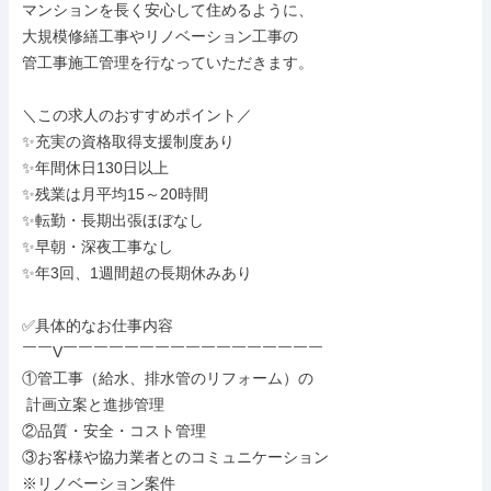
マンションを長く安心して住めるように、

大規模修繕工事やリノベーション工事の

管工事施工管理を行なっていただきます。

＼この求人のおすすめポイント／

✨充実の資格取得支援制度あり

✨年間休日130日以上

✨残業は月平均15～20時間

✨転勤・長期出張ほぼなし

✨早朝・深夜工事なし

✨年3回、1週間超の長期休みあり

✅具体的なお仕事内容

￣￣V￣￣￣￣￣￣￣￣￣￣￣￣￣￣￣￣￣

①管工事（給水、排水管のリフォーム）の

 計画立案と進捗管理

②品質・安全・コスト管理

③お客様や協力業者とのコミュニケーション

※リノベーション案件
