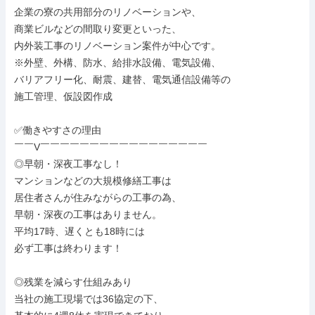
企業の寮の共用部分のリノベーションや、

商業ビルなどの間取り変更といった、

内外装工事のリノベーション案件が中心です。

※外壁、外構、防水、給排水設備、電気設備、

バリアフリー化、耐震、建替、電気通信設備等の

施工管理、仮設図作成

✅働きやすさの理由

￣￣V￣￣￣￣￣￣￣￣￣￣￣￣￣￣￣￣￣

◎早朝・深夜工事なし！

マンションなどの大規模修繕工事は

居住者さんが住みながらの工事の為、

早朝・深夜の工事はありません。

平均17時、遅くとも18時には

必ず工事は終わります！

◎残業を減らす仕組みあり

当社の施工現場では36協定の下、
