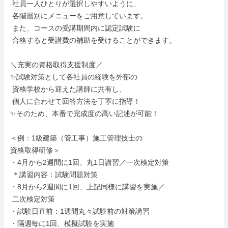
 社員一人ひとりが選択しやすいように、

 各階層別にメニューをご用意しています。

 また、コースの受講期間内に認定試験に

 合格すると受講費の補助を受けることができます。

＼充実の資格取得支援制度／

✨試験対策として各社員の経験を外部の

 資格学校から迎えた講師に共有し、

 個人に合わせて回答方法を丁寧に指導！

✨そのため、本番で完成度の高い記述が可能！

＜例：1級建築（管工事）施工管理技士の

資格取得研修＞

・4月から2週間に1回、丸1日講習／一次検定対策

 ＊講習内容：試験問題対策

・8月から2週間に1回、上記同様に講習を実施／

 二次検定対策

・試験日直前：1週間丸々試験前の対策講習

・隔週毎に1回、模擬試験を実施
