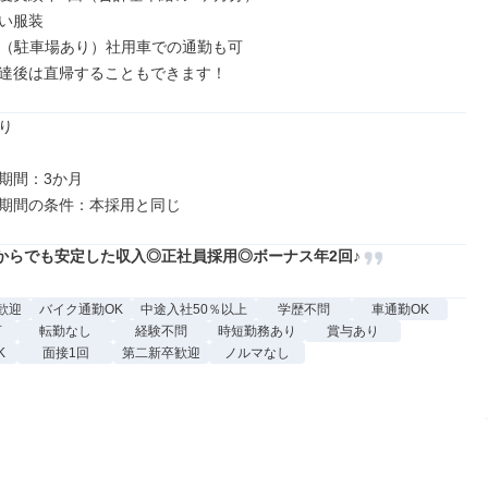
い服装

k（駐車場あり）社用車での通勤も可

達後は直帰することもできます！


期間：3か月

からでも安定した収入◎正社員採用◎ボーナス年2回♪
歓迎
バイク通勤OK
中途入社50％以上
学歴不問
車通勤OK
可
転勤なし
経験不問
時短勤務あり
賞与あり
K
面接1回
第二新卒歓迎
ノルマなし