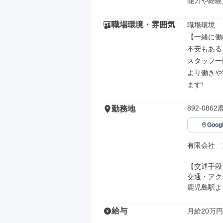
能力や経験
職場環境・雰囲気
職場環境

【一緒に働
不安もある
スタッフ一
より働きや
ます!
892-08
勤務地
Goo
有限会社　
【交通手段】
交通・アク
鹿児島駅よ
給与
月給20万円