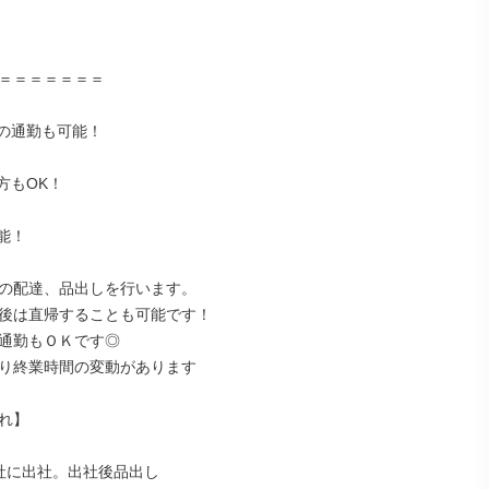
＝＝＝＝＝＝＝

の通勤も可能！

もOK！

！

の配達、品出しを行います。

後は直帰することも可能です！

通勤もＯＫです◎

り終業時間の変動があります

れ】

会社に出社。出社後品出し
