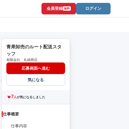
会員登録
ログイン
無料
青果卸売のルート配送スタ
ッフ
有限会社 丸靖商店
応募画面へ進む
気になる
7
人
が気になるしました
仕事概要
仕事内容