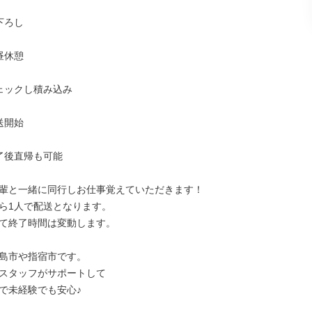
下ろし

昼休憩

チェックし積み込み

送開始

終了後直帰も可能

輩と一緒に同行しお仕事覚えていただきます！

ら1人で配送となります。

て終了時間は変動します。

島市や指宿市です。

スタッフがサポートして

で未経験でも安心♪