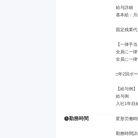
給与詳細

基本給：月給
固定残業代
【一律手当】
全員に一律
全員に一律
□年2回ボー
【給与例】

給与例

入社1年目給
勤務時間
変形労働時
勤務時間詳細