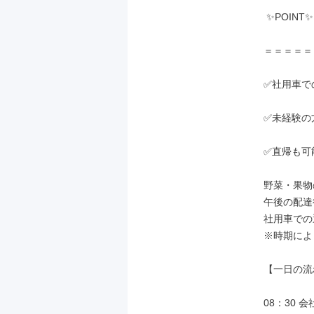
 ✨POINT✨

＝＝＝＝＝
✅社用車で
✅未経験の方
✅直帰も可能
野菜・果物
午後の配達
社用車での
※時期によ
【一日の流
08：30 