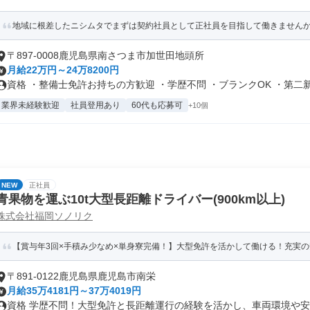
地域に根差したニシムタでまずは契約社員として正社員を目指して働きませんか
〒897-0008鹿児島県南さつま市加世田地頭所
月給22万円～24万8200円
資格 ・整備士免許お持ちの方歓迎 ・学歴不問 ・ブランクOK ・第二新.
業界未経験歓迎
社員登用あり
60代も応募可
+10個
NEW
正社員
青果物を運ぶ10t大型長距離ドライバー(900km以上)
株式会社福岡ソノリク
【賞与年3回×手積み少なめ×単身寮完備！】大型免許を活かして働ける！充実の安
〒891-0122鹿児島県鹿児島市南栄
月給35万4181円～37万4019円
資格 学歴不問！大型免許と長距離運行の経験を活かし、車両環境や安全