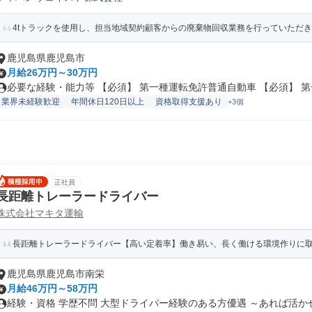
4tトラックを使用し、担当地域契約顧客からの廃棄物回収業務を行っていただきま
鹿児島県鹿児島市
月給26万円～30万円
必要な経験・能力等 【必須】 第一種運転免許普通自動車 【必須】 第一.
業界未経験歓迎
年間休日120日以上
資格取得支援あり
+3個
正社員
長距離トレーラードライバー
株式会社マキタ運輸
長距離トレーラードライバー【高い定着率】働き易い、長く働ける環境作りに
鹿児島県鹿児島市南栄
月給46万円～58万円
経験・資格 学歴不問 大型ドライバー経験のある方優遇 ～あれば活かせ.