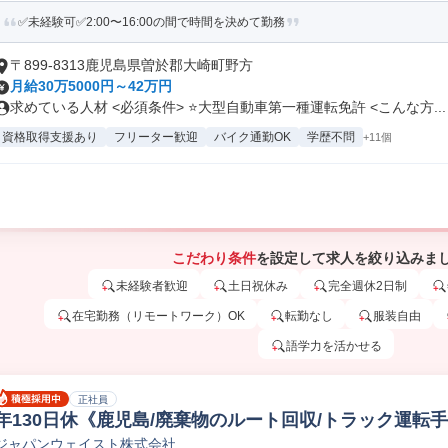
✅未経験可✅2:00〜16:00の間で時間を決めて勤務
〒899-8313鹿児島県曽於郡大崎町野方
月給30万5000円～42万円
求めている人材 <必須条件> ⭐大型自動車第一種運転免許 <こんな方...
資格取得支援あり
フリーター歓迎
バイク通勤OK
学歴不問
+11個
こだわり条件
を設定して求人を絞り込みま
未経験者歓迎
土日祝休み
完全週休2日制
在宅勤務（リモートワーク）OK
転勤なし
服装自由
語学力を活かせる
正社員
年130日休《鹿児島/廃棄物のルート回収/トラック運転
ジャパンウェイスト株式会社
業