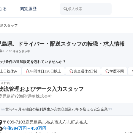
なる
閲覧履歴
求人検索
送スタッフ
児島県、ドライバー・配送スタッフの転職・求人情報
件
1
〜
100
件目を表示中
わり条件の追加設定を忘れていませんか？
土日祝休み
年間休日120日以上
完全週休2日制
学歴不問
正社員
物流管理およびデータ入力スタッフ
鹿児島荷役海陸運輸株式会社
賞与4ヶ月＆独自の福利厚生が充実◎創業70年を迎える安定企業
〒899-7103鹿児島県志布志市志布志町志布志
年俸364万円～450万円