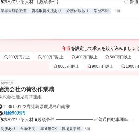
求めている人材 【必須条件】 ―――――――――――――― 〇 普通自.
業界未経験歓迎
資格取得支援あり
介護休暇あり
学歴不問
+11個
年収
を設定して求人を絞り込みましょ
200万円以上
300万円以上
400万円以上
500万円以上
800万円以上
900万円以上
1000
契約社員
物流会社の荷役作業職
株式会社鹿児島商運組
〒891-0122鹿児島県鹿児島市南栄
月給50万円
求めている人材 ■必須条件 ──────────── ✅普通自動車運転...
制服あり
学歴不問
車通勤OK
職場見学可
+6個