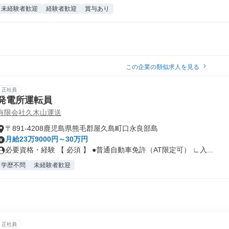
未経験者歓迎
経験者歓迎
賞与あり
この企業の類似求人を見る
正社員
発電所運転員
有限会社久木山運送
〒891-4208鹿児島県熊毛郡屋久島町口永良部島
月給23万9000円～30万円
必要資格・経験 【 必須 】 ●普通自動車免許（AT限定可） ∟入...
学歴不問
未経験者歓迎
正社員