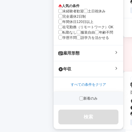
人気の条件
未経験者歓迎
土日祝休み
完全週休2日制
年間休日120日以上
在宅勤務（リモートワーク）OK
転勤なし
服装自由
年齢不問
学歴不問
語学力を活かせる
雇用形態
年収
すべての条件をクリア
新着のみ
検索