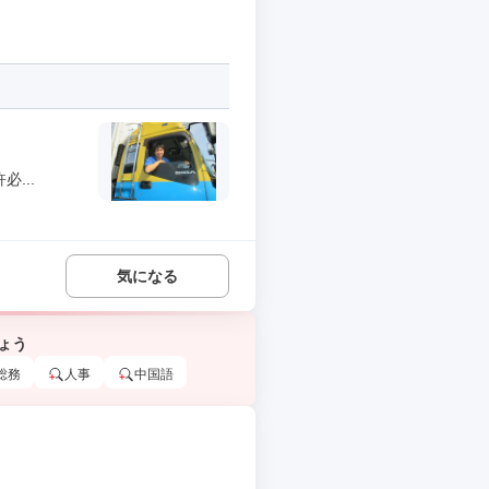
...
気になる
ょう
総務
人事
中国語