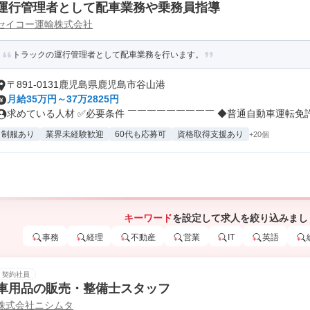
運行管理者として配車業務や乗務員指導
セイコー運輸株式会社
トラックの運行管理者として配車業務を行います。
〒891-0131鹿児島県鹿児島市谷山港
月給35万円～37万2825円
求めている人材 ✅必要条件 ￣￣￣￣￣￣￣￣￣ ◆普通自動車運転免許必
制服あり
業界未経験歓迎
60代も応募可
資格取得支援あり
+20個
キーワード
を設定して求人を絞り込みまし
事務
経理
不動産
営業
IT
英語
契約社員
車用品の販売・整備士スタッフ
株式会社ニシムタ