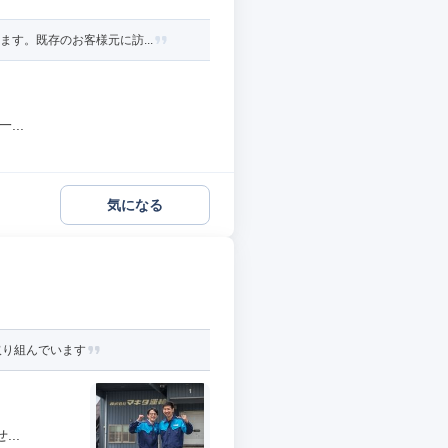
す。既存のお客様元に訪...
..
気になる
取り組んでいます
..