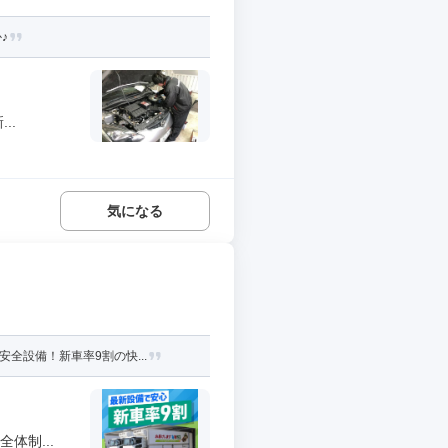
♪
..
気になる
全設備！新車率9割の快...
体制...