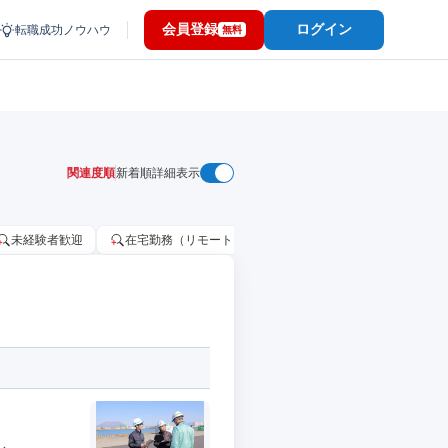
会員登録
ログイン
転職成功ノウハウ
無料
関連度順
新着順
詳細表示
未経験者歓迎
在宅勤務（リモートワーク）OK
家賃補助・住宅手当