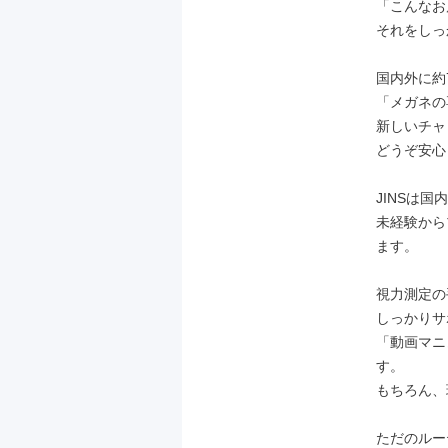
「こんなお
それをしっ
国内外に約
「メガネの
新しいチャ
どうぞ安心
JINSは
未経験から
ます。

視力測定の
しっかりサ
「動画マニ
す。

もちろん、
ただのルー