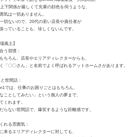
は、上下関係が厳しくて先輩の顔色を伺うような、

囲気は一切ありません。

一切ないので、20代の若い店長や責任者が

張っていることも、珍しくないんです。

職場風土】

合う習慣：

もちろん、店長やエリアディレクターからも、

く「〇〇さん」と名前でよく呼ばれるアットホームさがあります。

1と世間話：

on1では、仕事のお困りごとはもちろん、

なことしてみたい」という個人の夢まで、

てくれます。

だらない世間話で、爆笑するような距離感です。

くれる雰囲気：

に来るエリアディレクターに対しても、
