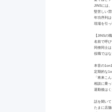
JINSに
堅苦しい雰
年功序列は
現場を引っ
【JINSの
名前で呼び
同僚同士は
役職ではな
本音の1on
定期的な1
「将来こん
相談に乗っ
退勤後はく
話を聞いて
たまに店舗