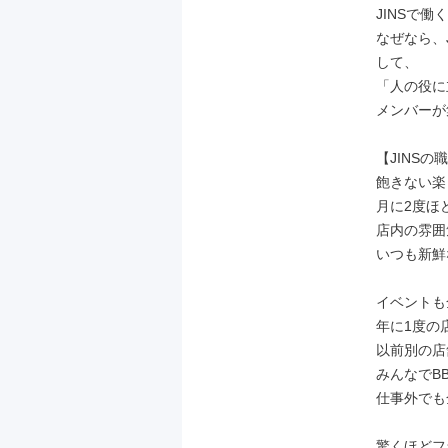
JINSで
なぜなら、J
して、

「人の役に
メンバーが
【JINSの
飽きない楽
月に2度ほ
店内の雰囲
いつも新鮮
イベントも
年に1度の
以前別の店
みんなでB
仕事外でも
驚くほどフ