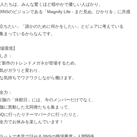
働く人たちは、みんな驚くほど穏やかで優しい人ばかり。

INSのビジョンである「Magnify Life - まだ見ぬ、ひかりを」に共感
立ちたい」「誰かのために何かをしたい」とピュアに考えている

集まっているからなんです。

職場環境】

しさ：

ど新作のトレンドメガネが登場するため、

気がガラリと変わり、

な気持ちでワクワクしながら働けます。

全力：

店舗の「休館日」には、今のメンバーだけでなく、

舗に異動した元同僚たちも集まって、

BQに行ったりテーマパークに行ったりと、

全力でお休みを楽しんでいます！

ラットで本音で話せるJINSの職場重度・人間関係。
