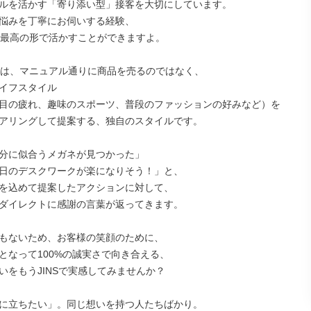
ルを活かす「寄り添い型」接客を大切にしています。

悩みを丁寧にお伺いする経験、

なら最高の形で活かすことができますよ。

接客は、マニュアル通りに商品を売るのではなく、

イフスタイル

目の疲れ、趣味のスポーツ、普段のファッションの好みなど）を

アリングして提案する、独自のスタイルです。

分に似合うメガネが見つかった」

日のデスクワークが楽になりそう！」と、

を込めて提案したアクションに対して、

ダイレクトに感謝の言葉が返ってきます。

もないため、お客様の笑顔のために、

となって100%の誠実さで向き合える、

いをもうJINSで実感してみませんか？

に立ちたい」。同じ想いを持つ人たちばかり。
