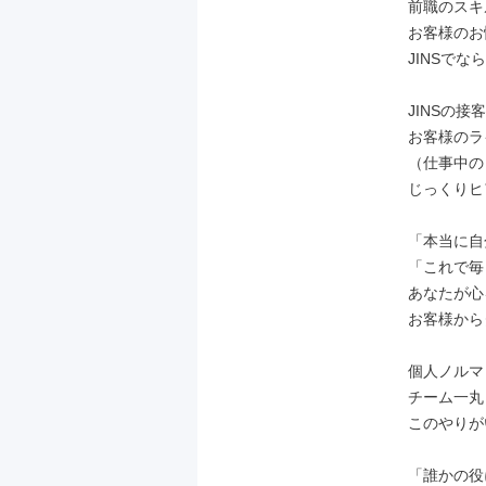
前職のスキ
お客様のお
JINSで
JINSの
お客様のラ
（仕事中の
じっくりヒ
「本当に自
「これで毎
あなたが心
お客様から
個人ノルマ
チーム一丸
このやりが
「誰かの役