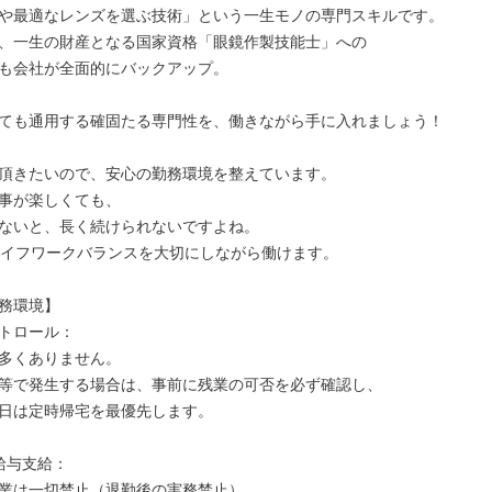
や最適なレンズを選ぶ技術」という一生モノの専門スキルです。

、一生の財産となる国家資格「眼鏡作製技能士」への

も会社が全面的にバックアップ。

ても通用する確固たる専門性を、働きながら手に入れましょう！

頂きたいので、安心の勤務環境を整えています。

事が楽しくても、

ないと、長く続けられないですよね。

、ライフワークバランスを大切にしながら働けます。

務環境】

トロール：

多くありません。

等で発生する場合は、事前に残業の可否を必ず確認し、

日は定時帰宅を最優先します。

給与支給：

業は一切禁止（退勤後の実務禁止）。
