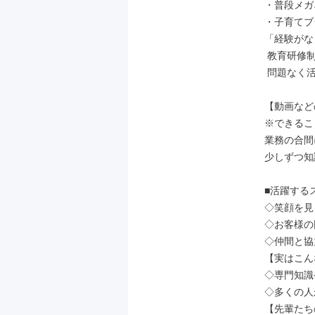
・普段メガ
・子育てブ
「経験がな
 教育研修制度が充実するJINSでは、

 問題なく活躍してくださっています。

【動画など
※できるこ
業務の合間
少しずつ知
■活躍する
◇笑顔を見
◇お客様の
◇仲間と協
【実はこん
◇専門知識
◇多くの人
【先輩たち