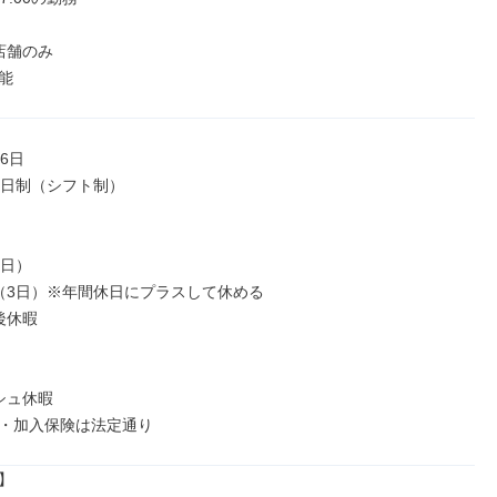
舗のみ

能
6日

2日制（シフト制）

日）

（3日）※年間休日にプラスして休める

休暇

ュ休暇

・加入保険は法定通り

