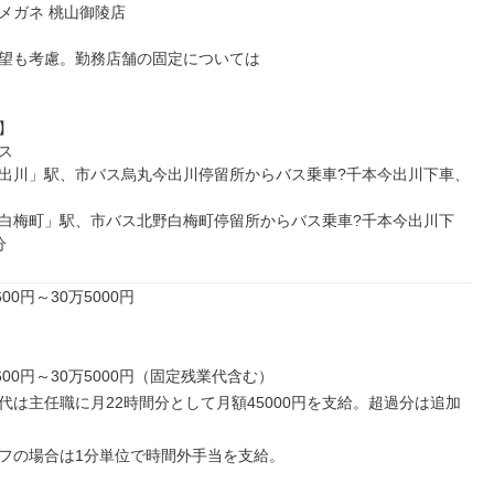
メガネ 桃山御陵店

望も考慮。勤務店舗の固定については





出川」駅、市バス烏丸今出川停留所からバス乗車?千本今出川下車、
白梅町」駅、市バス北野白梅町停留所からバス乗車?千本今出川下
分
00円～30万5000円

600円～30万5000円（固定残業代含む）

代は主任職に月22時間分として月額45000円を支給。超過分は追加
フの場合は1分単位で時間外手当を支給。
