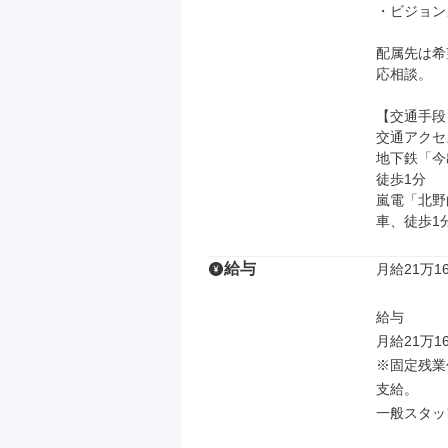
・ビジョン
配属先は希
応相談。

【交通手段】
交通アクセス
地下鉄「今
徒歩1分

嵐電「北野
車、徒歩1
給与
月給21万16
給与

月給21万1
※固定残業
支給。

一般スタッ