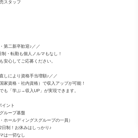
売スタッフ

・第二新卒歓迎♪／／

日制・転勤も個人ノルマもなし！

も安心してご応募ください。

直しにより資格手当増額♪／／

国家資格・社内資格）で収入アップが可能！

でも「学ぶ→収入UP」が実現できます。

イント

グループ基盤

・ホールディングスグループの一員）

2日制！お休みはしっかり♪

マは一切なし
