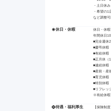
・土日休み

・希望の1店
など調整可
休日・休暇
休日・休暇

年間休日10
■完全週休
■慶弔休暇

■有給休暇

■正月休（1
■連続休暇
■産前・産後
■育児休暇

■特別休暇

■リフレッシ
※有給休暇
待遇・福利厚生
【保険制度】