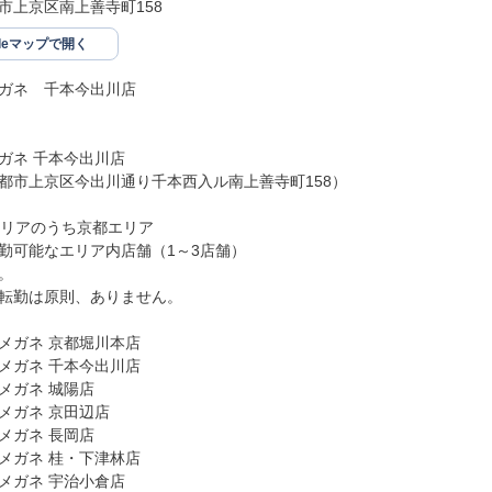
市上京区南上善寺町158
gleマップで開く
ガネ　千本今出川店

ガネ 千本今出川店

都市上京区今出川通り千本西入ル南上善寺町158）

エリアのうち京都エリア

勤可能なエリア内店舗（1～3店舗）



転勤は原則、ありません。

メガネ 京都堀川本店

メガネ 千本今出川店

メガネ 城陽店

メガネ 京田辺店

メガネ 長岡店

メガネ 桂・下津林店

メガネ 宇治小倉店
