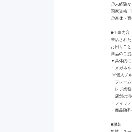
◎未経験か
国家資格「
◎産休・育
■仕事内容

来店された
お困りごと
商品のご提
▼具体的に

・メガネや
 ※個人ノルマなし

・フレーム
・レジ業務
・店舗の清
・フィッテ
・商品陳列
■服装

男性：スーツ