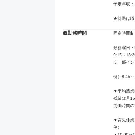
予定年収：2
★待遇は職
勤務時間
固定時間制

勤務曜日・
9:15～18
※一部イン
例）8:45～1
▼平均残業
残業は月1
労働時間の
▼育児休業
例）

・10:00～1