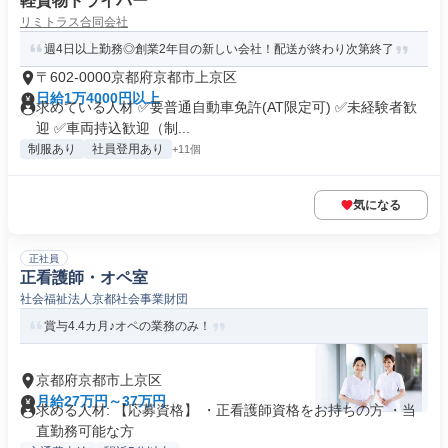
軽貨物ドライバー
リミトラス合同会社
週4日以上勤務◎創業2年目の新しい会社！配送が終わり次第終了
〒602-0000京都府京都市上京区
日給1万4000円以上
求めている人材 ✅要普通自動車免許(AT限定可) ✅未経験者歓
迎 ✅車両持込歓迎（制...
制服あり
社員登用あり
+11個
気になる
正社員
正看護師・オペ室
社会福祉法人京都社会事業財団
賞与4.4カ月♪オペの業務のみ！
京都府京都市上京区
月給27万円～37万円
求める人材: 【応募資格】 ・正看護師資格をお持ちの方 ・当
直勤務可能な方