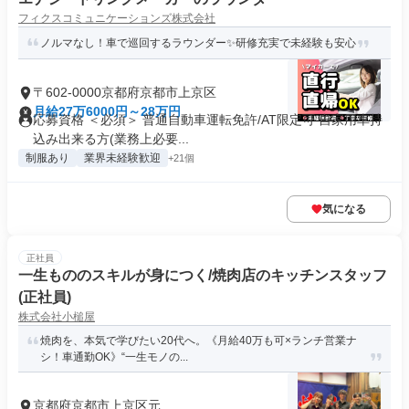
フィクスコミュニケーションズ株式会社
ノルマなし！車で巡回するラウンダー✨️研修充実で未経験も安心
〒602-0000京都府京都市上京区
月給27万6000円～28万円
応募資格 ＜必須＞ 普通自動車運転免許/AT限定可 自家用車持
込み出来る方(業務上必要...
制服あり
業界未経験歓迎
+21個
気になる
正社員
一生もののスキルが身につく/焼肉店のキッチンスタッフ
(正社員)
株式会社小槌屋
焼肉を、本気で学びたい20代へ。《月給40万も可×ランチ営業ナ
シ！車通勤OK》“一生モノの...
京都府京都市上京区元