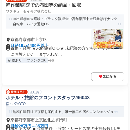
軽作業/病院での布団等の納品・回収
ワタキューセイモア株式会社
≪出町柳≫未経験・ブランク歓迎☆中高年活躍中☆残業ほぼナシ☆
自転車・バイク通勤OK
京都府京都市上京区
月給19万4400円以上
資格・経験 ★未経験者OK♪★ 未経験の方でも、イチから丁寧
にお教えいたします♪ わか...
研修あり
ブランクOK
+2個
気になる
正社員
ホテル・旅館のフロントスタッフ/96043
宿ル KYOTO
地域住民目線で京都を案内する、唯一無二の宿のコンシェルジュ
京都府京都市上京区北之御門町
月給28万円～35万円
求める人材: ■ 必須要件 ・接客・サービス業の実務経験(ホテ