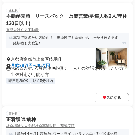
正社員
不動産売買 リースバック 反響営業(募集人数2人/年休
120日以上)
有限会社０２不動産
本気で稼ぎたい方歓迎！！未経験でも基礎からしっかり教えます！
経験者も大歓迎♪
京都府京都市上京区俵屋町
月給28万円～40万円
求める人材: 応募条件 ■必須： ・人との対話を大切したい方 ・
出張対応が可能な方（...
即日勤務OK
駅近5分以内
気になる
正社員
正看護師/病棟
社会福祉法人京都社会事業財団 西陣病院
【賞与4.4ヶ月】高給与×ワークライフバランス◎／7～10連休可！