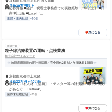
京都府京都市上京区西大路町
月給30万円以上
応募資格 ■会計・税理士事務所での実務経験（1年以上） ■日
商簿記3級 ■Excel（...
主婦・主夫歓迎
+10個
気になる
派遣社員
粒子線治療装置の運転・点検業務
株式会社ウイルテック
無期雇用派遣の正社員採用／完全週休2日制／年間休日125日
京都府京都市上京区
月給22万円～40万円
求めている人材 【必須】 ・テスター等の計測器の取扱い経験
がある方 ・Outlook、...
業界未経験歓迎
+21個
気になる