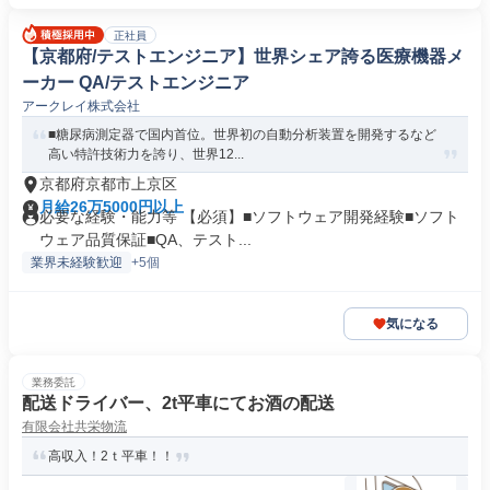
正社員
【京都府/テストエンジニア】世界シェア誇る医療機器メ
ーカー QA/テストエンジニア
アークレイ株式会社
■糖尿病測定器で国内首位。世界初の自動分析装置を開発するなど
高い特許技術力を誇り、世界12...
京都府京都市上京区
月給26万5000円以上
必要な経験・能力等 【必須】■ソフトウェア開発経験■ソフト
ウェア品質保証■QA、テスト...
業界未経験歓迎
+5個
気になる
業務委託
配送ドライバー、2t平車にてお酒の配送
有限会社共栄物流
高収入！2ｔ平車！！