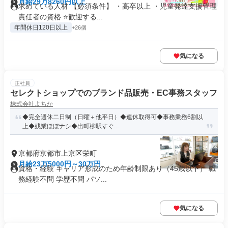
月給29万8260円以上
求めている人材 【必須条件】 ・高卒以上 ・児童発達支援管理
責任者の資格 ⭐歓迎する...
年間休日120日以上
+26個
気になる
正社員
セレクトショップでのブランド品販売・EC事務スタッフ
株式会社よちか
◆完全週休二日制（日曜＋他平日）◆連休取得可◆事務業務6割以
上◆残業ほぼナシ◆出町柳駅すぐ...
京都府京都市上京区栄町
月給23万5000円～30万円
資格・経験 キャリア形成のため年齢制限あり（45歳以下） 職
務経験不問 学歴不問 パソ...
気になる