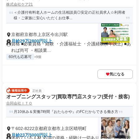
株式会社ケア21
＜介護付有料老人ホームの生活相談員◎安定の正社員求人☆利用者
様・ご家族に安心いただくお仕事...
京都府京都市上京区今出川駅
月給29万2800円以上
資格 ■必要資格・経験 ・介護福祉士 ・介護経験(3年以上) ■あ
れば尚可 ・相談業...
60代も応募可
+9個
気になる
正社員
オープニングスタッフ|買取専門店スタッフ(受付・接客)
合同会社ＩＴＯ
月10休み＆実働7時間『おたらかや』のFCだからできる働き方
〒602-8222京都府京都市上京区晴明町
月給23万5000円以上
求めている人材 必須の資格・経験は一切ありません！ 未経験