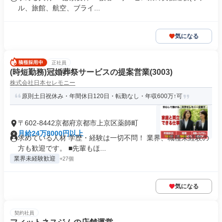
ル、旅館、航空、ブライ...
気になる
正社員
(時短勤務)冠婚葬祭サービスの提案営業(3003)
株式会社日本セレモニー
原則土日祝休み・年間休日120日・転勤なし・年収600万↑可
〒602-8442京都府京都市上京区薬師町
月給24万8000円以上
求めている人材 学歴・経験は一切不問！ 業界、職種未経験の
方も歓迎です。 ■先輩もほ...
業界未経験歓迎
+27個
気になる
契約社員