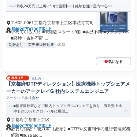
✅月収24万円以上可✅50代活躍中✅未経験歓迎✅屋内中心
〒602-0061京都府京都市上京区本法寺前町
月給20万4730円以上
求めている人材 ■未経験スタート9割 ■学歴不問 ■ブランクOK
■経験・資格不問 ...
制服あり
業界未経験歓迎
+21個
気になる
正社員
【京都府/DTPディレクション】医療機器トップシェアメ
ーカーのアークレイG 社内システムエンジニア
アークレイ株式会社
■糖尿病検査などで国内トップクラスのシェアを誇り、海外売上比
率も約50%とグローバルに展開...
京都府京都市上京区
月給26万5000円以上
必要な経験・能力等 【必須】■DTPや文書制作の進行管理実務
経験■Illustrato...