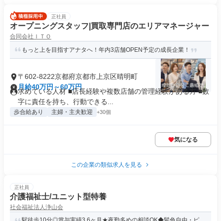
正社員
オープニングスタッフ|買取専門店のエリアマネージャー
合同会社ＩＴＯ
もっと上を目指すアナタへ！年内3店舗OPEN予定の成長企業！
〒602-8222京都府京都市上京区晴明町
月給40万円～60万円
求めている人材 ■店長経験や複数店舗の管理経験がある方 ■数
字に責任を持ち、行動できる...
歩合給あり
主婦・主夫歓迎
+30個
気になる
この企業の類似求人を見る
正社員
介護福祉士/ユニット型特養
社会福祉法人浄山会
駅徒歩10分◎賞与実績3.6ヶ月★夜勤多めの相談OK◆髪色自由・ピ