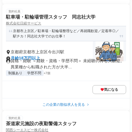
契約社員
駐車場・駐輪場管理スタッフ 同志社大学
株式会社日経サービス
京都市上京区／駐車場・駐輪場整理など／再就職歓迎／定着率◎／
駅チカ！同志社大学でのお仕事！
京都府京都市上京区今出川駅
月給18万円以上
資格・経験 ＜経験・資格・学歴不問＞ 未経験の方も大歓迎。
異業種から転職された方が大半...
制服あり
学歴不問
+7個
気になる
この企業の類似求人を見る
契約社員
茶道家元施設の夜勤警備スタッフ
関西シーエスピー株式会社