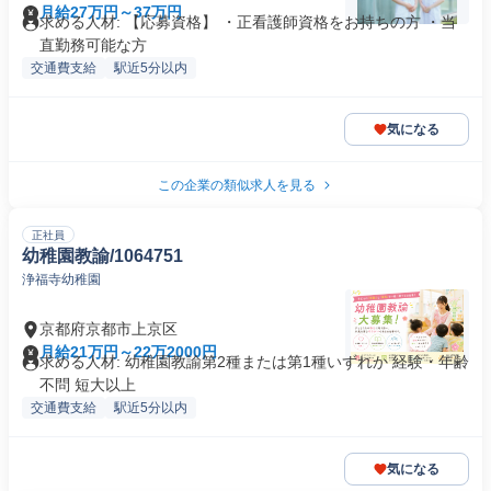
月給27万円～37万円
求める人材: 【応募資格】 ・正看護師資格をお持ちの方 ・当
直勤務可能な方
交通費支給
駅近5分以内
気になる
この企業の類似求人を見る
正社員
幼稚園教諭/1064751
浄福寺幼稚園
京都府京都市上京区
月給21万円～22万2000円
求める人材: 幼稚園教諭第2種または第1種いずれか 経験・年齢
不問 短大以上
交通費支給
駅近5分以内
気になる