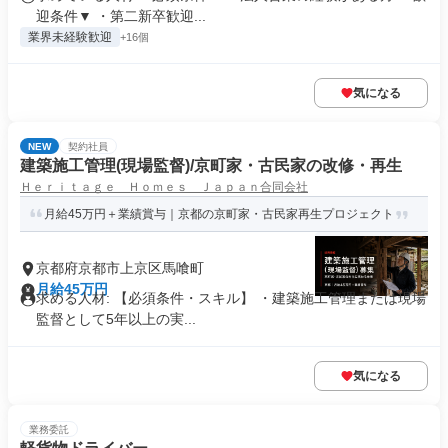
迎条件▼ ・第二新卒歓迎...
業界未経験歓迎
+16個
気になる
NEW
契約社員
建築施工管理(現場監督)/京町家・古民家の改修・再生
Ｈｅｒｉｔａｇｅ Ｈｏｍｅｓ Ｊａｐａｎ合同会社
月給45万円＋業績賞与｜京都の京町家・古民家再生プロジェクト
京都府京都市上京区馬喰町
月給45万円
求める人材: 【必須条件・スキル】 ・建築施工管理または現場
監督として5年以上の実...
気になる
業務委託