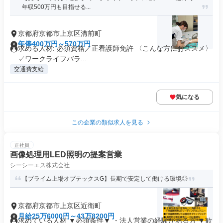
年収500万円も目指せる...
京都府京都市上京区溝前町
年俸400万円～570万円
求める人材: 必須資格／正看護師免許 〈こんな方におススメ〉
✓ワークライフバラ...
交通費支給
気になる
この企業の類似求人を見る
正社員
画像処理用LED照明の提案営業
シーシーエス株式会社
【プライム上場オプテックスG】長期で安定して働ける環境◎
京都府京都市上京区近衛町
月給25万6000円～43万8200円
求めている人材 ▼必須条件▼ ・法人営業の経験がある方 ▼歓