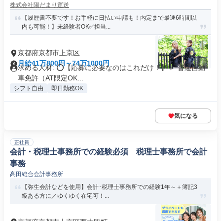
株式会社陽だまり運送
【履歴書不要です！お手軽に日払い申請も！内定まで最速6時間以
内も可能！】未経験者OK✅担当...
京都府京都市上京区
月給41万800円～74万1000円
求める人材: ⭕️【応募に必要なのはこれだけ！】 ✅ 普通自動
車免許（AT限定OK...
シフト自由
即日勤務OK
気になる
正社員
会計・税理士事務所での経験必須 税理士事務所で会計
事務
髙田総合会計事務所
【弥生会計などを使用】会計･税理士事務所での経験1年～＋簿記3
級ある方に／ゆくゆく在宅可！...