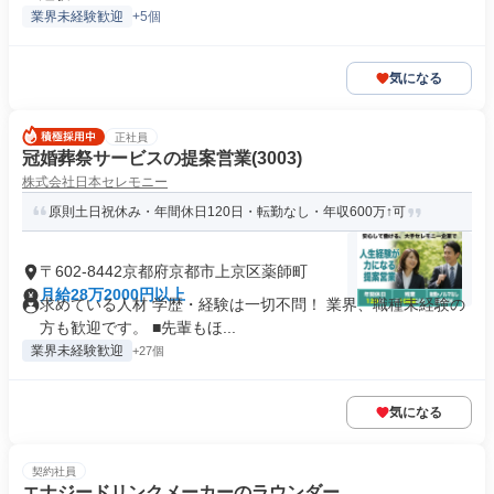
業界未経験歓迎
+5個
気になる
正社員
冠婚葬祭サービスの提案営業(3003)
株式会社日本セレモニー
原則土日祝休み・年間休日120日・転勤なし・年収600万↑可
〒602-8442京都府京都市上京区薬師町
月給28万2000円以上
求めている人材 学歴・経験は一切不問！ 業界、職種未経験の
方も歓迎です。 ■先輩もほ...
業界未経験歓迎
+27個
気になる
契約社員
エナジードリンクメーカーのラウンダー