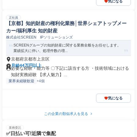
気になる
正社員
【京都】知的財産の権利化業務│世界シェアトップメー
カー/福利厚生 知的財産
株式会社SCREEN IPソリューションズ
SCREENグループの知的財産に関する業務全般をお任せします。
業績拡大に伴い、処理件数の増...
京都府京都市上京区
月給44万円以上
必要な経験・能力等 〇下記に該当する方 ・技術領域における
知財実務経験 【求人魅力】...
業界未経験歓迎
+4個
気になる
この企業の類似求人を見る
業務委託
✅日払い可!近隣で集配