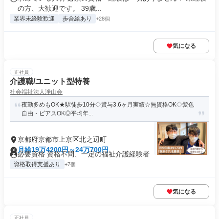
の方、大歓迎です。 39歳...
業界未経験歓迎
歩合給あり
+28個
気になる
正社員
介護職/ユニット型特養
社会福祉法人浄山会
夜勤多めもOK★駅徒歩10分◇賞与3.6ヶ月実績☆無資格OK◇髪色
自由・ピアスOK◎平均年...
京都府京都市上京区北之辺町
月給19万4200円～24万700円
必要資格 資格不問、一定の福祉介護経験者
資格取得支援あり
+7個
気になる
正社員