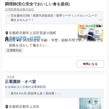
調理師(安心安全でおいしい食を提供)
日清医療食品株式会社
完全週休2日制！残業代全額支給！業界リーディングカンパニーで
働きませんか？！
京都府京都市上京区安楽小路町
月給20万円～27万円
資格 ■要 調理師資格 年齢・学歴・経験不問です。 未経験でも
資格を活かして働きたい...
交通費支給
気になる
正社員
正看護師・オペ室
社会福祉法人京都社会事業財団
賞与4.4カ月♪昇給率も良く高待遇！
京都府京都市上京区