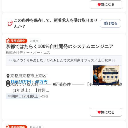
気になる
この条件を保存して、新着求人を受け取りませ
受け取る
んか？
正社員
京都ではたらく100%自社開発のシステムエンジニア
株式会社ディー・オー・エス
モノづくりを楽しむ／OPENしたての京町家オフィス／土日祝休
京都府京都市上京区
月給25万円～45万円
求めている人材 ━━━ ■応募条件 ━━━ 【必須】 ・開発経験
（1年以上） 【歓迎...
年間休日120日以上
+27個
気になる
契約社員