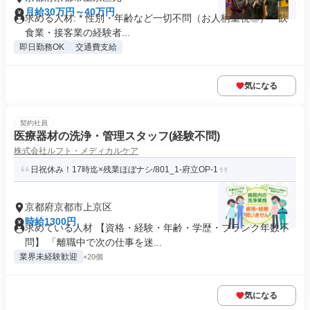
月給30万円～40万円
求める人材: * 性別・年齢など一切不問（お人柄重視◎） * 飲
食業・接客業の経験者...
即日勤務OK
交通費支給
気になる
契約社員
医療器材の洗浄・管理スタッフ(経験不問)
株式会社ルフト・メディカルケア
日祝休み！17時迄×残業ほぼナシ/801_1-府立OP-1
京都府京都市上京区
時給1300円
求めている人材 【資格・経験・年齢・学歴・ブランク年数不
問】 「離職中で次の仕事を迷...
業界未経験歓迎
+20個
気になる