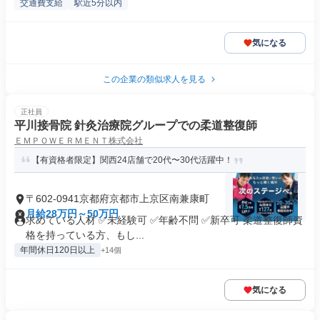
交通費支給
駅近5分以内
気になる
この企業の類似求人を見る
正社員
平川接骨院 針灸治療院グループでの柔道整復師
ＥＭＰＯＷＥＲＭＥＮＴ株式会社
【有資格者限定】関西24店舗で20代〜30代活躍中！
〒602-0941京都府京都市上京区南兼康町
月給28万円～50万円
求めている人材 ✅未経験可 ✅年齢不問 ✅新卒可 柔道整復師資
格を持っている方、もし...
年間休日120日以上
+14個
気になる