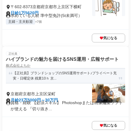
〒602-8373京都府京都市上京区下横町
日給1万5620円
求めている人材 準中型免許(5t未満可）
主婦・主夫歓迎
+7個
気になる
正社員
ハイブランドの魅力を届けるSNS運用・広報サポート
株式会社よちか
【正社員】ブランドショップのSNS運用サポート♪プライベート充
実・日曜定休 残業10ｈ 京...
京都府京都市上京区栄町
月給23万5000円～30万円
資格・経験 【必須スキル】 Photoshopまたは画像編集ソフト
が使える 『切り抜き...
気になる