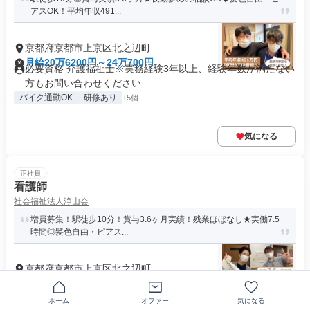
アスOK！平均年収491...
京都府京都市上京区北之辺町
月給20万6200円～24万700円
必要資格 介護福祉士※実務経験3年以上、経験年数が満たない
方もお問い合わせください
バイク通勤OK
研修あり
+5個
気になる
正社員
看護師
社会福祉法人浄山会
増員募集！駅徒歩10分！賞与3.6ヶ月実績！残業ほぼなし★実働7.5
時間◎髪色自由・ピアス...
京都府京都市上京区北之辺町
月給23万100円～25万5200円
必要資格 看護師
ホーム
オファー
気になる
バイク通勤OK
研修あり
+5個