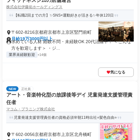
フィットネスジムの店舗運営
株式会社伊藤佑ホールディングス
【転職2回までの方】✨SNS×運動好きが活きる✨年休120日
〒602-8216京都府京都市上京区竪門前町
月給19万3000円以上
求めている人材 経験不問・未経験OK 20代活躍中！ ＜こんな
方を歓迎します＞ ・ジ...
業界未経験歓迎
+14個
気になる
NEW
正社員
アート・音楽特化型の放課後等デイ 児童発達支援管理責
任者
マコム・プラニング株式会社
児童発達支援管理責任者の資格必須🌸朝11時出社⭐髪色自由⭐
〒602-0056京都府京都市上京区北舟橋町