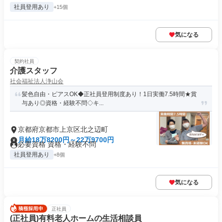
社員登用あり
+15個
気になる
契約社員
介護スタッフ
社会福祉法人浄山会
髪色自由・ピアスOK◆正社員登用制度あり！1日実働7.5時間★賞
与あり◎資格・経験不問◇キ...
京都府京都市上京区北之辺町
月給18万8200円～22万9700円
必要資格 資格・経験不問
社員登用あり
+8個
気になる
正社員
(正社員)有料老人ホームの生活相談員