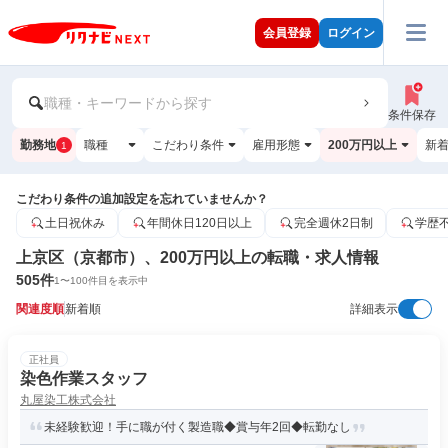
会員登録
ログイン
職種・キーワードから探す
条件保存
勤務地
職種
こだわり条件
雇用形態
200万円以上
新
1
こだわり条件の追加設定を忘れていませんか？
土日祝休み
年間休日120日以上
完全週休2日制
学歴
上京区（京都市）、200万円以上の転職・求人情報
505
件
1
〜
100
件目を表示中
関連度順
新着順
詳細表示
正社員
染色作業スタッフ
丸屋染工株式会社
未経験歓迎！手に職が付く製造職◆賞与年2回◆転勤なし