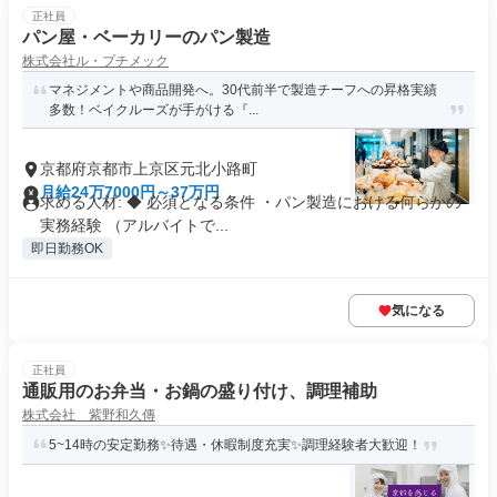
正社員
パン屋・ベーカリーのパン製造
株式会社ル・プチメック
マネジメントや商品開発へ。30代前半で製造チーフへの昇格実績
多数！ベイクルーズが手がける『...
京都府京都市上京区元北小路町
月給24万7000円～37万円
求める人材: ◆ 必須となる条件 ・パン製造における何らかの
実務経験 （アルバイトで...
即日勤務OK
気になる
正社員
通販用のお弁当・お鍋の盛り付け、調理補助
株式会社 紫野和久傳
5~14時の安定勤務✨待遇・休暇制度充実✨調理経験者大歓迎！