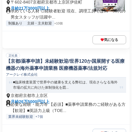
〒602-8407京都府京都市上京区伊佐町
月給21万3000円以上
求めている人材 ◎経験者歓迎 現在、調理工房では30～50代の
男女スタッフが活躍中...
制服あり
主婦・主夫歓迎
+10個
気になる
正社員
【京都/薬事申請】未経験歓迎/世界120か国展開する医療
機器の海外薬事申請業務 医療機器薬事/法規対応
アークレイ株式会社
■臨床検査装置で世界中の健康を支える弊社は、現在さらなる海外
市場の拡大に向けた体制強化を図...
京都府京都市上京区
月給26万5000円以上
必要な経験・能力等 【必須】■薬事申請業務のご経験がある方
【歓迎】■英語力上級（TOE...
業界未経験歓迎
+7個