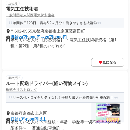
正社員
電気主任技術者
一般財団法人関西電気保安協会
年間休日123日・賞与5.2ヶ月分！働きやすさも抜群◎
〒602-0955京都府京都市上京区竪富田町
月給24万9000円～28万8300円
求めている人材 【応募資格】 ・電気主任技術者資格（第1
種・第2種・第3種のいずれか）...
気になる
業務委託
ルート配送ドライバー(軽い荷物メイン)
株式会社ストロング
リース代・ロイヤリティなし！手取り最大化を優先✨AT車配送！
京都府京都市上京区
日給1万4500円以上
求めている人材 ＼✨経験・年齢・学歴等一切不問！✨／ ＜必
須条件＞ ・普通自動車免許...