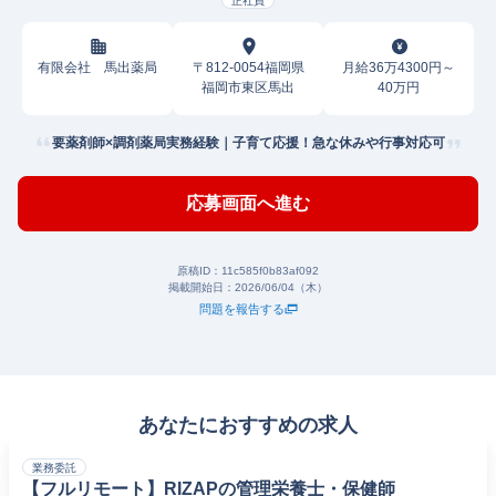
正社員
有限会社 馬出薬局
〒812-0054福岡県
月給36万4300円～
福岡市東区馬出
40万円
要薬剤師×調剤薬局実務経験｜子育て応援！急な休みや行事対応可
応募画面へ進む
原稿ID：
11c585f0b83af092
掲載開始日：
2026/06/04（木）
問題を報告する
あなたにおすすめの求人
業務委託
【フルリモート】RIZAPの管理栄養士・保健師