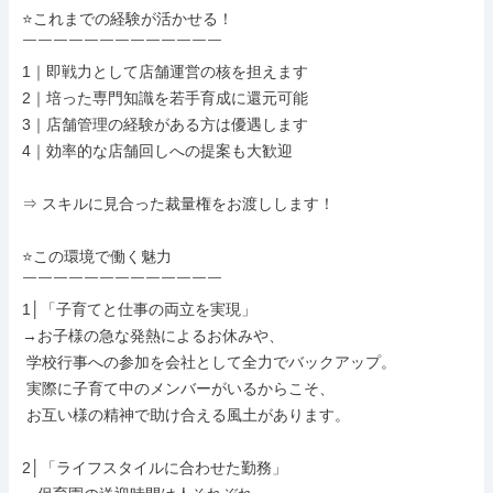
⭐これまでの経験が活かせる！

￣￣￣￣￣￣￣￣￣￣￣￣￣

1｜即戦力として店舗運営の核を担えます

2｜培った専門知識を若手育成に還元可能

3｜店舗管理の経験がある方は優遇します

4｜効率的な店舗回しへの提案も大歓迎

⇒ スキルに見合った裁量権をお渡しします！

⭐この環境で働く魅力

￣￣￣￣￣￣￣￣￣￣￣￣￣

1│「子育てと仕事の両立を実現」

→お子様の急な発熱によるお休みや、

 学校行事への参加を会社として全力でバックアップ。

 実際に子育て中のメンバーがいるからこそ、

 お互い様の精神で助け合える風土があります。

2│「ライフスタイルに合わせた勤務」
