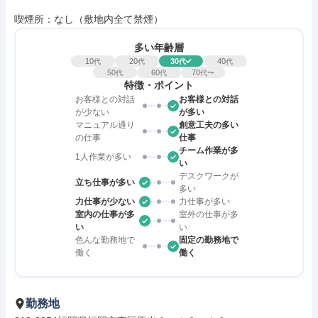
喫煙所：なし（敷地内全て禁煙）
多い年齢層
10
20
30
40
代
代
代
代
50
60
70
代
代
代〜
特徴・ポイント
お客様との対話
お客様との対話
が少ない
が多い
マニュアル通り
創意工夫の多い
の仕事
仕事
チーム作業が多
1人作業が多い
い
デスクワークが
立ち仕事が多い
多い
力仕事が少ない
力仕事が多い
室内の仕事が多
室外の仕事が多
い
い
色んな勤務地で
固定の勤務地で
働く
働く
勤務地