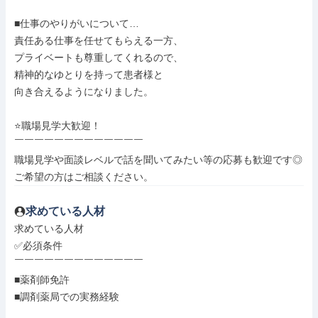
■仕事のやりがいについて…

責任ある仕事を任せてもらえる一方、

プライベートも尊重してくれるので、

精神的なゆとりを持って患者様と

向き合えるようになりました。

⭐職場見学大歓迎！

￣￣￣￣￣￣￣￣￣￣￣￣￣

職場見学や面談レベルで話を聞いてみたい等の応募も歓迎です◎

ご希望の方はご相談ください。
求めている人材
求めている人材

✅必須条件

￣￣￣￣￣￣￣￣￣￣￣￣￣

■薬剤師免許

■調剤薬局での実務経験
