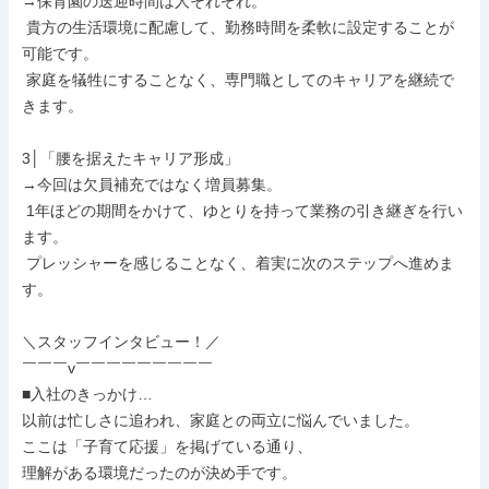
→保育園の送迎時間は人それぞれ。

 貴方の生活環境に配慮して、勤務時間を柔軟に設定することが
可能です。

 家庭を犠牲にすることなく、専門職としてのキャリアを継続で
きます。

3│「腰を据えたキャリア形成」

→今回は欠員補充ではなく増員募集。

 1年ほどの期間をかけて、ゆとりを持って業務の引き継ぎを行い
ます。

 プレッシャーを感じることなく、着実に次のステップへ進めま
す。

＼スタッフインタビュー！／

￣￣￣v￣￣￣￣￣￣￣￣￣

■入社のきっかけ…

以前は忙しさに追われ、家庭との両立に悩んでいました。

ここは「子育て応援」を掲げている通り、

理解がある環境だったのが決め手です。
