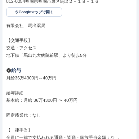
812-0054福岡県福岡市東区馬出２－１８－１６
Googleマップで開く
有限会社　馬出薬局

【交通手段】

交通・アクセス

地下鉄「馬出九大病院前駅」より徒歩5分
給与
月給36万4300円～40万円

給与詳細

基本給：月給 36万4300円 〜 40万円

固定残業代：なし

【一律手当】

全員に一律で支払われる通勤・皆勤・家族手当金額：なし
