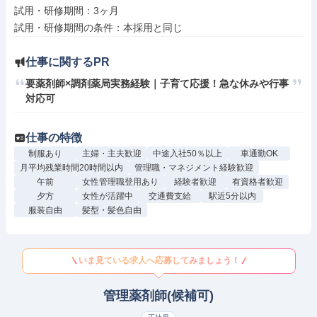
試用・研修期間：3ヶ月

仕事に関するPR
要薬剤師×調剤薬局実務経験｜子育て応援！急な休みや行事
対応可
仕事の特徴
制服あり
主婦・主夫歓迎
中途入社50％以上
車通勤OK
月平均残業時間20時間以内
管理職・マネジメント経験歓迎
午前
女性管理職登用あり
経験者歓迎
有資格者歓迎
夕方
女性が活躍中
交通費支給
駅近5分以内
服装自由
髪型・髪色自由
いま見ている求人へ応募してみましょう！
管理薬剤師(候補可)