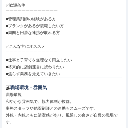
✅歓迎条件

￣￣￣￣￣￣￣￣￣￣￣￣￣

■管理薬剤師の経験がある方

■ブランクがあるが復職したい方

■周囲と円滑な連携が取れる方

✅こんな方にオススメ

￣￣￣￣￣￣￣￣￣￣￣￣￣

■仕事と子育てを無理なく両立したい

■将来的に店舗運営に携わりたい

■焦らず業務を覚えていきたい
職場環境・雰囲気
職場環境

和やかな雰囲気で、協力体制が抜群。

事務スタッフや他薬剤師との連携もスムーズです。

外観・内観ともに清潔感があり、風通しの良さが自慢の職場で
す。
