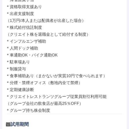
＊資格取得支援あり

＊出産支援制度

（1万円/本人または配偶者が出産した場合）

＊株式給付信託制度

（クリエイト株を退職金として給付する制度）

＊インフルエンザ補助

＊人間ドック補助

＊車通勤OK・バイク通勤OK

＊駐車場あり

＊制服貸与

＊食事補助あり（まかないが実質10円で食べられます）

＊分煙・禁煙オフィス（敷地内全て禁煙）

＊定期健康診断

＊クリエイトレストランツグループ従業員割引利用可能

（グループ会社の飲食店が最高25％OFF）

＊グループ持ち株会制度
試用期間