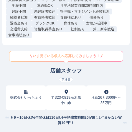
学歴不問
車通勤OK
月平均残業時間20時間以内
経験不問
未経験者歓迎
管理職・マネジメント経験歓迎
経験者歓迎
有資格者歓迎
食費補助あり
研修あり
退職金あり
ブランクOK
育休あり
女性が活躍中
交通費支給
資格取得手当あり
社割あり
第二新卒歓迎
食事補助あり
いま見ている求人へ応募してみましょう！
店舗スタッフ
正社員
株式会社いっちょう
〒323-0819栃木県
月給26万3000円～
小山市
35万円
月9～10日休み/年間休日110日/月平均残業時間20h/嬉しい“まかない実
質10円”！