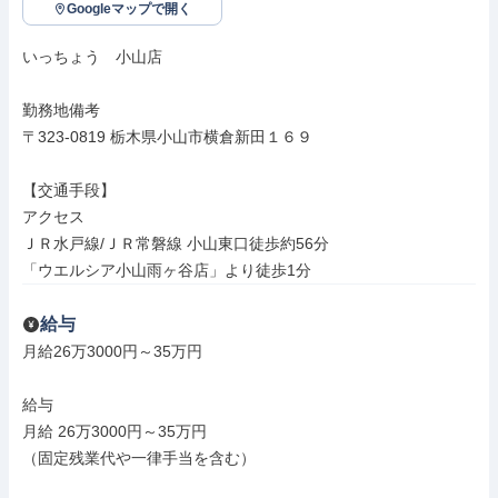
Googleマップで開く
いっちょう　小山店

勤務地備考

〒323-0819 栃木県小山市横倉新田１６９

【交通手段】

アクセス

ＪＲ水戸線/ＪＲ常磐線 小山東口徒歩約56分

「ウエルシア小山雨ヶ谷店」より徒歩1分
給与
月給26万3000円～35万円

給与

月給 26万3000円～35万円

（固定残業代や一律手当を含む）
