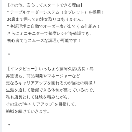
【その他、安心してスタートできる理由】

＊テーブルオーダーシステム（タブレット）を採用！

 お席まで伺っての注文取りはありません。

＊各調理場に自動でオーダー表が出てくる仕組み！

 さらにミニモニターで都度レシピを確認でき、

 初心者でもスムーズな調理が可能です！

 ＊

【インタビュー】いっちょう藤阿久店/店長：島

昇進後も、商品開発やマネージャーなど

更なるキャリアアップを図れるのが当社の特徴！

生涯を通して活躍できる体制が整っているので、

私も店長として経験を積みながら、

その先の”キャリアアップ”を目指して、

挑戦を続けていきます。

 ＊
