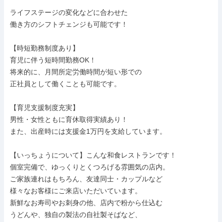
ライフステージの変化などに合わせた

働き方のシフトチェンジも可能です！

【時短勤務制度あり】

育児に伴う短時間勤務OK！

将来的に、月間所定労働時間が短い形での

正社員として働くことも可能です。

【育児支援制度充実】

男性・女性ともに育休取得実績あり！

また、出産時には支援金1万円を支給しています。

【いっちょうについて】こんな和食レストランです！

個室完備で、ゆっくりとくつろげる雰囲気の店内。

ご家族連れはもちろん、友達同士・カップルなど

様々なお客様にご来店いただいています。

新鮮なお寿司やお刺身の他、店内で粉から仕込む

うどんや、独自の製法の自社製そばなど、
