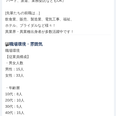
 パート、派遣、業務委託などもOK）

[先輩たちの前職は…]

飲食業、販売、製造業、電気工事、福祉、

ホテル、ブライダルなど様々！

異業界・異業種出身者が多数活躍中です！
職場環境・雰囲気
職場環境

【従業員構成】

・男女人数

男性：15人

女性：33人

・年齢層

10代：8人

20代：10人

30代：5人

40代：15人
