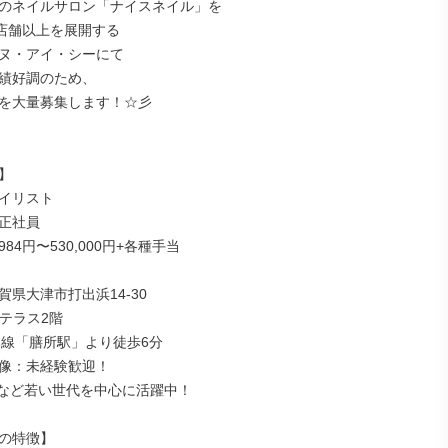
のネイルサロン「ナイスネイル」を

店舗以上を展開する

ヌ・アイ・シーにて

績好調のため、

を大量募集します！☆彡



イリスト

正社員

984円〜530,000円+各種手当

県大津市打出浜14-30

津テラス2階

本線「膳所駅」より徒歩6分

像：未経験歓迎！

代など若い世代を中心に活躍中！

の特徴】
