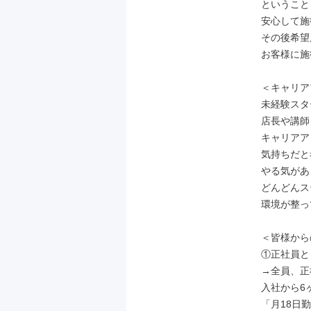
ということ
安心して施
その後希望
お客様に施
＜キャリア
未経験スタ
店長や講師
キャリアア
気持ちだと
やる気があ
どんどんス
環境が整っ
＜皆様から
①正社員と
→全員、正
入社から6
「月18日