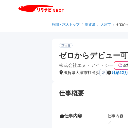
転職・求人トップ
/
滋賀県
/
大津市
/
ゼロか
正社員
ゼロからデビュー可
株式会社エヌ・アイ・シー
企
滋賀県大津市打出浜
月給22万
仕事概要
仕事内容
仕事内容: 

／
