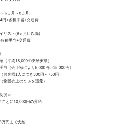
(6ヵ月～8ヵ月)

584円+各種手当+交通費

リスト(9ヵ月目以降)

円+各種手当+交通費



（平均18,000の支給実績）

当（売上額により5,000円or15,000円）

お客様1人につき300円～750円）

（物販売上の５％を還元）

制度≫

ごとに10,000円の昇給

3万円まで支給
