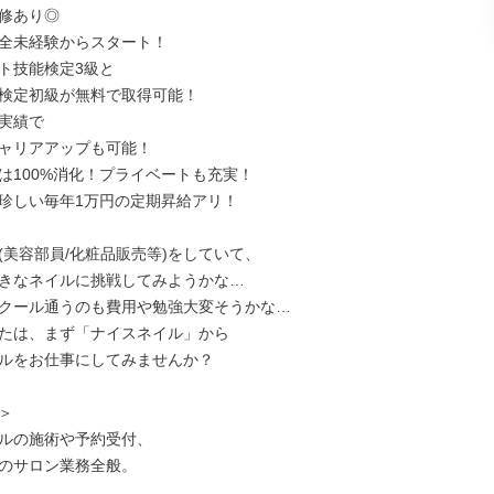
修あり◎

完全未経験からスタート！

ト技能検定3級と

検定初級が無料で取得可能！

実績で

ャリアアップも可能！

は100%消化！プライベートも充実！

珍しい毎年1万円の定期昇給アリ！

(美容部員/化粧品販売等)をしていて、

きなネイルに挑戦してみようかな…

クール通うのも費用や勉強大変そうかな…

たは、まず「ナイスネイル」から

ルをお仕事にしてみませんか？



ルの施術や予約受付、

のサロン業務全般。
