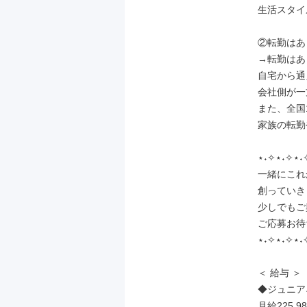
生活スタイ
②転勤はあ
→転勤はあ
自宅から通
会社側が一
また、全国
家族の転勤
⋆˖✧⋆˖✧⋆˖
一緒にこれ
創っていき
少しでもご
ご応募お待
⋆˖✧⋆˖✧⋆˖
＜ 給与 ＞

◆ジュニアネ
月給225,9