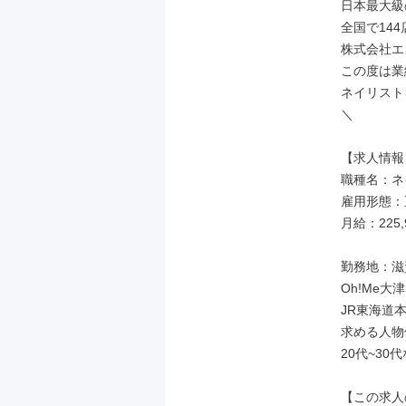
日本最大級
全国で144
株式会社エ
この度は業
ネイリスト
＼

【求人情報】
職種名：ネ
雇用形態：
月給：225,
勤務地：滋賀
Oh!Me大
JR東海道
求める人物
20代~30
【この求人