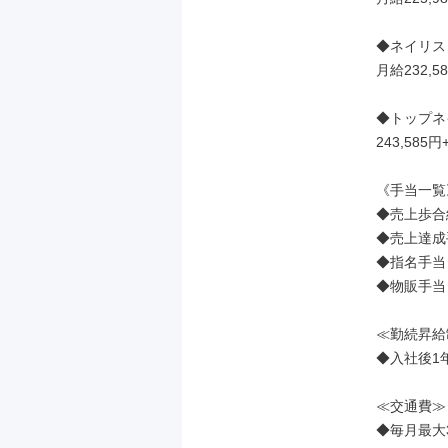
◆ネイリスト
月給232,
◆トップネイ
243,585
《手当一覧》
◆売上歩合給
◆売上達成手
◆指名手当（
◆物販手当
≪勤続昇給
◆入社後1年
≪交通費≫

◆毎月最大