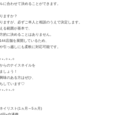
ルに合わせて決めることができます。

りますか？

りますが、必ずご本人と相談のうえで決定します。

える範囲が基本で、

方的に決めることはありません。

144店舗を展開しているため、

や引っ越しにも柔軟に対応可能です。

✧⋆˖✧⋆˖✧

からのナイスネイルを

ましょう！

興味のある方はぜひ、

ちしています♡

✧⋆˖✧⋆˖✧

イリスト(1ヵ月～5ヵ月)

84円+交通費
