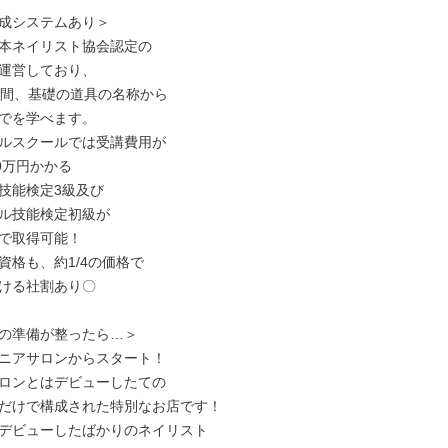
成システムあり＞

本ネイリスト協会認定の

運営しており、

の間、基礎の道具の名称から

でを学べます。

ルスクールでは受講費用が

0万円かかる

技能検定3級及び

ル技能検定初級が

で取得可能！

格も、約1/4の価格で

ける社割あり〇

の準備が整ったら…＞

ニアサロンからスタート！

ロンとはデビューしたての

だけで構成された特別なお店です！

デビューしたばかりのネイリスト
