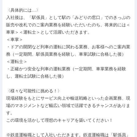
〈具体的には…〉

入社後は、「駅係員」として駅の「みどりの窓口」でのきっぷの
販売や改札でのご案内業務を経験いただいたのち、将来的には＜
車掌＞＜運転士＞として活躍いただきます。

＜車掌＞

・ドアの開閉など列車の運転に関わる業務、お客様へのご案内業
務（一定期間、駅係員業務を経験し、車掌試験に合格した後）

＜運転士＞

・正確かつ安全な列車の運転業務（一定期間、車掌業務を経験
し、運転士試験に合格した後）

〈様々な可能性に挑める！〉

現場経験をもとにサービス向上や輸送戦略といった企画業務、現
場のマネジメントなど幅広い領域で活躍できるチャンスがありま
す。

この環境を活かして理想のキャリアを築いてください！

※鉄道運輸職として入社いただきます。鉄道運輸職は「駅係員」