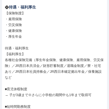
待遇・福利厚生
【保険制度】

・雇用保険

・労災保険

・健康保険

・厚生年金

待遇・福利厚生

【福利厚生】

各種社会保険完備（厚生年金保険、健康保険、雇用保険、労災保
険）／JR西日本共済会／財形貯蓄制度／退職金制度／寮・社宅
あり／JR西日本社員持株会／JR西日本確定拠出年金／保養施設 
など

■育児休暇制度

→ 子が3歳まで※さらに小学校の期間中も1年まで取得可

■短時間勤務制度
