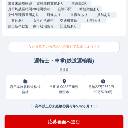
業界未経験歓迎
資格取得支援あり
車通勤OK
月平均残業時間20時間以内
経験不問
時短勤務あり
女性管理職登用あり
研修あり
退職金あり
賞与あり
育休あり
女性が活躍中
交通費支給
社割あり
第二新卒歓迎
寮・社宅あり
託児所あり
いま見ている求人へ応募してみましょう！
運転士・車掌(鉄道運輸職)
正社員
西日本旅客鉄道株式
〒518-0022三重県
月給22万2662円～
会社
伊賀市
39万5780円
高卒以上◎未経験◎賞与年5.42ヶ月！
応募画面へ進む