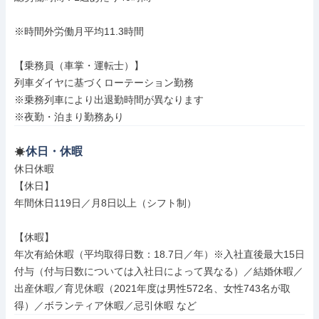
※時間外労働月平均11.3時間

【乗務員（車掌・運転士）】

列車ダイヤに基づくローテーション勤務

※乗務列車により出退勤時間が異なります

※夜勤・泊まり勤務あり
休日・休暇
休日休暇

【休日】

年間休日119日／月8日以上（シフト制）

【休暇】

年次有給休暇（平均取得日数：18.7日／年）※入社直後最大15日
付与（付与日数については入社日によって異なる）／結婚休暇／
出産休暇／育児休暇（2021年度は男性572名、女性743名が取
得）／ボランティア休暇／忌引休暇 など