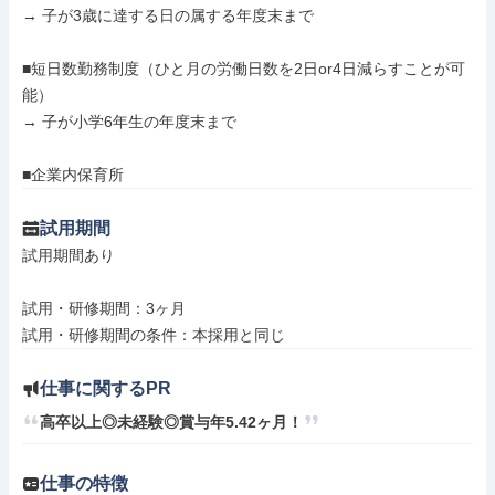
→ 子が3歳に達する日の属する年度末まで

■短日数勤務制度（ひと月の労働日数を2日or4日減らすことが可
能）

→ 子が小学6年生の年度末まで

■企業内保育所
試用期間
試用期間あり

試用・研修期間：3ヶ月

仕事に関するPR
高卒以上◎未経験◎賞与年5.42ヶ月！
仕事の特徴