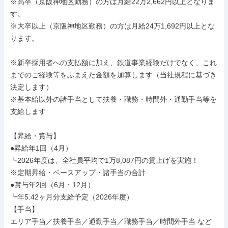
※高卒（京阪神地区勤務）の方は月給22万2,662円以上となりま
す。

※大卒以上（京阪神地区勤務）の方は月給24万1,692円以上とな
ります。

※新卒採用者への支払額に加え、鉄道事業経験だけでなく、これ
までのご経験等をふまえた金額を加算します（当社規程に基づき
決定します）

※基本給以外の諸手当として扶養・職務・時間外・通勤手当等を
支給します

【昇給・賞与】

●昇給年1回（4月）

┗2026年度は、全社員平均で1万8,087円の賃上げを実施！

※定期昇給・ベースアップ・諸手当の合計

●賞与年2回（6月・12月）

┗年5.42ヶ月分支給予定（2026年度）

【手当】

エリア手当／扶養手当／通勤手当／職務手当／時間外手当 など
