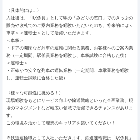
〈具体的には…〉

入社後は、「駅係員」として駅の「みどりの窓口」でのきっぷの
販売や改札でのご案内業務を経験いただいたのち、将来的には＜
車掌＞＜運転士＞として活躍いただきます。

＜車掌＞

・ドアの開閉など列車の運転に関わる業務、お客様へのご案内業
務（一定期間、駅係員業務を経験し、車掌試験に合格した後）

＜運転士＞

・正確かつ安全な列車の運転業務（一定期間、車掌業務を経験
し、運転士試験に合格した後）

〈様々な可能性に挑める！〉

現場経験をもとにサービス向上や輸送戦略といった企画業務、現
場のマネジメントなど幅広い領域で活躍できるチャンスがありま
す。

この環境を活かして理想のキャリアを築いてください！

※鉄道運輸職として入社いただきます。鉄道運輸職は「駅係員」