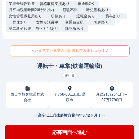
業界未経験歓迎
資格取得支援あり
車通勤OK
月平均残業時間20時間以内
経験不問
時短勤務あり
女性管理職登用あり
研修あり
退職金あり
賞与あり
育休あり
女性が活躍中
交通費支給
社割あり
第二新卒歓迎
寮・社宅あり
託児所あり
いま見ている求人へ応募してみましょう！
運転士・車掌(鉄道運輸職)
正社員
西日本旅客鉄道株式
〒758-0011山口県
月給21万2541円～
会社
萩市
37万7790円
高卒以上◎未経験◎賞与年5.42ヶ月！
応募画面へ進む