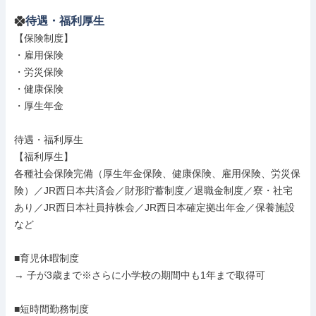
待遇・福利厚生
【保険制度】

・雇用保険

・労災保険

・健康保険

・厚生年金

待遇・福利厚生

【福利厚生】

各種社会保険完備（厚生年金保険、健康保険、雇用保険、労災保
険）／JR西日本共済会／財形貯蓄制度／退職金制度／寮・社宅
あり／JR西日本社員持株会／JR西日本確定拠出年金／保養施設 
など

■育児休暇制度

→ 子が3歳まで※さらに小学校の期間中も1年まで取得可

■短時間勤務制度
