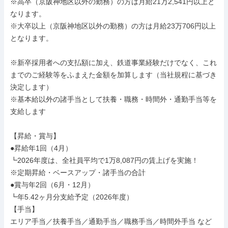
※高卒（京阪神地区以外の勤務）の方は月給21万2,541円以上と
なります。

※大卒以上（京阪神地区以外の勤務）の方は月給23万706円以上
となります。

※新卒採用者への支払額に加え、鉄道事業経験だけでなく、これ
までのご経験等をふまえた金額を加算します（当社規程に基づき
決定します）

※基本給以外の諸手当として扶養・職務・時間外・通勤手当等を
支給します

【昇給・賞与】

●昇給年1回（4月）

┗2026年度は、全社員平均で1万8,087円の賃上げを実施！

※定期昇給・ベースアップ・諸手当の合計

●賞与年2回（6月・12月）

┗年5.42ヶ月分支給予定（2026年度）

【手当】

エリア手当／扶養手当／通勤手当／職務手当／時間外手当 など
