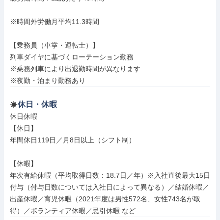
※時間外労働月平均11.3時間

【乗務員（車掌・運転士）】

列車ダイヤに基づくローテーション勤務

※乗務列車により出退勤時間が異なります

※夜勤・泊まり勤務あり
休日・休暇
休日休暇

【休日】

年間休日119日／月8日以上（シフト制）

【休暇】

年次有給休暇（平均取得日数：18.7日／年）※入社直後最大15日
付与（付与日数については入社日によって異なる）／結婚休暇／
出産休暇／育児休暇（2021年度は男性572名、女性743名が取
得）／ボランティア休暇／忌引休暇 など