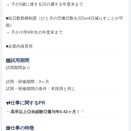
→ 子が3歳に達する日の属する年度末まで

■短日数勤務制度（ひと月の労働日数を2日or4日減らすことが可
能）

→ 子が小学6年生の年度末まで

■企業内保育所
試用期間
試用期間あり

試用・研修期間：3ヶ月

仕事に関するPR
高卒以上◎未経験◎賞与年5.42ヶ月！
仕事の特徴