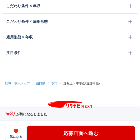
こだわり条件 × 年収
こだわり条件 × 雇用形態
雇用形態 × 年収
注目条件
転職・求人トップ
/
山口県
/
萩市
/
運転士・車掌(鉄道運輸職)
3
サイトトップへ
人
が気になるしました
中途採用をご検討の企業様
利用規約・プライバシーポリシー
サイトマップ
ヘルプ・お問い合わせ
応募画面へ進む
（C）Indeed Inc.
気になる